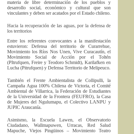
materia de libre determinación de los pueblos y
desarrollo social, económico y cultural que son
vinculantes y deben ser acatados por el Estado chileno.
Hacia la recuperación de las aguas, por la defensa de
los territorios
Entre los referentes convocantes a la manifestación
estuvieron: Defensa del territorio de Curarrehue,
Movimiento los Ríos Nos Unen, Vive Curacautín, el
Movimiento Social de Acción por el Toltén
(PItrufquen, Freire y Teodoro Schmidt), Karilafken en
Lucha (Pitrufquen) y Defensa Territorio de Melipeuco.
También el Frente Ambientalista de Collipulli, la
Campaña Agua 100% Chilena de Victoria, el Comité
Ambiental de Villarrica, la Federación de Estudiantes
de la Universidad de la Frontera (FEUFRO), la Casa
de Mujeres del Ngulumapu, el Colectivo LANPU y
JUPIC Araucanía.
Asimismo, la Escuela Lawen, el Observatorio
Ciudadano, Wallmapuwen, Urracas, Red Salud
Mapuche, Viejos Pingüinos – Movimiento Teatro