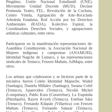
Pingüino, Unión Nacional Estudiantil (UNE),
Movimiento Unidad Docente (MUD), Decíase
Peninsula Teatro, FEL, Revolución de la Cuchara,
Centro Vrinda, Agrupación de Arte–Reciclado
Arboleda Emaluisa, Red Acción por los Derechos
Ambientales (RADA), Kolectivo Espiral, la
Coordinadora Derechos Sociales, y agrupaciones
artísticas culturales, entre otros.
Participaron en la manifestación representaciones de:
Asamblea Constituyente, la Asociación Nacional de
Mujeres indígenas y campesinas (ANAMURI),
Identidad Nagche de Lumaco, y las representaciones
sindicales de Temuco, Fenxen Mañum, AdMapu, entre
otros.
Los artistas que colaboraron y se hicieron parte de la
iniciativa fueron Colelo Identidad Mapuche, Waikil
(Santiago), Daniela Millaleo (Santiago), Susana Cofré
(Temuco), Aparecidos (Temuco), Nicolás Michel
(Lonquimay), Pablo Kura (Curarrehue), La Esquinita
(Pitrufquén), Rayen Kvyeh (Temuco), Esteban Sáez
(Temuco), Fernando Kilapán (Villarrica) con Fenxen
Mañum (Temuco), Fernando Salazar (Temuco),