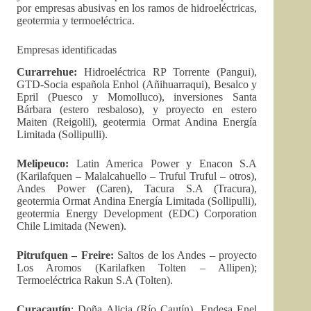
por empresas abusivas en los ramos de hidroeléctricas,
geotermia y termoeléctrica.
Empresas identificadas
Curarrehue:
Hidroeléctrica RP Torrente (Pangui),
GTD-Socia española Enhol (Añihuarraqui), Besalco y
Epril (Puesco y Momolluco), inversiones Santa
Bárbara (estero resbaloso), y proyecto en estero
Maiten (Reigolil), geotermia Ormat Andina Energía
Limitada (Sollipulli).
Melipeuco:
Latin America Power y Enacon S.A
(Karilafquen – Malalcahuello – Truful Truful – otros),
Andes Power (Caren), Tacura S.A (Tracura),
geotermia Ormat Andina Energía Limitada (Sollipulli),
geotermia Energy Development (EDC) Corporation
Chile Limitada (Newen).
Pitrufquen – Freire:
Saltos de los Andes – proyecto
Los Aromos (Karilafken Tolten – Allipen);
Termoeléctrica Rakun S.A (Tolten).
Curacautín
: Doña Alicia (Río Cautín), Endesa Enel