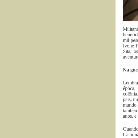
Militan
benefíc
mil pes
Ivone P
Sita, o
aventur
Na guer
Lembran
época, 
colônia
pais, n
mundo p
também 
anos, e
Quando 
Catarin