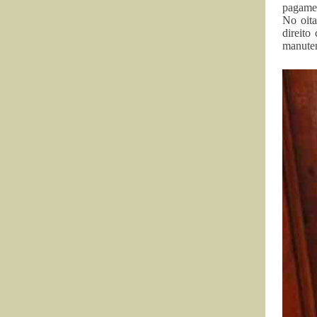
pagamen
No oita
direito
manuten