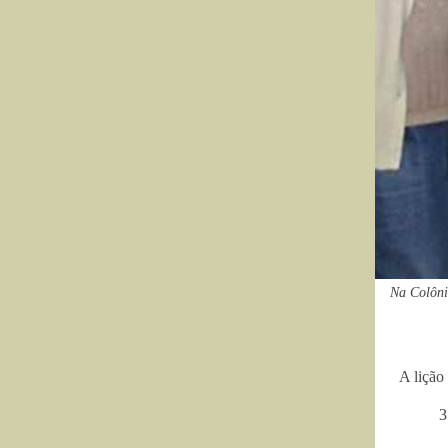
Na Colôni
A lição
3