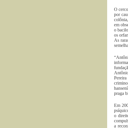
O cerco
por cau
colônia
em obse
o bacil
os orfa
As rara
semelha
“Antôni
inform
fundaçã
Antônio
Pereira
crimin
hansení
praga bí
Em 2007
psíquic
o direi
compuls
a recon