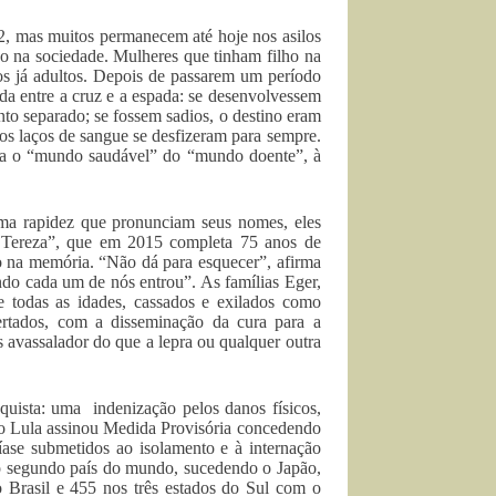
2, mas muitos permanecem até hoje nos asilos
ão na sociedade. Mulheres que tinham filho na
os já adultos. Depois de passarem um período
da entre a cruz e a espada: se desenvolvessem
to separado; se fossem sadios, o destino eram
os laços de sangue se desfizeram para sempre.
egia o “mundo saudável” do “mundo doente”, à
ma rapidez que pronunciam seus nomes, eles
a Tereza”, que em 2015 completa 75 anos de
go na memória. “Não dá para esquecer”, afirma
do cada um de nós entrou”. As famílias Eger,
de todas as idades, cassados e exilados como
rtados, com a disseminação da cura para a
 avassalador do que a lepra ou qualquer outra
uista: uma indenização pelos danos físicos,
cio Lula assinou Medida Provisória concedendo
níase submetidos ao isolamento e à internação
 o segundo país do mundo, sucedendo o Japão,
no Brasil e 455 nos três estados do Sul com o