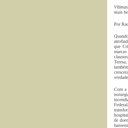
Vítimas
mais b
Por Ra
Quando 
atrofia
que Cri
marcas 
clausur
Teresa,
também 
crescer
verdade
Com a e
noruegu
incendi
Federal
transfo
hospita
de doen
hanseni