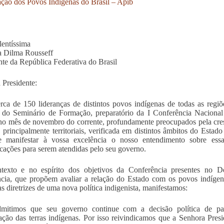
ação dos Povos Indígenas do Brasil – Apib
entíssima
a Dilma Rousseff
nte da República Federativa do Brasil
 Presidente:
rca de 150 lideranças de distintos povos indígenas de todas as regiõ
 do Seminário de Formação, preparatório da I Conferência Nacional de
 no mês de novembro do corrente, profundamente preocupados pela cres
s, principalmente territoriais, verificada em distintos âmbitos do Esta
te manifestar à vossa excelência o nosso entendimento sobre essa
icações para serem atendidas pelo seu governo.
texto e no espírito dos objetivos da Conferência presentes no 
cia, que propõem avaliar a relação do Estado com os povos indígena
 as diretrizes de uma nova política indigenista, manifestamos:
mitimos que seu governo continue com a decisão política de para
ção das terras indígenas. Por isso reivindicamos que a Senhora Pres