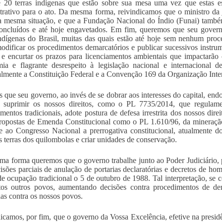
 20 terras indígenas que estão sobre sua mesa uma vez que estas e
trativo para o ato. Da mesma forma, reivindicamos que o ministro da ju
a mesma situação, e que a Fundação Nacional do Índio (Funai) també
concluídos e até hoje engavetados. Em fim, queremos que seu gover
indígenas do Brasil, muitas das quais estão até hoje sem nenhum proc
modificar os procedimentos demarcatórios e publicar sucessivos instr
r e encurtar os prazos para licenciamentos ambientais que impactarão 
ia e flagrante desrespeito à legislação nacional e internacional 
almente a Constituição Federal e a Convenção 169 da Organização Inte
 que seu governo, ao invés de se dobrar aos interesses do capital, endo
 suprimir os nossos direitos, como o PL 7735/2014, que regulame
mentos tradicionais, adote postura de defesa irrestrita dos nossos dire
ropostas de Emenda Constitucional como o PL 1.610/96, da mineraçã
re ao Congresso Nacional a prerrogativa constitucional, atualmente d
 as terras dos quilombolas e criar unidades de conservação.
a forma queremos que o governo trabalhe junto ao Poder Judiciário, 
isões parciais de anulação de portarias declaratórias e decretos de 
e ocupação tradicional o 5 de outubro de 1988. Tal interpretação, se conf
os outros povos, aumentando decisões contra procedimentos de dem
ias contra os nossos povos.
icamos, por fim, que o governo da Vossa Excelência, efetive na presi