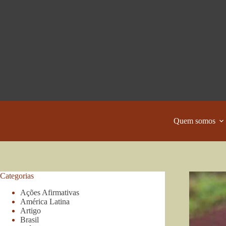
Pular
para
o
conteúdo
Quem somos
Categorias
Ações Afirmativas
América Latina
Artigo
Brasil