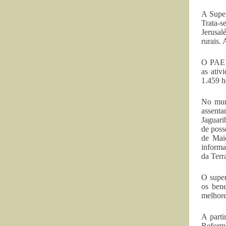
A Super
Trata-s
Jerusal
rurais.
O PAE C
as ativ
1.459 h
No muni
assenta
Jaguari
de poss
de Maio
informa
da Terr
O super
os bene
melhore
A parti
Reforma