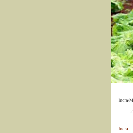
Incra/M
2
Incra