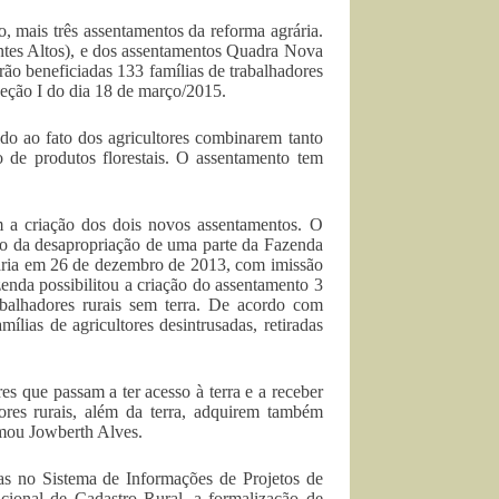
 mais três assentamentos da reforma agrária.
ntes Altos), e dos assentamentos Quadra Nova
ão beneficiadas 133 famílias de trabalhadores
Seção I do dia 18 de março/2015.
ido ao fato dos agricultores combinarem tanto
o de produtos florestais. O assentamento tem
 a criação dos dois novos assentamentos. O
io da desapropriação de uma parte da Fazenda
grária em 26 de dezembro de 2013, com imissão
enda possibilitou a criação do assentamento 3
balhadores rurais sem terra. De acordo com
lias de agricultores desintrusadas, retiradas
res que passam a ter acesso à terra e a receber
res rurais, além da terra, adquirem também
rmou Jowberth Alves.
ias no Sistema de Informações de Projetos de
acional de Cadastro Rural, a formalização de