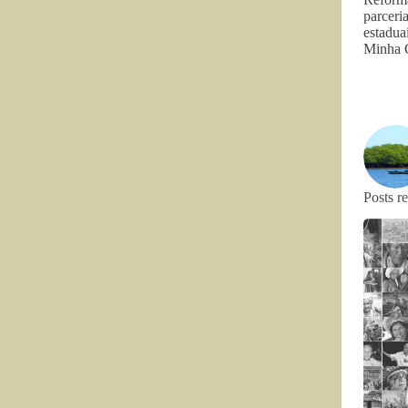
parceri
estadua
Minha C
Posts r