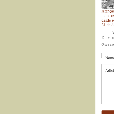
Atenção
todos o
desde se
31 de d
3
Deixe 
O seu en
Nom
Adici