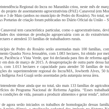
intendência Regional do Incra no Maranhão criou, neste mês de março,
e do projeto de assentamento agroextrativista (PAE) Canaveral (em Mo
ém e 3 de Maio (ambos no município de Pedro do Rosário). No total, ser
 As Portarias de criação foram publicadas no Diário Oficial da União – 
anaveral tem característica particular, como o agroextrativismo, dev
idades dos sistemas de produção agropecuária com as do extrativism
ectares e atenderá 33 famílias de trabalhadores rurais.
cípio de Pedro do Rosário serão assentadas mais 100 famílias, com
mento Quadra Nova Jerusalém, com 1.083 hectares, foi obtido por me
be, Paciência e Vista Verde, que foi declarada para fins de reforma a
e em dois de março de 2015. A desapropriação de outra parte dessa faz
, com 1.013 hectares e capacidade para atender 50 famílias de tra
ções do superintendente regional do Incra/MA, Jowberth Alves, 50 famí
a Indígena Awá Guajá serão assentadas pela autarquia nessa área.
intendente disse ainda que no total, são mais 133 famílias de agriculto
fícios do Programa Nacional de Reforma Agrária. “Esses trabalhado
s condições de vida, passam a produzir alimentos e gerar renda”, info
r de agora serão iniciados os trabalhos de homologação dessas famíl
 Agrária (Sipra), a atualização cadastral dos imóveis no Sistema N