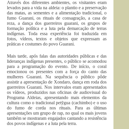
Através dos diferentes ambientes, os visitantes eram
levados para a vida na aldeia: o plantio e a preservação
das matas, as sementes e a alimentação tradicional, o
fumo Guarani, os rituais de consagração, a casa de
reza, a dança dos guerreiros guarani, os grupos de
formação política e a luta pela demarcação de terras
indígenas. Toda essa experiência foi traduzida em
fotos, vídeos, textos e objetos que expressam as
práticas e costumes do povo Guarani.
Mais tarde, após falas das autoridades públicas e das
lideranças indígenas presentes, o público se acomodou
para a programação do evento. De início, o coral
emocionou os presentes com a força do canto das
mulheres Guarani. Na sequência o público pôde
assistir a apresentação de Xondaro, dança em roda dos
guerreiros Guarani. Nos intervalos eram apresentados
os vídeos, produzidos nas oficinas de audiovisual do
Programa Aldeias, apresentando mais elementos da
cultura como o tradicional petỹgua (cachimbo) e o uso
do fumo de corda nos rituais. Para as últimas
apresentações um grupo de rap, no qual os mais jovens
também se mostraram engajados cantando a resistência
dos povos indígenas e a luta pela terra.