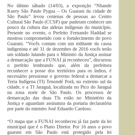
No último sábado (14/03), a exposição “Nhande
Kuery São Paulo Pygua – Os Guarani da cidade de
São Paulo” levou centenas de pessoas ao Centro
Cultural São Paulo (CCSP) que puderam conhecer um
pouco da cultura das aldeias indígenas do município.
Presente no evento, o Prefeito Fernando Haddad se
mostrou comprometido com o fortalecimento do povo
Guarani. “Vocês contam com um militante da causa
indigenista e até 31 de dezembro de 2016 vocês terão
um soldado lutando para o Ministro da Justiça assinar
a demarcação que a FUNAI já reconheceu”, discursou
o prefeito lembrando que, além da prefeitura
reconhecer a posse dos territórios para os índios, é
necessário pressionar o governo federal a demarcar a
Terra Indígena (TI) Tenondé Porã, no extremo sul da
cidade, e a TI Jaraguá, localizada no Pico do Jaraguá
na zona norte de São Paulo. Os processos de
demarcação das duas TIs estão no Ministério da
Justiça e aguardam assinatura da portaria declaratória
por parte do ministro José Eduardo Cardoso.
“O mapa que a FUNAI reconheceu já faz parte da lei
municipal que é o Plano Diretor. Por 16 anos o povo
guarani em São Paulo está protegido pela lei