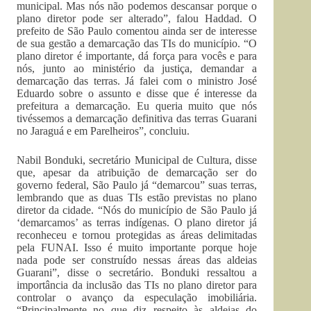
municipal. Mas nós não podemos descansar porque o
plano diretor pode ser alterado”, falou Haddad. O
prefeito de São Paulo comentou ainda ser de interesse
de sua gestão a demarcação das TIs do município. “O
plano diretor é importante, dá força para vocês e para
nós, junto ao ministério da justiça, demandar a
demarcação das terras. Já falei com o ministro José
Eduardo sobre o assunto e disse que é interesse da
prefeitura a demarcação. Eu queria muito que nós
tivéssemos a demarcação definitiva das terras Guarani
no Jaraguá e em Parelheiros”, concluiu.
Nabil Bonduki, secretário Municipal de Cultura, disse
que, apesar da atribuição de demarcação ser do
governo federal, São Paulo já “demarcou” suas terras,
lembrando que as duas TIs estão previstas no plano
diretor da cidade. “Nós do município de São Paulo já
‘demarcamos’ as terras indígenas. O plano diretor já
reconheceu e tornou protegidas as áreas delimitadas
pela FUNAI. Isso é muito importante porque hoje
nada pode ser construído nessas áreas das aldeias
Guarani”, disse o secretário. Bonduki ressaltou a
importância da inclusão das TIs no plano diretor para
controlar o avanço da especulação imobiliária.
“Principalmente no que diz respeito às aldeias do