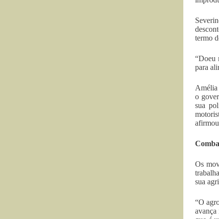
Severi
descont
termo d
“Doeu n
para al
Amélia 
o gover
sua pol
motoris
afirmou
Combate
Os movi
trabalh
sua agr
“O agro
avança 