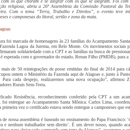
 com os que choram e se alegrar com os que se alegram. Foi com e
ação religiosa, abriu a 26ª Assembleia da Comissão Pastoral da T
eira. Com o tema “Terra, Trabalho e Direitos”, o evento teve in
ses e camponesas do litoral, sertão e zona da mata.
agoas
ura foi marcada de homenagens às 23 famílias do Acampamento Santa 
Fazenda Lagoa da Jurema, em Belo Monte. Os movimentos sociais pre
irmaram solidariedade com a CPT e as famílias na busca de pressiona
 é esperada com o governador do estado, Renan Filho (PMDB), para a p
mais de 50 reintegrações de posse emitidas do final de 2014 para cá
pou ontem o Ministério da Fazenda aqui de Alagoas e, junto à Pasto
a. Para cada despejo, realizaremos uma nova ocupação”, afirmou
adores Rurais Sem-Terra.
ificado Resistência, reconhecimento conferido pela CPT a um ac
r, foi entregue ao Acampamento Santa Mônica. Carlos Lima, coordenado
a primeira vez o certificado estava sendo entregue a camponeses que est
 de nossa assembleia é baseado no ensinamento do Papa Francisco: 
ra e nenhum trabalhador sem direito’. É um dever nosso, quando aca
tivos para alojar cada camponês sem-terra de Alagoas”, assegurou o 