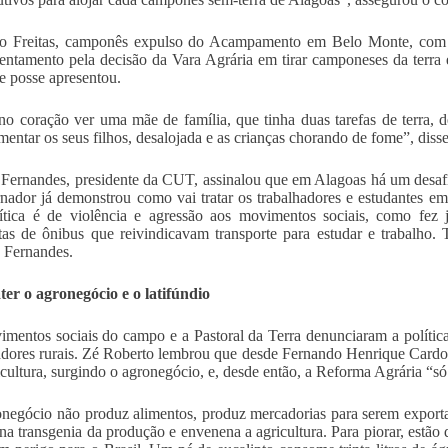
no Freitas, camponês expulso do Acampamento em Belo Monte, com 
entamento pela decisão da Vara Agrária em tirar camponeses da terra 
e posse apresentou.
o coração ver uma mãe de família, que tinha duas tarefas de terra, d
imentar os seus filhos, desalojada e as crianças chorando de fome”, diss
Fernandes, presidente da CUT, assinalou que em Alagoas há um desafio
nador já demonstrou como vai tratar os trabalhadores e estudantes e
ítica é de violência e agressão aos movimentos sociais, como fez 
tas de ônibus que reivindicavam transporte para estudar e trabalho. 
 Fernandes.
r o agronegócio e o latifúndio
mentos sociais do campo e a Pastoral da Terra denunciaram a política
adores rurais. Zé Roberto lembrou que desde Fernando Henrique Cardos
icultura, surgindo o agronegócio, e, desde então, a Reforma Agrária “só 
negócio não produz alimentos, produz mercadorias para serem exportada
na transgenia da produção e envenena a agricultura. Para piorar, estão 