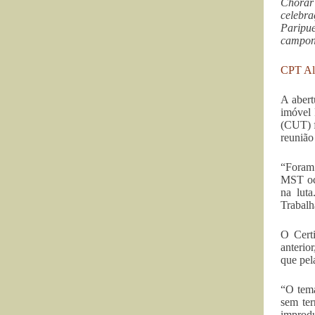
Chorar
celebr
Paripu
campone
CPT Al
A abert
imóvel 
(CUT) f
reunião
“Foram 
MST ocu
na lut
Trabalh
O Cert
anterio
que pel
“O tema
sem ter
improdu