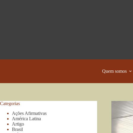
Pular
para
o
conteúdo
Quem somos
Categorias
Ações Afirmativas
América Latina
Artigo
Brasil