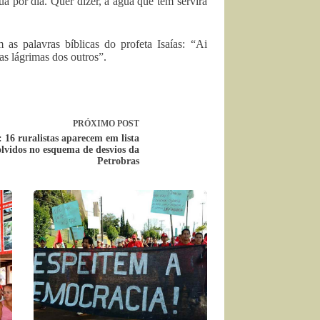
ua por dia. Quer dizer, a água que tem servirá
s palavras bíblicas do profeta Isaías: “Ai
s lágrimas dos outros”.
PRÓXIMO
POST
 16 ruralistas aparecem em lista
lvidos no esquema de desvios da
Petrobras