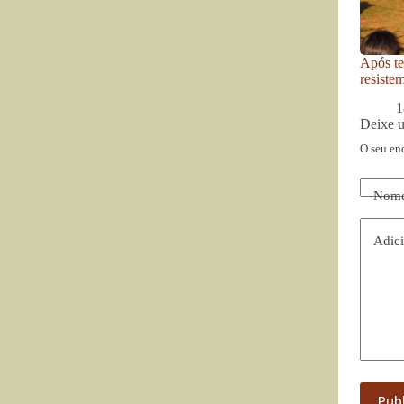
Após te
resiste
1
Deixe 
O seu en
Nom
Adici
Pub