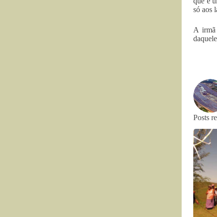
que é u
só aos 
A irmã 
daquele
Posts r