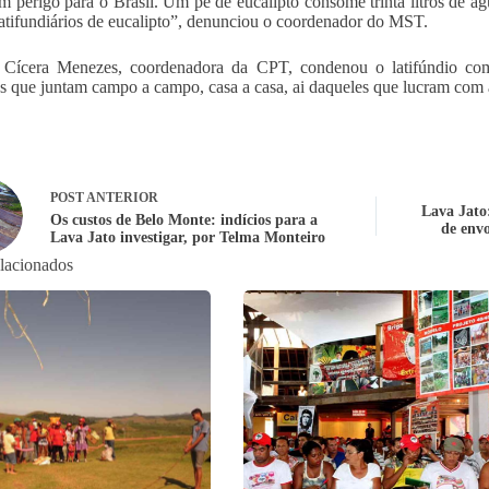
m perigo para o Brasil. Um pé de eucalipto consome trinta litros de ág
latifundiários de eucalipto”, denunciou o coordenador do MST.
Cícera Menezes, coordenadora da CPT, condenou o latifúndio com a
s que juntam campo a campo, casa a casa, ai daqueles que lucram com a
POST
ANTERIOR
Lava Jato:
Os custos de Belo Monte: indícios para a
de envo
Lava Jato investigar, por Telma Monteiro
elacionados