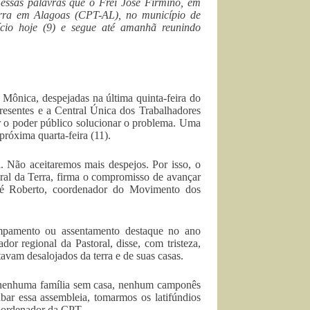
ssas palavras que o Frei José Firmino, em
erra em Alagoas (CPT-AL), no município de
ício hoje (9) e segue até amanhã reunindo
Mônica, despejadas na última quinta-feira do
sentes e a Central Única dos Trabalhadores
r o poder público solucionar o problema. Uma
róxima quarta-feira (11).
. Não aceitaremos mais despejos. Por isso, o
ral da Terra, firma o compromisso de avançar
 Zé Roberto, coordenador do Movimento dos
ampamento ou assentamento destaque no ano
r regional da Pastoral, disse, com tristeza,
avam desalojados da terra e de suas casas.
‘nenhuma família sem casa, nenhum camponês
bar essa assembleia, tomarmos os latifúndios
coordenador da CPT.