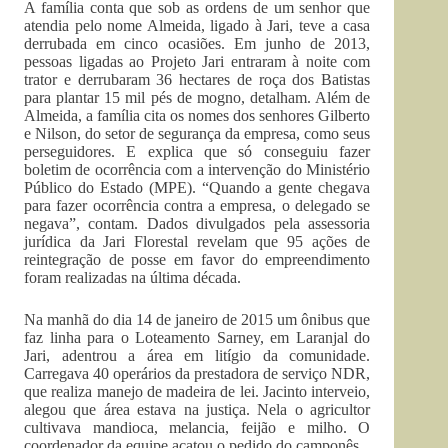
A família conta que sob as ordens de um senhor que
atendia pelo nome Almeida, ligado à Jari, teve a casa
derrubada em cinco ocasiões. Em junho de 2013,
pessoas ligadas ao Projeto Jari entraram à noite com
trator e derrubaram 36 hectares de roça dos Batistas
para plantar 15 mil pés de mogno, detalham. Além de
Almeida, a família cita os nomes dos senhores Gilberto
e Nilson, do setor de segurança da empresa, como seus
perseguidores. E explica que só conseguiu fazer
boletim de ocorrência com a intervenção do Ministério
Público do Estado (MPE). “Quando a gente chegava
para fazer ocorrência contra a empresa, o delegado se
negava”, contam. Dados divulgados pela assessoria
jurídica da Jari Florestal revelam que 95 ações de
reintegração de posse em favor do empreendimento
foram realizadas na última década.
Na manhã do dia 14 de janeiro de 2015 um ônibus que
faz linha para o Loteamento Sarney, em Laranjal do
Jari, adentrou a área em litígio da comunidade.
Carregava 40 operários da prestadora de serviço NDR,
que realiza manejo de madeira de lei. Jacinto interveio,
alegou que área estava na justiça. Nela o agricultor
cultivava mandioca, melancia, feijão e milho. O
coordenador da equipe acatou o pedido do camponês.