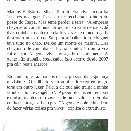
Marcos Batista da Silva, filho de Francisca, mora há
10 anos no lugar. Ele e a mãe receberam o título de
posse do Iterpa. Mas teme perder a terra. “A empresa
chega aqui com liminar. A gente não sabe de nada. Já
tive a minha casa derrubada três vezes, e o meu roçado
destruído umas duas. Saí para trabalhar fora, cheguei
tava tudo no chão. Deixei um monte de maniva. Eles
chegaram de caminhão e levaram tudo. Na outra vez
foi o açaí. A gente vive ameaçado e com medo. A
gente não trabalha sossegado. Isso ocorre desde 2007
pra cá,” relata Marcos.
Ele conta que faz poucos dias o pessoal da segurança
o visitou: “O Gilberto veio aqui. Ofereceu emprego,
terra em outro lugar. Falei a ele que não trairia a minha
família. Sou evangélico”. Apesar do receio em ser
expulso, mantém um viveiro de mudas de açaí. Sonha
cultivar um açaizal em paz. “A gente é coloneiro. Tem
de fazer várias coisas pra viver”, explica o extrativista.