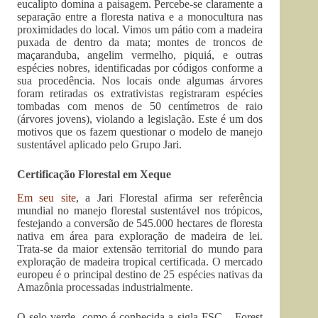
eucalipto domina a paisagem. Percebe-se claramente a
separação entre a floresta nativa e a monocultura nas
proximidades do local. Vimos um pátio com a madeira
puxada de dentro da mata; montes de troncos de
maçaranduba, angelim vermelho, piquiá, e outras
espécies nobres, identificadas por códigos conforme a
sua procedência. Nos locais onde algumas árvores
foram retiradas os extrativistas registraram espécies
tombadas com menos de 50 centímetros de raio
(árvores jovens), violando a legislação. Este é um dos
motivos que os fazem questionar o modelo de manejo
sustentável aplicado pelo Grupo Jari.
Certificação Florestal em Xeque
Em seu site
, a Jari Florestal afirma ser referência
mundial no manejo florestal sustentável nos trópicos,
festejando a conversão de 545.000 hectares de floresta
nativa em área para exploração de madeira de lei.
Trata-se da maior extensão territorial do mundo para
exploração de madeira tropical certificada. O mercado
europeu é o principal destino de 25 espécies nativas da
Amazônia processadas industrialmente.
O selo verde, como é conhecida a sigla FSC – Forest