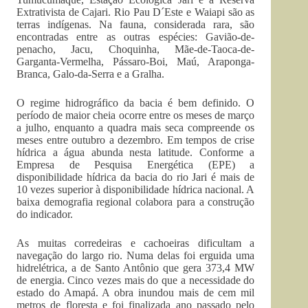
Extrativista de Cajari. Rio Pau D´Este e Waiapi são as
terras indígenas. Na fauna, considerada rara, são
encontradas entre as outras espécies: Gavião-de-
penacho, Jacu, Choquinha, Mãe-de-Taoca-de-
Garganta-Vermelha, Pássaro-Boi, Maú, Araponga-
Branca, Galo-da-Serra e a Gralha.
O regime hidrográfico da bacia é bem definido. O
período de maior cheia ocorre entre os meses de março
a julho, enquanto a quadra mais seca compreende os
meses entre outubro a dezembro. Em tempos de crise
hídrica a água abunda nesta latitude. Conforme a
Empresa de Pesquisa Energética (EPE) a
disponibilidade hídrica da bacia do rio Jari é mais de
10 vezes superior à disponibilidade hídrica nacional. A
baixa demografia regional colabora para a construção
do indicador.
As muitas corredeiras e cachoeiras dificultam a
navegação do largo rio. Numa delas foi erguida uma
hidrelétrica, a de Santo Antônio que gera 373,4 MW
de energia. Cinco vezes mais do que a necessidade do
estado do Amapá. A obra inundou mais de cem mil
metros de floresta e foi finalizada ano passado pelo