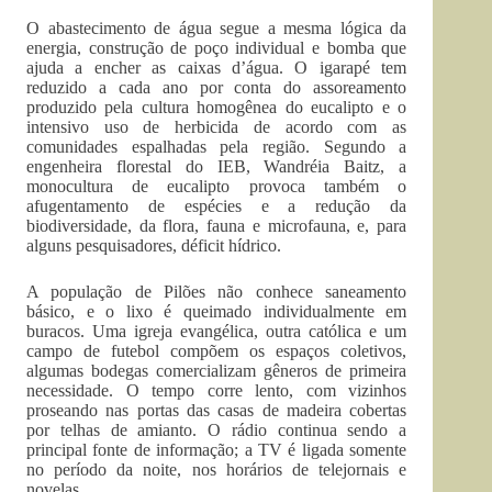
O abastecimento de água segue a mesma lógica da
energia, construção de poço individual e bomba que
ajuda a encher as caixas d’água. O igarapé tem
reduzido a cada ano por conta do assoreamento
produzido pela cultura homogênea do eucalipto e o
intensivo uso de herbicida de acordo com as
comunidades espalhadas pela região. Segundo a
engenheira florestal do IEB, Wandréia Baitz, a
monocultura de eucalipto provoca também o
afugentamento de espécies e a redução da
biodiversidade, da flora, fauna e microfauna, e, para
alguns pesquisadores, déficit hídrico.
A população de Pilões não conhece saneamento
básico, e o lixo é queimado individualmente em
buracos. Uma igreja evangélica, outra católica e um
campo de futebol compõem os espaços coletivos,
algumas bodegas comercializam gêneros de primeira
necessidade. O tempo corre lento, com vizinhos
proseando nas portas das casas de madeira cobertas
por telhas de amianto. O rádio continua sendo a
principal fonte de informação; a TV é ligada somente
no período da noite, nos horários de telejornais e
novelas.