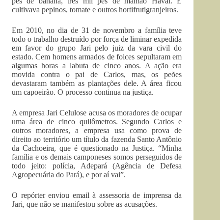
pés de banana, três mil pés de mamão Havaí. E
cultivava pepinos, tomate e outros hortifrutigranjeiros.
Em 2010, no dia de 31 de novembro a família teve
todo o trabalho destruído por força de liminar expedida
em favor do grupo Jari pelo juiz da vara civil do
estado. Cem homens armados de foices sepultaram em
algumas horas a labuta de cinco anos. A ação era
movida contra o pai de Carlos, mas, os peões
devastaram também as plantações dele. A área ficou
um capoeirão. O processo continua na justiça.
A empresa Jari Celulose acusa os moradores de ocupar
uma área de cinco quilômetros. Segundo Carlos e
outros moradores, a empresa usa como prova de
direito ao território um título da fazenda Santo Antônio
da Cachoeira, que é questionado na Justiça. “Minha
família e os demais camponeses somos perseguidos de
todo jeito: polícia, Adepará (Agência de Defesa
Agropecuária do Pará), e por aí vai”.
O repórter enviou email à assessoria de imprensa da
Jari, que não se manifestou sobre as acusações.