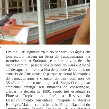
a
Em tupi Jari significa “Rio do senhor”. As águas em
tom escuro nascem na Serra do Tumucumaque, na
fronteira com o Suriname, e cortam a vida de pelo
menos cem mil pessoas nos estados do Pará e Amapá
até desaguar em frente à Ilha de Grande de Gurupá, no
estuário do Amazonas. O parque nacional Montanhas
do Tumucumaque é o maior do país, com área de
38.464
km²
, pouco menor que a da
Suíça
. O complexo
ambiental abrange seis unidades de conservação,
criadas na década de 1990, sendo três estaduais (a
Floresta Tropical do Parú, a Reserva do
Desenvolvimento Sustentável Iratapuru e Reserva
Biológica Maicuru) e três federais: Parque Nacional do
Tumucumaque, Estação Ecológica Jari e a Reserva