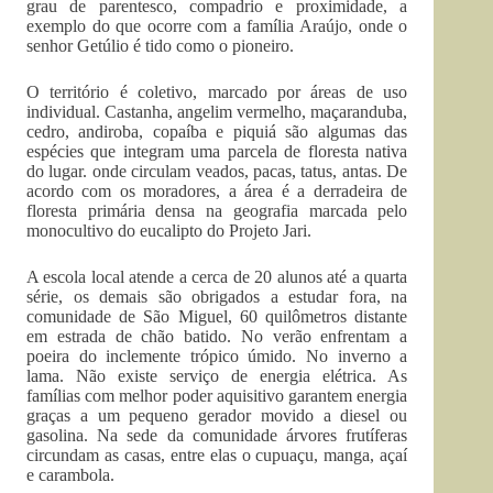
grau de parentesco, compadrio e proximidade, a
exemplo do que ocorre com a família Araújo, onde o
senhor Getúlio é tido como o pioneiro.
O território é coletivo, marcado por áreas de uso
individual. Castanha, angelim vermelho, maçaranduba,
cedro, andiroba, copaíba e piquiá são algumas das
espécies que integram uma parcela de floresta nativa
do lugar. onde circulam veados, pacas, tatus, antas. De
acordo com os moradores, a área é a derradeira de
floresta primária densa na geografia marcada pelo
monocultivo do eucalipto do Projeto Jari.
A escola local atende a cerca de 20 alunos até a quarta
série, os demais são obrigados a estudar fora, na
comunidade de São Miguel, 60 quilômetros distante
em estrada de chão batido. No verão enfrentam a
poeira do inclemente trópico úmido. No inverno a
lama. Não existe serviço de energia elétrica. As
famílias com melhor poder aquisitivo garantem energia
graças a um pequeno gerador movido a diesel ou
gasolina. Na sede da comunidade árvores frutíferas
circundam as casas, entre elas o cupuaçu, manga, açaí
e carambola.