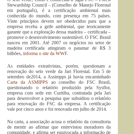
Stewardship Council – (Conselho de Manejo Florestal
em português), é a certificação ambiental mais
conhecida do mundo, com presença em 75 países.
Vinte princípios devem ser obedecidos para que a
empresa receba a grife ambiental, que teoricamente
garante que a exploração dessa madeira – certificada –
promove o desenvolvimento sustentável. O FSC Brasil
nasceu em 2001. Até 2007 os negócios no setor de
madeira certificada atingiram o patamar de R$ 3
bilhões,
informa o site da WWF
.
As entidades extrativistas, porém, questionam a
renovação do selo verde da Jari Florestal. Em 5 de
setembro de2014, a Assimpps já havia encaminhado
Carta da ASMIPPS
ao conselho do FSC Brasil,
questionando o relatório produzido pela Sysflor,
empresa com sede em Curitiba, contratada pela Jari
para desenvolver a pesquisa que subsidiou o relatório
para renovação do FSC da empresa. A certificação
vale por cinco anos e foi renovada em julho de 2014.
Na carta, a associação acusa o relatório da consultoria
de mentir ao afirmar que entrevistou moradores da
comunidade, e afirma ser equivocada a informação de