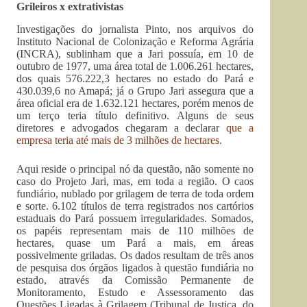
Grileiros x extrativistas
Investigações do jornalista Pinto, nos arquivos do
Instituto Nacional de Colonização e Reforma Agrária
(INCRA), sublinham que a Jari possuía, em 10 de
outubro de 1977, uma área total de 1.006.261 hectares,
dos quais 576.222,3 hectares no estado do Pará e
430.039,6 no Amapá; já o Grupo Jari assegura que a
área oficial era de 1.632.121 hectares, porém menos de
um terço teria título definitivo. Alguns de seus
diretores e advogados chegaram a declarar
que a
empresa teria até mais de 3 milhões de hectares
.
Aqui reside o principal nó da questão, não somente no
caso do Projeto Jari, mas, em toda a região. O caos
fundiário, nublado por grilagem de terra de toda ordem
e sorte. 6.102 títulos de terra registrados nos cartórios
estaduais do Pará possuem irregularidades. Somados,
os papéis representam mais de 110 milhões de
hectares, quase um Pará a mais, em áreas
possivelmente griladas. Os dados resultam de três anos
de pesquisa dos órgãos ligados à questão fundiária no
estado, através da Comissão Permanente de
Monitoramento, Estudo e Assessoramento das
Questões Ligadas à Grilagem (Tribunal de Justiça, do