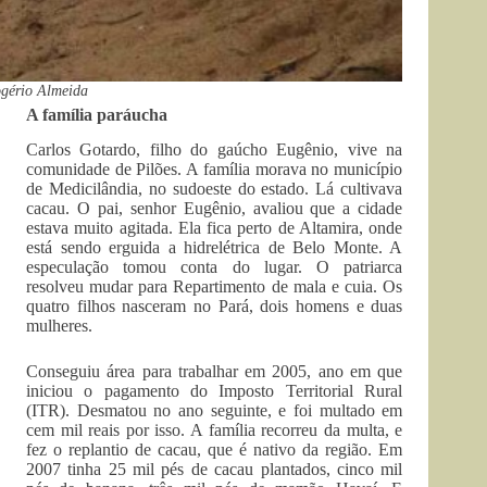
ogério Almeida
A família paráucha
Carlos Gotardo, filho do gaúcho Eugênio, vive na
comunidade de Pilões. A família morava no município
de Medicilândia, no sudoeste do estado. Lá cultivava
cacau. O pai, senhor Eugênio, avaliou que a cidade
estava muito agitada. Ela fica perto de Altamira, onde
está sendo erguida a hidrelétrica de Belo Monte. A
especulação tomou conta do lugar. O patriarca
resolveu mudar para Repartimento de mala e cuia. Os
quatro filhos nasceram no Pará, dois homens e duas
mulheres.
Conseguiu área para trabalhar em 2005, ano em que
iniciou o pagamento do Imposto Territorial Rural
(ITR). Desmatou no ano seguinte, e foi multado em
cem mil reais por isso. A família recorreu da multa, e
fez o replantio de cacau, que é nativo da região. Em
2007 tinha 25 mil pés de cacau plantados, cinco mil