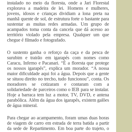
instalado no meio da floresta, onde a Jari Florestal
explorava a madeira de lei. Homens e mulheres,
jovens, idosos e crianças dividiam a lona preta na
manhã quente de sol, de estrutura forte o bastante para
sustentar as muitas redes armadas. Um grupo de
acampados toma conta da cancela que dá acesso ao
território violado pela empresa. Qualquer um que
chegue é filmado e fotografado.
O sustento ganha o reforço da caça e da pesca de
surubim e trairão em igarapés com nomes como
Caracu, Inferno e Pacanari. “É a floresta que protege
os nossos igarapés”, explica um morador. “A nossa
maior dificuldade aqui foi a água. Depois que a gente
se situou direito no trecho, tudo funcionou”, conta. Os
moradores se cotizaram e contaram com a
solidariedade de parceiros como o IEB para se instalar.
Hoje a barraca tem luz a motor, TV, DVD, e antena
parabólica. Além da água dos igarapés, existem galões
de água mineral.
Para chegar ao acampamento, foram umas duas horas
de viagem de carro em estrada de terra batida a partir
da sede de Repartimento. Em boa parte do trajeto, o