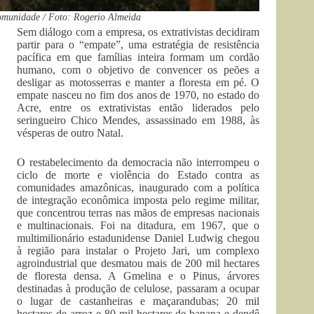
 comunidade / Foto: Rogerio Almeida
Sem diálogo com a empresa, os extrativistas decidiram
partir para o “empate”, uma estratégia de resistência
pacífica em que famílias inteira formam um cordão
humano, com o objetivo de convencer os peões a
desligar as motosserras e manter a floresta em pé. O
empate nasceu no fim dos anos de 1970, no estado do
Acre, entre os extrativistas então liderados pelo
seringueiro Chico Mendes, assassinado em 1988, às
vésperas de outro Natal.
O restabelecimento da democracia não interrompeu o
ciclo de morte e violência do Estado contra as
comunidades amazônicas, inaugurado com a política
de integração econômica imposta pelo regime militar,
que concentrou terras nas mãos de empresas nacionais
e multinacionais. Foi na ditadura, em 1967, que o
multimilionário estadunidense Daniel Ludwig chegou
à região para instalar o Projeto Jari, um complexo
agroindustrial que desmatou mais de 200 mil hectares
de floresta densa. A Gmelina e o Pinus, árvores
destinadas à produção de celulose, passaram a ocupar
o lugar de castanheiras e maçarandubas; 20 mil
hectares de arroz e 80 mil hectares de banana e dendê