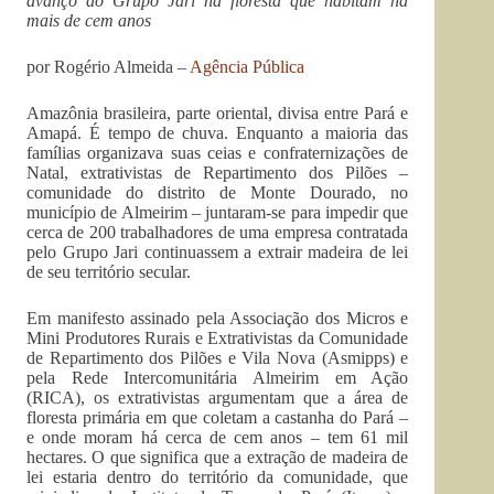
avanço do Grupo Jari na floresta que habitam há
mais de cem anos
por Rogério Almeida –
Agência Pública
Amazônia brasileira, parte oriental, divisa entre Pará e
Amapá. É tempo de chuva. Enquanto a maioria das
famílias organizava suas ceias e confraternizações de
Natal, extrativistas de Repartimento dos Pilões –
comunidade do distrito de Monte Dourado, no
município de Almeirim – juntaram-se para impedir que
cerca de 200 trabalhadores de uma empresa contratada
pelo Grupo Jari continuassem a extrair madeira de lei
de seu território secular.
Em manifesto assinado pela Associação dos Micros e
Mini Produtores Rurais e Extrativistas da Comunidade
de Repartimento dos Pilões e Vila Nova (Asmipps) e
pela Rede Intercomunitária Almeirim em Ação
(RICA), os extrativistas argumentam que a área de
floresta primária em que coletam a castanha do Pará –
e onde moram há cerca de cem anos – tem 61 mil
hectares. O que significa que a extração de madeira de
lei estaria dentro do território da comunidade, que