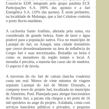
Consórcio EDP, integrado pelo grupo paulista ECE
Participações S.A. (90% das quotas) e a Jari
Energética S.A. (10% das quotas). É neste perímetro,
na localidade de Mulungu, que a Jari Celulose controla
o porto fluvio-marítimo.
A cachoeira Santo Antônio, alterada pela usina, era
considerada de grande beleza, fonte de lazer e água
potável para a população nativa. Fica no município de
Laranjal do Jari, no Amapá, uma cidade dormitório
que cresce desordenadamente na área de influência do
Grupo Jari e suas terceirizadas. Beiradão ou beira é
como os moradores da região tratam o local. A
moradia é precária, a maioria das casas são de madeira.
O aspecto é de favela.
A travessia do rio Jari de catraia (lancha voadeira)
custa um real. Menos de vinte minutos de viagem
separam Laranjal do Jari de Monte Dourado, a
company town
do projeto Jari, localizada no município
de Almeirim, Pará. Planejada para abrigar funcionários
do Projeto Jari, a pacata vila chegou a ter perto de 16
mil operários no auge do projeto. Asfaltada, conta com
serviços bancários públicos e privados, e pequeno