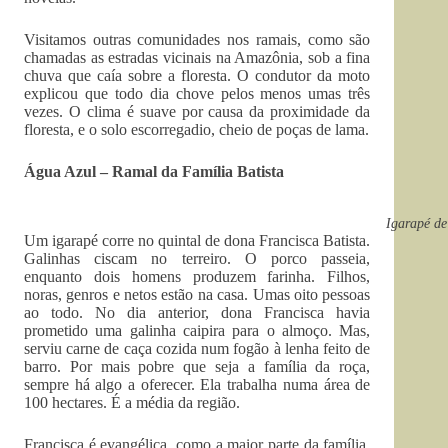
Visitamos outras comunidades nos ramais, como são
chamadas as estradas vicinais na Amazônia, sob a fina
chuva que caía sobre a floresta. O condutor da moto
explicou que todo dia chove pelos menos umas três
vezes. O clima é suave por causa da proximidade da
floresta, e o solo escorregadio, cheio de poças de lama.
Água Azul – Ramal da Família Batista
Igarapé de
Um igarapé corre no quintal de dona Francisca Batista.
Galinhas ciscam no terreiro. O porco passeia,
enquanto dois homens produzem farinha. Filhos,
noras, genros e netos estão na casa. Umas oito pessoas
ao todo. No dia anterior, dona Francisca havia
prometido uma galinha caipira para o almoço. Mas,
serviu carne de caça cozida num fogão à lenha feito de
barro. Por mais pobre que seja a família da roça,
sempre há algo a oferecer. Ela trabalha numa área de
100 hectares. É a média da região.
Francisca é evangélica, como a maior parte da família,