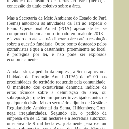
reivindica do Instituto de Terras do Pará (Iterpa) a
concessão do título coletivo sobre a área.
Mas a Secretaria de Meio Ambiente do Estado do Pará
(Sema) autorizou as atividades da Jari ao expedir o
Plano Operacional Anual (POA) apesar de ter se
comprometido em acordo firmado em maio de 2013 –
e lavrado em ata – a não liberar a área até a resolução
sobre a questão fundiária. Outro ponto destacado pelos
extrativistas é que a castanheira, proeminente no local,
é protegida por lei, e não pode ser explorada
economicamente.
Ainda assim, a pedido da empresa, a Sema aprovou a
Unidade de Produção Anual (UPA) de nº 09 nas
proximidades do território requerido pela comunidade.
O manifesto dos extrativistas denuncia indícios de
erros técnicos sobre a delimitação da área, ou
sobreposição, que teriam que ser investigados antes de
qualquer decisão. Mas o secretário adjunto de Gestão e
Regularidade Ambiental da Sema, Hildemberg Cruz,
nega irregularidades. Segundo ele, o pedido da
empresa era de 15 mil hectares e a secretaria autorizou
uma área de 9 mil hectares, justamente para excluir
áreas sobrepostas com Áreas de Manejo Florestal