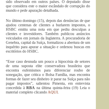
sido observado em outros países. O deputado disse
que considera este o maior escândalo de corrupção do
mundo e pede apuração detalhada.
No último domingo (15), depois das denúncias de que
ajudou centenas de clientes a burlarem impostos, o
HSBC emitiu uma nota em que pediu desculpas a
clientes e investidores. Também publicou anúncios
veiculados em jornais da Inglaterra. A procuradoria de
Genebra, capital da Suíça, formalizou a abertura de um
inquérito para apurar a situação e ordenou buscas em
escritórios do HSBC.
“Esse caso desnuda um pouco a hipocrisia de setores
de uma suposta elite conservadora brasileira que
encontra eufemismos para diferenciar roubo de
sonegação, que critica o Bolsa Família, mas encontra
formas de fazer seu dinheiro ir parar na Suíça para não
pagar impostos”, salientou Pimenta, em entrevista
concedida à
RBA
na última quinta-feira (19) Leia o
material completo clicando
AQUI
.