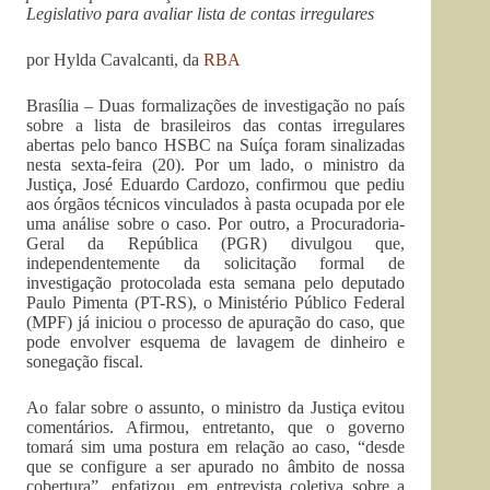
Legislativo para avaliar lista de contas irregulares
por Hylda Cavalcanti, da
RBA
Brasília – Duas formalizações de investigação no país
sobre a lista de brasileiros das contas irregulares
abertas pelo banco HSBC na Suíça foram sinalizadas
nesta sexta-feira (20). Por um lado, o ministro da
Justiça, José Eduardo Cardozo, confirmou que pediu
aos órgãos técnicos vinculados à pasta ocupada por ele
uma análise sobre o caso. Por outro, a Procuradoria-
Geral da República (PGR) divulgou que,
independentemente da solicitação formal de
investigação protocolada esta semana pelo deputado
Paulo Pimenta (PT-RS), o Ministério Público Federal
(MPF) já iniciou o processo de apuração do caso, que
pode envolver esquema de lavagem de dinheiro e
sonegação fiscal.
Ao falar sobre o assunto, o ministro da Justiça evitou
comentários. Afirmou, entretanto, que o governo
tomará sim uma postura em relação ao caso, “desde
que se configure a ser apurado no âmbito de nossa
cobertura”, enfatizou, em entrevista coletiva sobre a