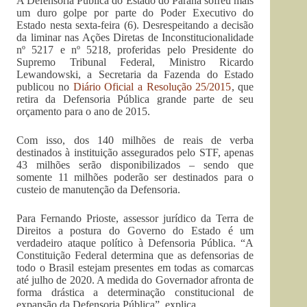
A Defensoria Pública do Estado do Paraná sofreu mais
um duro golpe por parte do Poder Executivo do
Estado nesta sexta-feira (6). Desrespeitando a decisão
da liminar nas Ações Diretas de Inconstitucionalidade
nº 5217 e nº 5218, proferidas pelo Presidente do
Supremo Tribunal Federal, Ministro Ricardo
Lewandowski, a Secretaria da Fazenda do Estado
publicou no
Diário Oficial a Resolução 25/2015
, que
retira da Defensoria Pública grande parte de seu
orçamento para o ano de 2015.
Com isso, dos 140 milhões de reais de verba
destinados à instituição assegurados pelo STF, apenas
43 milhões serão disponibilizados – sendo que
somente 11 milhões poderão ser destinados para o
custeio de manutenção da Defensoria.
Para Fernando Prioste, assessor jurídico da Terra de
Direitos a postura do Governo do Estado é um
verdadeiro ataque político à Defensoria Pública. “A
Constituição Federal determina que as defensorias de
todo o Brasil estejam presentes em todas as comarcas
até julho de 2020. A medida do Governador afronta de
forma drástica a determinação constitucional de
expansão da Defensoria Pública”, explica.