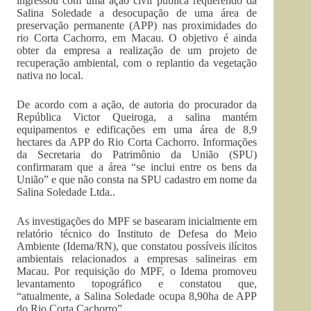
ingressou com uma ação civil pública requerendo da
Salina Soledade a desocupação de uma área de
preservação permanente (APP) nas proximidades do
rio Corta Cachorro, em Macau. O objetivo é ainda
obter da empresa a realização de um projeto de
recuperação ambiental, com o replantio da vegetação
nativa no local.
De acordo com a ação, de autoria do procurador da
República Victor Queiroga, a salina mantém
equipamentos e edificações em uma área de 8,9
hectares da APP do Rio Corta Cachorro. Informações
da Secretaria do Patrimônio da União (SPU)
confirmaram que a área “se inclui entre os bens da
União” e que não consta na SPU cadastro em nome da
Salina Soledade Ltda..
As investigações do MPF se basearam inicialmente em
relatório técnico do Instituto de Defesa do Meio
Ambiente (Idema/RN), que constatou possíveis ilícitos
ambientais relacionados a empresas salineiras em
Macau. Por requisição do MPF, o Idema promoveu
levantamento topográfico e constatou que,
“atualmente, a Salina Soledade ocupa 8,90ha de APP
do Rio Corta Cachorro”.