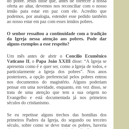
do pobre. Jesus disse que, antes de oferecer a nossa
oferta ao altar, devemos nos reconciliar com o nosso
irmão para estar em paz com ele. Acredito que
podemos, por analogia, estender esse pedido também
ao nosso estar em paz com esses irmãos pobres.
O senhor ressaltou a continuidade com a tradição
da Igreja nessa atenção aos pobres. Pode dar
alguns exemplos a esse respeito?
Um mês antes de abrir o
Concílio Ecumênico
Vaticano II
, o
Papa João XXIII
disse: “A Igreja se
apresenta como é e quer ser, como a Igreja de todos, e
particularmente a Igreja dos pobres”. Nos anos
posteriores, a opção preferencial pelos pobres entrou
nos documentos do magistério. Alguns poderiam
pensar em uma novidade, enquanto, em vez disso, se
trata de uma atenção que tem a sua origem no
Evangelho e está documentada já nos primeiros
séculos do cristianismo.
Se eu repetisse alguns trechos das homilias dos
primeiros Padres da Igreja, do segundo ou terceiro
século, sobre como se deve tratar os pobres, haveria