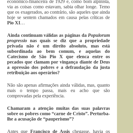
econômico-financeira de 1929 e, como bom alpinista,
via as coisas como estavam, sabia olhar longe. Temo
que os exagerados, ao contrário, são aqueles que ainda
hoje se sentem chamados em causa pelas críticas de
Pio XI
…
Ainda continuam válidas as páginas da
Populorum
progressio
nas quais se diz que a propriedade
privada não é um direito absoluto, mas está
subordinada ao bem comum, e aquelas do
Catecismo de São Pio X que elenca entre os
pecados que clamam por vingança diante de Deus
a opressão dos pobres e a defraudação da justa
retribuição aos operários?
Não são apenas afirmações ainda válidas, mas, quanto
mais o tempo passa, mais eu acho que são
comprovadas pela experiência.
Chamaram a atenção muitas das suas palavras
sobre os pobres como “carne de Cristo”. Perturba-
lhe a acusação de “pauperismo”?
Antes que
Francisco de Assis
chegasse, havia os