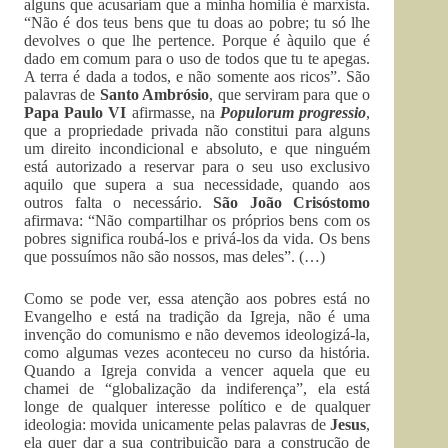
alguns que acusariam que a minha homilia é marxista.
“Não é dos teus bens que tu doas ao pobre; tu só lhe
devolves o que lhe pertence. Porque é àquilo que é
dado em comum para o uso de todos que tu te apegas.
A terra é dada a todos, e não somente aos ricos”. São
palavras de
Santo Ambrósio
, que serviram para que o
Papa Paulo VI
afirmasse, na
Populorum progressio
,
que a propriedade privada não constitui para alguns
um direito incondicional e absoluto, e que ninguém
está autorizado a reservar para o seu uso exclusivo
aquilo que supera a sua necessidade, quando aos
outros falta o necessário.
São João Crisóstomo
afirmava: “Não compartilhar os próprios bens com os
pobres significa roubá-los e privá-los da vida. Os bens
que possuímos não são nossos, mas deles”. (…)
Como se pode ver, essa atenção aos pobres está no
Evangelho e está na tradição da Igreja, não é uma
invenção do comunismo e não devemos ideologizá-la,
como algumas vezes aconteceu no curso da história.
Quando a Igreja convida a vencer aquela que eu
chamei de “globalização da indiferença”, ela está
longe de qualquer interesse político e de qualquer
ideologia: movida unicamente pelas palavras de
Jesus
,
ela quer dar a sua contribuição para a construção de