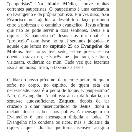
“pauperistas”. Na
Idade Média
, houve muitas
correntes pauperistas. O pauperismo é uma caricatura
do Evangelho e da própria pobreza. Em vez disso,
São
Francisco
nos ajudou a descobrir o laço profundo
entre a pobreza e o caminho evangélico.
Jesus
afirma
que não se pode servir a dois senhores, Deus e a
riqueza. É pauperismo? Jesus nos diz qual é o
“protocolo” com base no qual seremos julgados: é
aquele que lemos no
capítulo 25
do
Evangelho de
Mateus
: tive fome, tive sede, estive preso, estava
doente, estava nu, e vocês me ajudaram, vestiram,
visitaram, cuidaram de mim. Cada vez que fazemos
isso a um nosso irmão, o fazemos a Jesus.
Cuidar do nosso próximo: de quem é pobre, de quem
sofre no corpo, no espírito, de quem está em
necessidade. Essa é a pedra de toque. É pauperismo?
Não, é Evangelho. A pobreza afasta da idolatria, do
sentir-se autossuficiente.
Zaqueu
, depois de ter
cruzado o olhar misericordioso de
Jesus
, doou a
metade dos seus bens aos pobres. A mensagem do
Evangelho é uma mensagem dirigida a todos. O
Evangelho não condena os ricos, mas a idolatria da
riqueza, aquela idolatria que torna insensível ao grito