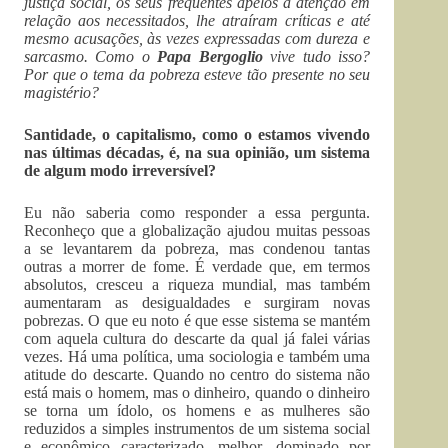
justiça social, os seus frequentes apelos à atenção em
relação aos necessitados, lhe atraíram críticas e até
mesmo acusações, às vezes expressadas com dureza e
sarcasmo. Como o
Papa Bergoglio
vive tudo isso?
Por que o tema da pobreza esteve tão presente no seu
magistério?
Santidade, o capitalismo, como o estamos vivendo
nas últimas décadas, é, na sua opinião, um sistema
de algum modo irreversível?
Eu não saberia como responder a essa pergunta.
Reconheço que a globalização ajudou muitas pessoas
a se levantarem da pobreza, mas condenou tantas
outras a morrer de fome. É verdade que, em termos
absolutos, cresceu a riqueza mundial, mas também
aumentaram as desigualdades e surgiram novas
pobrezas. O que eu noto é que esse sistema se mantém
com aquela cultura do descarte da qual já falei várias
vezes. Há uma política, uma sociologia e também uma
atitude do descarte. Quando no centro do sistema não
está mais o homem, mas o dinheiro, quando o dinheiro
se torna um ídolo, os homens e as mulheres são
reduzidos a simples instrumentos de um sistema social
e econômico caracterizado, melhor, dominado por