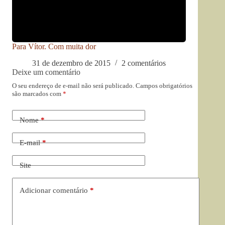
Para Vítor. Com muita dor
31 de dezembro de 2015
2 comentários
Deixe um comentário
O seu endereço de e-mail não será publicado.
Campos obrigatórios
são marcados com
*
Nome
*
E-mail
*
Site
Adicionar comentário
*