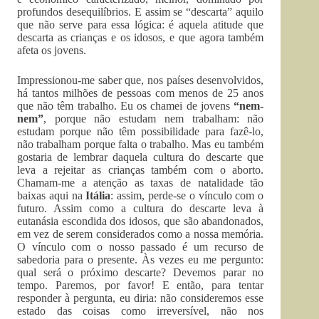
profundos desequilíbrios. E assim se “descarta” aquilo
que não serve para essa lógica: é aquela atitude que
descarta as crianças e os idosos, e que agora também
afeta os jovens.
Impressionou-me saber que, nos países desenvolvidos,
há tantos milhões de pessoas com menos de 25 anos
que não têm trabalho. Eu os chamei de jovens
“nem-
nem”
, porque não estudam nem trabalham: não
estudam porque não têm possibilidade para fazê-lo,
não trabalham porque falta o trabalho. Mas eu também
gostaria de lembrar daquela cultura do descarte que
leva a rejeitar as crianças também com o aborto.
Chamam-me a atenção as taxas de natalidade tão
baixas aqui na
Itália
: assim, perde-se o vínculo com o
futuro. Assim como a cultura do descarte leva à
eutanásia escondida dos idosos, que são abandonados,
em vez de serem considerados como a nossa memória.
O vínculo com o nosso passado é um recurso de
sabedoria para o presente. Às vezes eu me pergunto:
qual será o próximo descarte? Devemos parar no
tempo. Paremos, por favor! E então, para tentar
responder à pergunta, eu diria: não consideremos esse
estado das coisas como irreversível, não nos