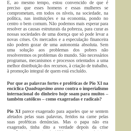
E, ao mesmo tempo, estou convencido de que é
preciso que esses homens e essas mulheres se
comprometam, em todos os níveis, na sociedade, na
política, nas instituições e na economia, pondo no
centro o bem comum. Não podemos mais esperar para
resolver as causas estruturais da pobreza, para curar as
nossas sociedades de uma doença que só pode levar a
novas crises. Os mercados e a especulação financeira
não podem gozar de uma autonomia absoluta. Sem
uma solução aos problemas dos pobres não
resolveremos os problemas do mundo. São necessários
programas, mecanismos e processos orientados a uma
melhor distribuição dos recursos, à criação de trabalho,
à promoção integral de quem está excluído.
Por que as palavras fortes e proféticas de Pio XI na
encíclica
Quadragesimo anno
contra o imperialismo
internacional do dinheiro hoje soam para muitos –
também católicos – como exageradas e radicais?
Pio XI
parece exagerado para aqueles que se sentem
afetados pelas suas palavras, feridos na carne pelas
suas proféticas denúncias. Mas o papa não era
exagerado, tinha dito a verdade depois da crise