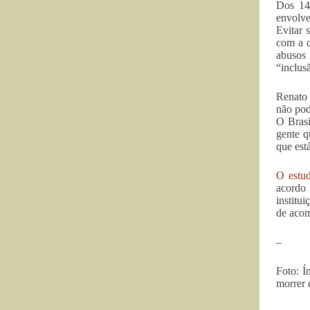
Dos 142
envolve
Evitar 
com a c
abusos 
“inclus
Renato 
não pod
O Brasi
gente q
que est
O estud
acordo 
institu
de acom
–
Foto: Í
morrer 