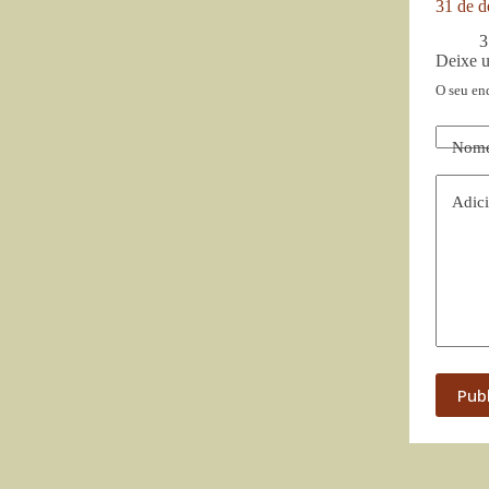
31 de d
3
Deixe 
O seu en
Nom
Adici
Pub