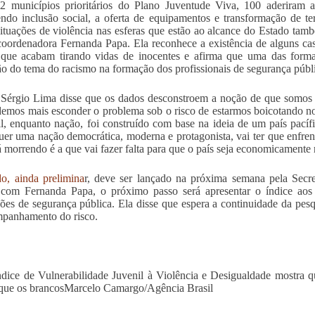
 municípios prioritários do Plano Juventude Viva, 100 aderiram a
ndo inclusão social, a oferta de equipamentos e transformação de ter
situações de violência nas esferas que estão ao alcance do Estado tam
oordenadora Fernanda Papa. Ela reconhece a existência de alguns c
que acabam tirando vidas de inocentes e afirma que uma das formas 
ão do tema do racismo na formação dos profissionais de segurança públ
Sérgio Lima disse que os dados desconstroem a noção de que somos u
emos mais esconder o problema sob o risco de estarmos boicotando no
l, enquanto nação, foi construído com base na ideia de um país pacífi
uer uma nação democrática, moderna e protagonista, vai ter que enfre
á morrendo é a que vai fazer falta para que o país seja economicamente
o, ainda prelimina
r, deve ser lançado na próxima semana pela Secre
com Fernanda Papa, o próximo passo será apresentar o índice aos e
ições de segurança pública. Ela disse que espera a continuidade da p
panhamento do risco.
ndice de Vulnerabilidade Juvenil à Violência e Desigualdade mostra 
que os brancos
Marcelo Camargo/Agência Brasil