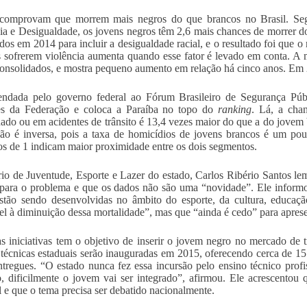
comprovam que morrem mais negros do que brancos no Brasil. Segu
ia e Desigualdade, os jovens negros têm 2,6 mais chances de morrer d
ados em 2014 para incluir a desigualdade racial, e o resultado foi que o
 sofrerem violência aumenta quando esse fator é levado em conta. A 
onsolidados, e mostra pequeno aumento em relação há cinco anos. Em 20
ndada pelo governo federal ao Fórum Brasileiro de Segurança Públ
es da Federação e coloca a Paraíba no topo do
ranking
. Lá, a cha
nado ou em acidentes de trânsito é 13,4 vezes maior do que a do jovem
ão é inversa, pois a taxa de homicídios de jovens brancos é um pou
s de 1 indicam maior proximidade entre os dois segmentos.
rio de Juventude, Esporte e Lazer do estado, Carlos Ribério Santos lem
 para o problema e que os dados não são uma “novidade”. Ele infor
stão sendo desenvolvidas no âmbito do esporte, da cultura, educaçã
el à diminuição dessa mortalidade”, mas que “ainda é cedo” para aprese
 iniciativas tem o objetivo de inserir o jovem negro no mercado de t
 técnicas estaduais serão inauguradas em 2015, oferecendo cerca de 15
ntregues. “O estado nunca fez essa incursão pelo ensino técnico profis
o, dificilmente o jovem vai ser integrado”, afirmou. Ele acrescentou
l e que o tema precisa ser debatido nacionalmente.