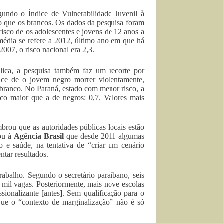
ndo o Índice de Vulnerabilidade Juvenil à
o que os brancos. Os dados da pesquisa foram
 risco de os adolescentes e jovens de 12 anos a
média se refere a 2012, último ano em que há
07, o risco nacional era 2,3.
ica, a pesquisa também faz um recorte por
nce de o jovem negro morrer violentamente,
 branco. No Paraná, estado com menor risco, a
co maior que a de negros: 0,7. Valores mais
brou que as autoridades públicas locais estão
mou à
Agência Brasil
que desde 2011 algumas
o e saúde, na tentativa de “criar um cenário
ntar resultados.
rabalho. Segundo o secretário paraibano, seis
 mil vagas. Posteriormente, mais nove escolas
sionalizante [antes]. Sem qualificação para o
 que o “contexto de marginalização” não é só