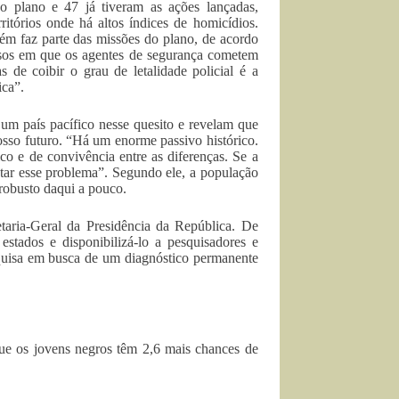
o plano e 47 já tiveram as ações lançadas,
ritórios onde há altos índices de homicídios.
bém faz parte das missões do plano, de acordo
asos em que os agentes de segurança cometem
de coibir o grau de letalidade policial é a
ica”.
m país pacífico nesse quesito e revelam que
sso futuro. “Há um enorme passivo histórico.
co e de convivência entre as diferenças. Se a
ntar esse problema”. Segundo ele, a população
 robusto daqui a pouco.
taria-Geral da Presidência da República. De
stados e disponibilizá-lo a pesquisadores e
esquisa em busca de um diagnóstico permanente
que os jovens negros têm 2,6 mais chances de