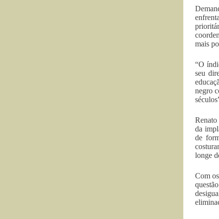
Demand
enfrent
priori
coorden
mais po
“O índi
seu dir
educaçã
negro c
séculos
Renato 
da impl
de form
costura
longe d
Com os 
questão
desigua
elimina