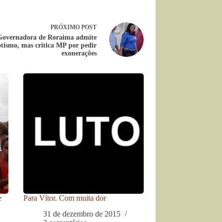
PRÓXIMO
POST
Governadora de Roraima admite
tismo, mas critica MP por pedir
exonerações
e
Para Vítor. Com muita dor
31 de dezembro de 2015