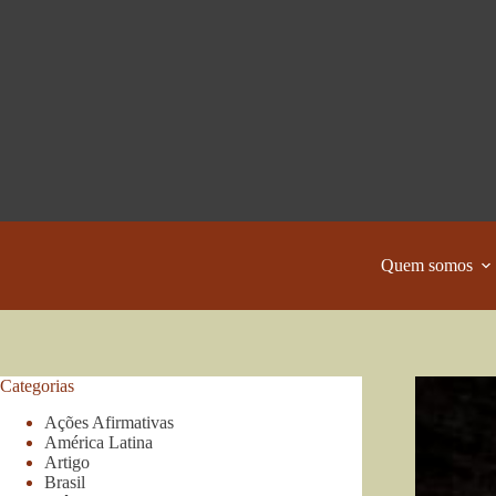
Pular
para
o
conteúdo
Quem somos
Categorias
Ações Afirmativas
América Latina
Artigo
Brasil