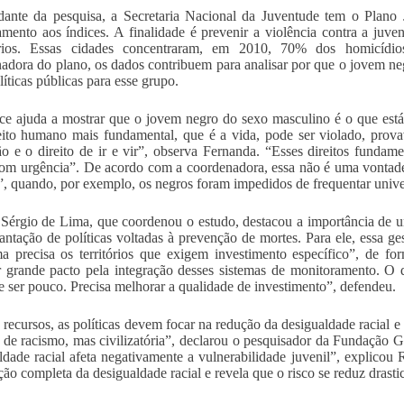
ante da pesquisa, a Secretaria Nacional da Juventude tem o Plano
amento aos índices. A finalidade é prevenir a violência contra a juv
tários. Essas cidades concentraram, em 2010, 70% dos homicídi
adora do plano, os dados contribuem para analisar por que o jovem ne
líticas públicas para esse grupo.
ce ajuda a mostrar que o jovem negro do sexo masculino é o que está 
eito humano mais fundamental, que é a vida, pode ser violado, prova
o e o direito de ir e vir”, observa Fernanda. “Esses direitos fundam
om urgência”. De acordo com a coordenadora, essa não é uma vontade
”, quando, por exemplo, os negros foram impedidos de frequentar unive
Sérgio de Lima, que coordenou o estudo, destacou a importância de u
antação de políticas voltadas à prevenção de mortes. Para ele, essa ge
a precisa os territórios que exigem investimento específico”, de for
r grande pacto pela integração desses sistemas de monitoramento. O q
e ser pouco. Precisa melhorar a qualidade de investimento”, defendeu.
recursos, as políticas devem focar na redução da desigualdade racial 
 de racismo, mas civilizatória”, declarou o pesquisador da Fundação G
ldade racial afeta negativamente a vulnerabilidade juvenil”, explicou 
ção completa da desigualdade racial e revela que o risco se reduz drast