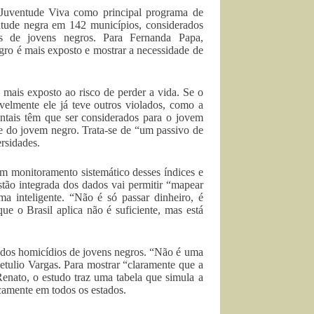
 Juventude Viva como principal programa de
entude negra em 142 municípios, considerados
os de jovens negros. Para Fernanda Papa,
gro é mais exposto e mostrar a necessidade de
mais exposto ao risco de perder a vida. Se o
velmente ele já teve outros violados, como a
entais têm que ser considerados para o jovem
 do jovem negro. Trata-se de “um passivo de
rsidades.
m monitoramento sistemático desses índices e
stão integrada dos dados vai permitir “mapear
ma inteligente. “Não é só passar dinheiro, é
ue o Brasil aplica não é suficiente, mas está
e dos homicídios de jovens negros. “Não é uma
etulio Vargas. Para mostrar “claramente que a
Renato, o estudo traz uma tabela que simula a
icamente em todos os estados.