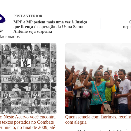
POST
ANTERIOR
MPF e MP pedem mais uma vez à Justiça
que licença de operação da Usina Santo
nepo
Antônio seja suspensa
elacionados
: Neste Acervo você encontra
Quem semeia com lágrimas, recolh
s textos postados no Combate
com alegria
u início, no final de 2009, até