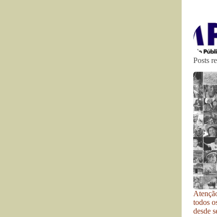
Posts r
Atenção
todos o
desde se