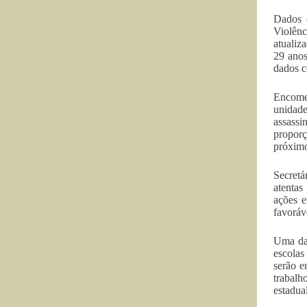
Dados 
Violênc
atualiz
29 anos
dados c
Encome
unidad
assassi
proporç
próximo
Secretá
atentas
ações e
favoráv
Uma das
escolas
serão e
trabalh
estadua