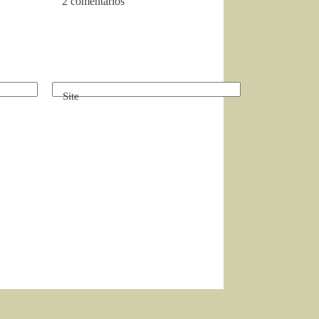
2 comentários
Site