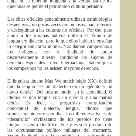
culpa de la rebelión indígena y la vergüenza de los
quechuas se pierde el patrimonio cultural peruano!
Las élites oficiales generalmente utilizan terminologías
despectivas, no pocas veces prejuiciosas, para referirse
y deslegitimar a las culturas no oficiales. Por eso, para
aludir a los idiomas nativos utilizan el término de
lengua y/o dialecto, pero lo que ellos hablan y enseñan
lo categorizan como idioma. Nos llaman campesinos a
los indígenas con la finalidad de anular
discursivamente nuestra condición de sujetos de
derechos especiales a nivel internacional. Saben que a
los campesinos no les asisten mayores derechos.
El lingüista lituano Max Weinreich (siglo XX), definió
que la lengua “es un dialecto con un ejército y un
navío detrás”. Del mismo modo, en la actualidad, el
idioma es una lengua con un ejército y una marina
detrás. Es decir, la progresiva jerarquización
conceptual de dialecto, lengua, idioma, que
supuestamente correspondía a los diferentes niveles de
“desarrollo” civilizatario de los pueblos no tiene
ningún sustento científico. Fue y es sólo producto de
las circunstancias político militares del momento.
Según la lingüística, la semiótica o la antropología,