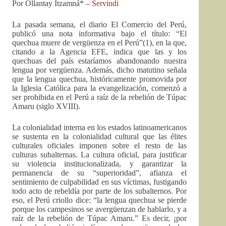
Por Ollantay Itzamná* –
Servindi
La pasada semana, el diario El Comercio del Perú,
publicó una nota informativa bajo el título: “El
quechua muere de vergüenza en el Perú”(1), en la que,
citando a la Agencia EFE, indica que las y los
quechuas del país estaríamos abandonando nuestra
lengua por vergüenza.
Además, dicho matutino señala
que la lengua quechua, históricamente promovida por
la Iglesia Católica para la evangelización, comenzó a
ser prohibida en el Perú a raíz de la rebelión de Túpac
Amaru (siglo XVIII).
La colonialidad interna en los estados latinoamericanos
se sustenta en la colonialidad cultural que las élites
culturales oficiales imponen sobre el resto de las
culturas subalternas. La cultura oficial, para justificar
su violencia institucionalizada, y garantizar la
permanencia de su “superioridad”, afianza el
sentimiento de culpabilidad en sus víctimas, fustigando
todo acto de rebeldía por parte de los subalternos. Por
eso, el Perú criollo dice: “la lengua quechua se pierde
porque los campesinos se avergüenzan de hablarlo, y a
raíz de la rebelión de Túpac Amaru.” Es decir, ¡por