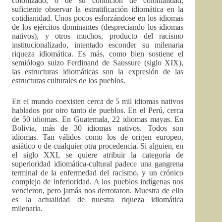
colonizado, o de su condición de colonialidad,
suficiente observar la estratificación idiomática en la
cotidianidad. Unos pocos esforzándose en los idiomas
de los ejércitos dominantes (despreciando los idiomas
nativos), y otros muchos, producto del racismo
institucionalizado, intentado esconder su milenaria
riqueza idiomática. Es más, como bien sostiene el
semiólogo suizo Ferdinand de Saussure (siglo XIX),
las estructuras idiomáticas son la expresión de las
estructuras culturales de los pueblos.
En el mundo coexisten cerca de 5 mil idiomas nativos
hablados por otro tanto de pueblos. En el Perú, cerca
de 50 idiomas. En Guatemala, 22 idiomas mayas. En
Bolivia, más de 30 idiomas nativos. Todos son
idiomas. Tan válidos como los de origen europeo,
asiático o de cualquier otra procedencia. Si alguien, en
el siglo XXI, se quiere atribuir la categoría de
superioridad idiomática-cultural padece una gangrena
terminal de la enfermedad del racismo, y un crónico
complejo de inferioridad. A los pueblos indígenas nos
vencieron, pero jamás nos derrotaron. Muestra de ello
es la actualidad de nuestra riqueza idiomática
milenaria.