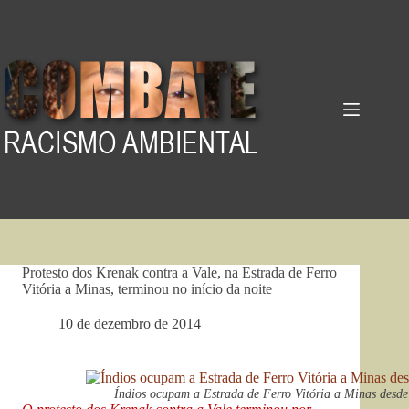
Pular
para
o
conteúdo
Protesto dos Krenak contra a Vale, na Estrada de Ferro
Vitória a Minas, terminou no início da noite
10 de dezembro de 2014
Índios ocupam a Estrada de Ferro Vitória a Minas desde