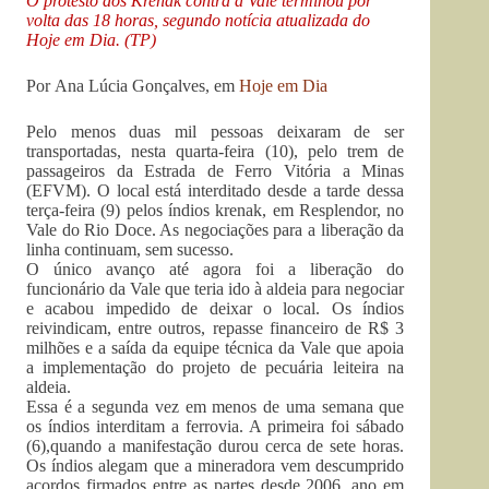
O protesto dos Krenak contra a Vale terminou por
volta das 18 horas, segundo notícia atualizada do
Hoje em Dia
. (TP)
Por Ana Lúcia Gonçalves, em
Hoje em Dia
Pelo menos duas mil pessoas deixaram de ser
transportadas, nesta quarta-feira (10), pelo trem de
passageiros da Estrada de Ferro Vitória a Minas
(EFVM). O local está interditado desde a tarde dessa
terça-feira (9) pelos índios krenak, em Resplendor, no
Vale do Rio Doce. As negociações para a liberação da
linha continuam, sem sucesso.
O único avanço até agora foi a liberação do
funcionário da Vale que teria ido à aldeia para negociar
e acabou impedido de deixar o local. Os índios
reivindicam, entre outros, repasse financeiro de R$ 3
milhões e a saída da equipe técnica da Vale que apoia
a implementação do projeto de pecuária leiteira na
aldeia.
Essa é a segunda vez em menos de uma semana que
os índios interditam a ferrovia. A primeira foi sábado
(6),quando a manifestação durou cerca de sete horas.
Os índios alegam que a mineradora vem descumprido
acordos firmados entre as partes desde 2006, ano em