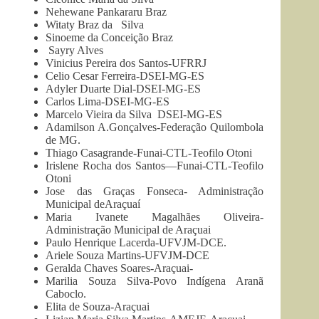
Nehewane Pankararu Braz
Witaty Braz da Silva
Sinoeme da Conceição Braz
Sayry Alves
Vinicius Pereira dos Santos-UFRRJ
Celio Cesar Ferreira-DSEI-MG-ES
Adyler Duarte Dial-DSEI-MG-ES
Carlos Lima-DSEI-MG-ES
Marcelo Vieira da Silva DSEI-MG-ES
Adamilson A.Gonçalves-Federação Quilombola
de MG.
Thiago Casagrande-Funai-CTL-Teofilo Otoni
Irislene Rocha dos Santos—Funai-CTL-Teofilo
Otoni
Jose das Graças Fonseca- Administração
Municipal deAraçuaí
Maria Ivanete Magalhães Oliveira-
Administração Municipal de Araçuai
Paulo Henrique Lacerda-UFVJM-DCE.
Ariele Souza Martins-UFVJM-DCE
Geralda Chaves Soares-Araçuai-
Marilia Souza Silva-Povo Indígena Aranã
Caboclo.
Elita de Souza-Araçuai