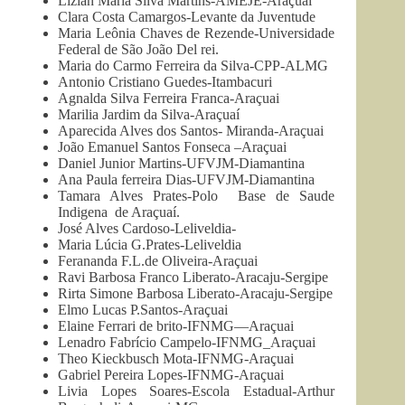
Lizian Maria Silva Martins-AMEJE-Araçuai
Clara Costa Camargos-Levante da Juventude
Maria Leônia Chaves de Rezende-Universidade
Federal de São João Del rei.
Maria do Carmo Ferreira da Silva-CPP-ALMG
Antonio Cristiano Guedes-Itambacuri
Agnalda Silva Ferreira Franca-Araçuai
Marilia Jardim da Silva-Araçuaí
Aparecida Alves dos Santos- Miranda-Araçuai
João Emanuel Santos Fonseca –Araçuai
Daniel Junior Martins-UFVJM-Diamantina
Ana Paula ferreira Dias-UFVJM-Diamantina
Tamara Alves Prates-Polo Base de Saude
Indigena de Araçuaí.
José Alves Cardoso-Leliveldia-
Maria Lúcia G.Prates-Leliveldia
Ferananda F.L.de Oliveira-Araçuai
Ravi Barbosa Franco Liberato-Aracaju-Sergipe
Rirta Simone Barbosa Liberato-Aracaju-Sergipe
Elmo Lucas P.Santos-Araçuai
Elaine Ferrari de brito-IFNMG—Araçuai
Lenadro Fabrício Campelo-IFNMG_Araçuai
Theo Kieckbusch Mota-IFNMG-Araçuai
Gabriel Pereira Lopes-IFNMG-Araçuai
Livia Lopes Soares-Escola Estadual-Arthur