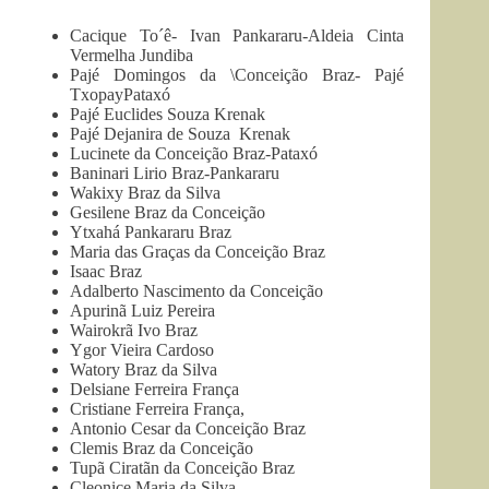
Cacique To´ê- Ivan Pankararu-Aldeia Cinta
Vermelha Jundiba
Pajé Domingos da \Conceição Braz- Pajé
TxopayPataxó
Pajé Euclides Souza Krenak
Pajé Dejanira de Souza Krenak
Lucinete da Conceição Braz-Pataxó
Baninari Lirio Braz-Pankararu
Wakixy Braz da Silva
Gesilene Braz da Conceição
Ytxahá Pankararu Braz
Maria das Graças da Conceição Braz
Isaac Braz
Adalberto Nascimento da Conceição
Apurinã Luiz Pereira
Wairokrã Ivo Braz
Ygor Vieira Cardoso
Watory Braz da Silva
Delsiane Ferreira França
Cristiane Ferreira França,
Antonio Cesar da Conceição Braz
Clemis Braz da Conceição
Tupã Ciratãn da Conceição Braz
Cleonice Maria da Silva