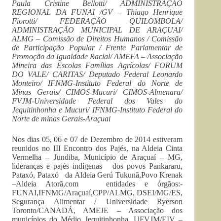
Paula Cristine Bellotti/ ADMINISTRAÇÃO
REGIONAL DA FUNAI /GV – Thiago Henrique
Fiorotti/ FEDERAÇÃO QUILOMBOLA/
ADMINISTRAÇÃO MUNICIPAL DE ARAÇUAI/
ALMG – Comissão de Direitos Humanos / Comissão
de Participação Popular / Frente Parlamentar de
Promoção da Igualdade Racial/ AMEFA – Associação
Mineira das Escolas Famílias Agrícolas/ FORUM
DO VALE/ CARITAS/ Deputado Federal Leonardo
Monteiro/ IFNMG-Instituto Federal do Norte de
Minas Gerais/ CIMOS-Mucuri/ CIMOS-Almenara/
FVJM-Universidade Federal dos Vales do
Jequitinhonha e Mucuri/ IFNMG-Instituto Federal do
Norte de minas Gerais-Araçuai
Nos dias 05, 06 e 07 de Dezembro de 2014 estiveram
reunidos no III Encontro dos Pajés, na Aldeia Cinta
Vermelha – Jundiba, Município de Araçuaí – MG,
lideranças e pajés indígenas dos povos Pankararu,
Pataxó, Pataxó da Aldeia Gerú Tukunã,Povo Krenak
–Aldeia Atorã,com entidades e órgãos:-
FUNAI,IFNMG/Araçuaí,CPP/ALMG, DSEI/MG/ES,
Segurança Alimentar / Universidade Ryerson
Toronto/CANADÁ, AMEJE – Associação dos
municípios do Médio Jequitinhonha, UFVJM/EIV –