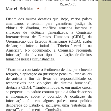
Comissão versa também sobre violação de direitos em governo autoritár
Reprodução
Marcela Belchior –
Adital
Diante dos muitos desafios que, hoje, vários países
americanos enfrentam para garantirem justiça às
vítimas de ditadura, conflitos armados internos e
situações de violência generalizada, a Comissão
Interamericana de Direitos Humanos (CIDH), da
Organização dos Estados Americanos (OEA), acaba
de lançar o informe intitulado “Direito à verdade na
América”. No documento, a Comissão recompila
informação dos diversos tipos de violações de direitos
humanos nessas circunstâncias.
“Eram uma constante o fenômeno de desaparecimento
forçado, a aplicação da jurisdição penal militar e as leis
de anistia a fim de livrar de responsabilidade os
responsáveis por violações de direitos humanos”,
destaca a CIDH. “Também houve, e, em muitos casos,
se perpetua um padrão comum quanto à falta de acesso
à informação sobre o ocorrido. A ocultação da
informação foi em alguns países uma política
deliberada do Estado e, inclusive, uma ‘estratégia de
guerra’”, complementa a Comissão.