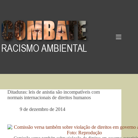
Pular
para
o
conteúdo
Ditaduras: leis de anistia são incompatíveis com
normais internacionais de direitos humanos
9 de dezembro de 2014