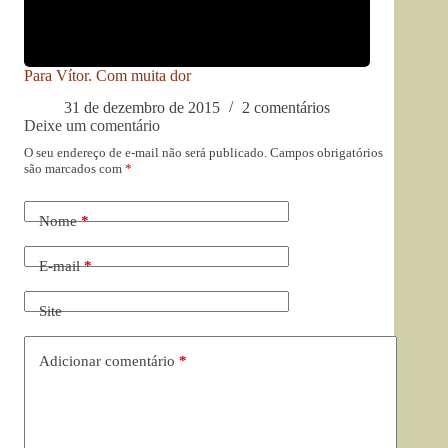
Para Vítor. Com muita dor
31 de dezembro de 2015
2 comentários
Deixe um comentário
O seu endereço de e-mail não será publicado.
Campos obrigatórios
são marcados com
*
Nome
*
E-mail
*
Site
Adicionar comentário
*