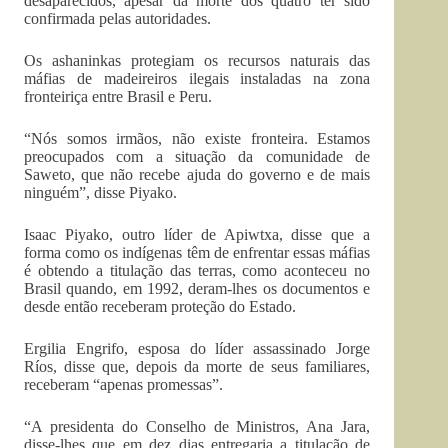
desaparecidos, apesar da morte dos quatro ter sido
confirmada pelas autoridades.
Os ashaninkas protegiam os recursos naturais das
máfias de madeireiros ilegais instaladas na zona
fronteiriça entre Brasil e Peru.
“Nós somos irmãos, não existe fronteira. Estamos
preocupados com a situação da comunidade de
Saweto, que não recebe ajuda do governo e de mais
ninguém”, disse Piyako.
Isaac Piyako, outro líder de Apiwtxa, disse que a
forma como os indígenas têm de enfrentar essas máfias
é obtendo a titulação das terras, como aconteceu no
Brasil quando, em 1992, deram-lhes os documentos e
desde então receberam proteção do Estado.
Ergilia Engrifo, esposa do líder assassinado Jorge
Ríos, disse que, depois da morte de seus familiares,
receberam “apenas promessas”.
“A presidenta do Conselho de Ministros, Ana Jara,
disse-lhes que em dez dias entregaria a titulação de