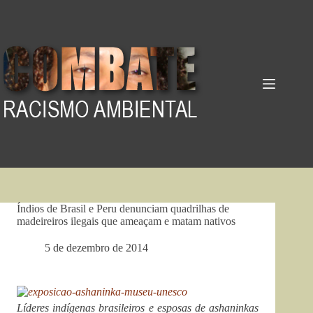
Pular
para
o
conteúdo
Índios de Brasil e Peru denunciam quadrilhas de
madeireiros ilegais que ameaçam e matam nativos
5 de dezembro de 2014
Líderes indígenas brasileiros e esposas de ashaninkas