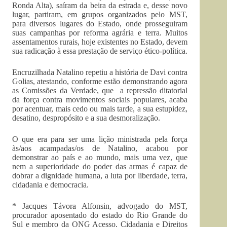
Ronda Alta), saíram da beira da estrada e, desse novo
lugar, partiram, em grupos organizados pelo MST,
para diversos lugares do Estado, onde prosseguiram
suas campanhas por reforma agrária e terra. Muitos
assentamentos rurais, hoje existentes no Estado, devem
sua radicação à essa prestação de serviço ético-política.
Encruzilhada Natalino repetiu a história de Davi contra
Golias, atestando, conforme estão demonstrando agora
as Comissões da Verdade, que a repressão ditatorial
da força contra movimentos sociais populares, acaba
por acentuar, mais cedo ou mais tarde, a sua estupidez,
desatino, despropósito e a sua desmoralização.
O que era para ser uma lição ministrada pela força
às/aos acampadas/os de Natalino, acabou por
demonstrar ao país e ao mundo, mais uma vez, que
nem a superioridade do poder das armas é capaz de
dobrar a dignidade humana, a luta por liberdade, terra,
cidadania e democracia.
* Jacques Távora Alfonsin, advogado do MST,
procurador aposentado do estado do Rio Grande do
Sul e membro da ONG Acesso, Cidadania e Direitos