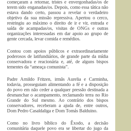
começaram a retornar, tristes e envergonhadas/os de
terem sido enganadas/os. Depois, como essa tática não
estava dando certo, passou a revelar o verdadeiro
objetivo da sua missão repressiva. Apertou o cerco,
restringiu ao máximo o direito de ir e vir, entrada e
saída de acampadas/os, visitas de ONGs e outras
organizações interessadas em dar apoio ao grupo de
gente cercada, levar comida e remédios.
Contou com apoios públicos e extraordinariamente
poderosos de latifundiários, de grande parte da mídia
conservadora e reacionária e, até, de alguns bispos
tementes da “ameaça comunista”.
Padre Arnildo Fritzen, irmãs Aurelia e Carminha,
todavia, prosseguiam alimentando a fé e a disposição
do povo em não ceder a qualquer pressão destinada a
desmanchar o acampamento, reclamando terra no Rio
Grande do Sul mesmo. Ao contrário dos bispos
conservadores, receberam a ajuda de, entre outros,
Dom Pedro Casaldaliga e Dom Tomás Balduino.
Como no livro bíblico do Êxodo, a decisão
comunitária daquele povo era se libertar do jugo da