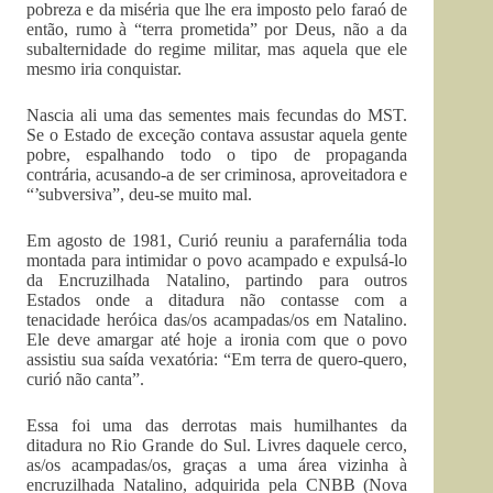
pobreza e da miséria que lhe era imposto pelo faraó de
então, rumo à “terra prometida” por Deus, não a da
subalternidade do regime militar, mas aquela que ele
mesmo iria conquistar.
Nascia ali uma das sementes mais fecundas do MST.
Se o Estado de exceção contava assustar aquela gente
pobre, espalhando todo o tipo de propaganda
contrária, acusando-a de ser criminosa, aproveitadora e
“’subversiva”, deu-se muito mal.
Em agosto de 1981, Curió reuniu a parafernália toda
montada para intimidar o povo acampado e expulsá-lo
da Encruzilhada Natalino, partindo para outros
Estados onde a ditadura não contasse com a
tenacidade heróica das/os acampadas/os em Natalino.
Ele deve amargar até hoje a ironia com que o povo
assistiu sua saída vexatória: “Em terra de quero-quero,
curió não canta”.
Essa foi uma das derrotas mais humilhantes da
ditadura no Rio Grande do Sul. Livres daquele cerco,
as/os acampadas/os, graças a uma área vizinha à
encruzilhada Natalino, adquirida pela CNBB (Nova