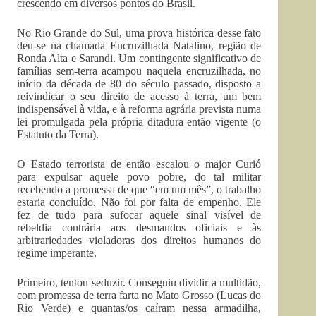
crescendo em diversos pontos do Brasil.
No Rio Grande do Sul, uma prova histórica desse fato
deu-se na chamada Encruzilhada Natalino, região de
Ronda Alta e Sarandi. Um contingente significativo de
famílias sem-terra acampou naquela encruzilhada, no
início da década de 80 do século passado, disposto a
reivindicar o seu direito de acesso à terra, um bem
indispensável à vida, e à reforma agrária prevista numa
lei promulgada pela própria ditadura então vigente (o
Estatuto da Terra).
O Estado terrorista de então escalou o major Curió
para expulsar aquele povo pobre, do tal militar
recebendo a promessa de que “em um mês”, o trabalho
estaria concluído. Não foi por falta de empenho. Ele
fez de tudo para sufocar aquele sinal visível de
rebeldia contrária aos desmandos oficiais e às
arbitrariedades violadoras dos direitos humanos do
regime imperante.
Primeiro, tentou seduzir. Conseguiu dividir a multidão,
com promessa de terra farta no Mato Grosso (Lucas do
Rio Verde) e quantas/os caíram nessa armadilha,