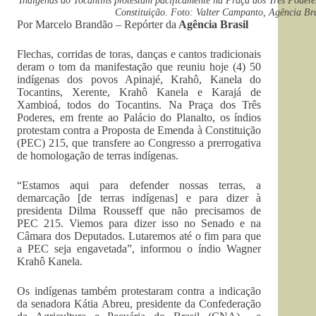
Indígenas do Tocantins protestam pacificamente na Praça dos Três Poderes
Constituição. Foto: Valter Campanto, Agência Bra
Por Marcelo Brandão – Repórter da
Agência Brasil
Flechas, corridas de toras, danças e cantos tradicionais
deram o tom da manifestação que reuniu hoje (4) 50
indígenas dos povos Apinajé, Krahô, Kanela do
Tocantins, Xerente, Krahô Kanela e Karajá de
Xambioá, todos do Tocantins. Na Praça dos Três
Poderes, em frente ao Palácio do Planalto, os índios
protestam contra a Proposta de Emenda à Constituição
(PEC) 215, que transfere ao Congresso a prerrogativa
de homologação de terras indígenas.
“Estamos aqui para defender nossas terras, a
demarcação [de terras indígenas] e para dizer à
presidenta Dilma Rousseff que não precisamos de
PEC 215. Viemos para dizer isso no Senado e na
Câmara dos Deputados. Lutaremos até o fim para que
a PEC seja engavetada”, informou o índio Wagner
Krahô Kanela.
Os indígenas também protestaram contra a indicação
da senadora Kátia Abreu, presidente da Confederação