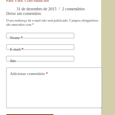
Para Vítor. Com muita dor
31 de dezembro de 2015
2 comentários
Deixe um comentário
O seu endereço de e-mail não será publicado.
Campos obrigatórios
são marcados com
*
Nome
*
E-mail
*
Site
Adicionar comentário
*