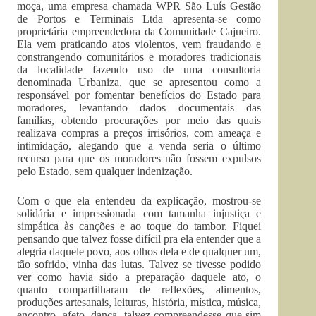
moça, uma empresa chamada WPR São Luís Gestão
de Portos e Terminais Ltda apresenta-se como
proprietária empreendedora da Comunidade Cajueiro.
Ela vem praticando atos violentos, vem fraudando e
constrangendo comunitários e moradores tradicionais
da localidade fazendo uso de uma consultoria
denominada Urbaniza, que se apresentou como a
responsável por fomentar benefícios do Estado para
moradores, levantando dados documentais das
famílias, obtendo procurações por meio das quais
realizava compras a preços irrisórios, com ameaça e
intimidação, alegando que a venda seria o último
recurso para que os moradores não fossem expulsos
pelo Estado, sem qualquer indenização.
Com o que ela entendeu da explicação, mostrou-se
solidária e impressionada com tamanha injustiça e
simpática às canções e ao toque do tambor. Fiquei
pensando que talvez fosse difícil pra ela entender que a
alegria daquele povo, aos olhos dela e de qualquer um,
tão sofrido, vinha das lutas. Talvez se tivesse podido
ver como havia sido a preparação daquele ato, o
quanto compartilharam de reflexões, alimentos,
produções artesanais, leituras, história, mística, música,
encontro, afeto, dança, talvez compreendesse que sim