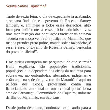
Soraya Vanini Tupinambá
Tarde de sexta feira, o dia de expediente ia acabando,
a semana findando e o governo de Roseana Sarney
também, e, em meio a todos esses desfechos, algo
irrompeu indiferente a esses ciclos administrativos,
uma manifestação das populações tradicionais entoava
“acorda seu moço vem ver a justiça no Maranhão, que
manda prender preto pobre, manda soltar fazendeiro, é
esse, é esse, o governo de Roseana Sarney, vergonha
do povo brasileiro!”.
Uma turista estrangeira me perguntou, de que se trata?
Bem, explicava, são populações tradicionais,
populações que dependem dos ciclos da natureza para
sobreviver, são quilombolas, ribeirinhos, indígenas, e
estão aqui na sede do governo do Maranhão, aqui no
palácio dos Leões, protestando contra um
licenciamento ambiental de um terminal portuário na
área do Parnauaçu, Comunidade do Cajueiro, sudoeste
da Ilha do Maranhão, em São Luís.
Desde junho deste ano, continuava explicando para a