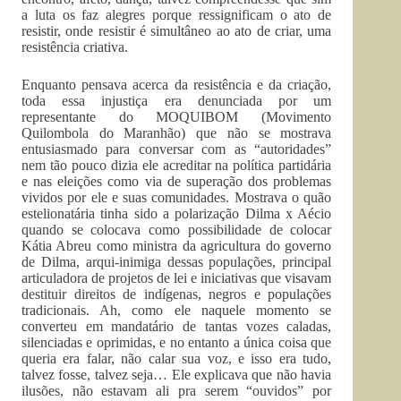
a luta os faz alegres porque ressignificam o ato de
resistir, onde resistir é simultâneo ao ato de criar, uma
resistência criativa.
Enquanto pensava acerca da resistência e da criação,
toda essa injustiça era denunciada por um
representante do MOQUIBOM (Movimento
Quilombola do Maranhão) que não se mostrava
entusiasmado para conversar com as “autoridades”
nem tão pouco dizia ele acreditar na política partidária
e nas eleições como via de superação dos problemas
vividos por ele e suas comunidades. Mostrava o quão
estelionatária tinha sido a polarização Dilma x Aécio
quando se colocava como possibilidade de colocar
Kátia Abreu como ministra da agricultura do governo
de Dilma, arqui-inimiga dessas populações, principal
articuladora de projetos de lei e iniciativas que visavam
destituir direitos de indígenas, negros e populações
tradicionais. Ah, como ele naquele momento se
converteu em mandatário de tantas vozes caladas,
silenciadas e oprimidas, e no entanto a única coisa que
queria era falar, não calar sua voz, e isso era tudo,
talvez fosse, talvez seja… Ele explicava que não havia
ilusões, não estavam ali pra serem “ouvidos” por