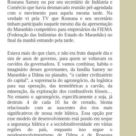
Roseana Sarney ou por seu secretário de Indústria e
Comércio que havia desmarcado reunião pré-agendada
com o movimento para aquela mesma tarde. Na
verdade vi pela TV que Roseana e seu secretário
tinham participado naquele mesmo dia da apresentação
do Maranhão competitivo para empresários da FIEMA
(Federação das Indústrias do Estado do Maranhão) no
final da manhã entrando pela tarde.
Estava mais do que claro, e não era fruto daquele dia e
sim de anos de governo, para quem se voltavam os
ouvidos da governadora. E vamos combinar, habita o
imaginário desses governantes, da família Sarney no
Maranhão a Dilma no planalto, “o caráter civilizatório
do capital”, a supremacia do agronegócio, da logística
para sua operação, das termelétricas a carvão, da
mineração, da exploração dos combustíveis fósseis…
No entanto o agronegócio, especificamente a soja, já
destruiu 4 de cada 10 ha de cerrado, bioma
relacionado com as nascentes dos rios mais
significativos de nossa rede hídrica. Essa opção por
esse modelo de desenvolvimento está pondo em xeque
a segurança hídrica e a sociobiodiversidade em várias
regiões do país, enquanto isso segue o
neodesenvolvimentismo de Dilma e de Roseana