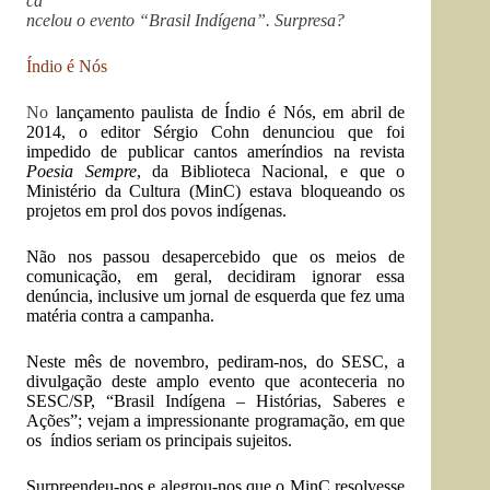
ca
ncelou o evento “Brasil Indígena”. Surpresa?
Índio é Nós
No
lançamento paulista de Índio é Nós
, em abril de
2014, o editor Sérgio Cohn denunciou que foi
impedido de publicar cantos ameríndios na revista
Poesia Sempre
, da Biblioteca Nacional, e que o
Ministério da Cultura (MinC) estava bloqueando os
projetos em prol dos povos indígenas.
Não nos passou desapercebido que os meios de
comunicação, em geral, decidiram ignorar essa
denúncia, inclusive um jornal de esquerda que fez uma
matéria contra a campanha.
Neste mês de novembro, pediram-nos, do SESC, a
divulgação deste amplo evento que aconteceria no
SESC/SP, “
Brasil Indígena – Histórias, Saberes e
Ações
”; vejam a impressionante programação, em que
os índios seriam os principais sujeitos.
Surpreendeu-nos e alegrou-nos que o MinC resolvesse