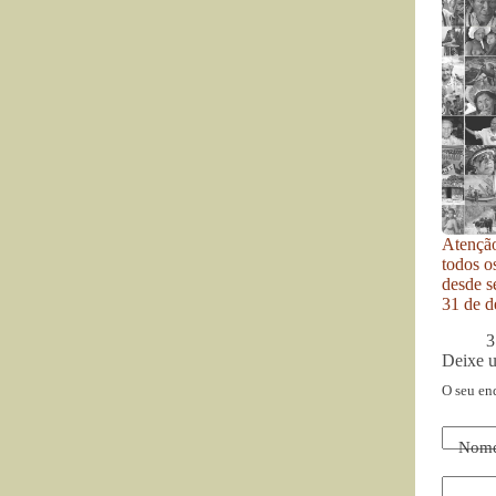
Atenção
todos o
desde se
31 de d
3
Deixe 
O seu en
Nom