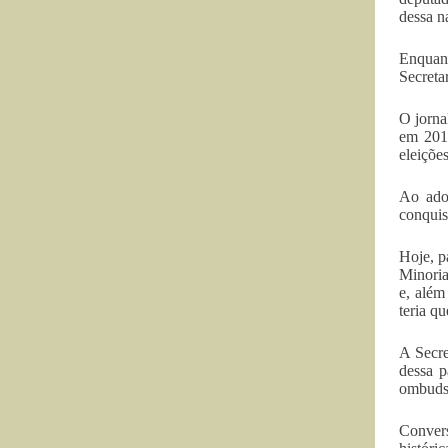
dessa n
Enquan
Secreta
O jorna
em 2010
eleiçõe
Ao adot
conquis
Hoje, p
Minoria
e, além
teria q
A Secre
dessa p
ombuds
Convers