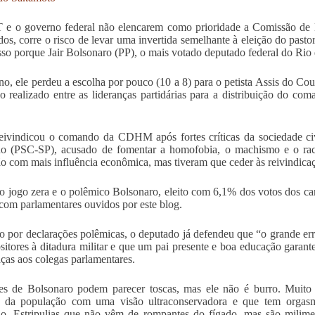
 e o governo federal não elencarem como prioridade a Comissão de
os, corre o risco de levar uma invertida semelhante à eleição do pasto
sso porque Jair Bolsonaro (PP), o mais votado deputado federal do Rio 
no, ele perdeu a escolha por pouco (10 a 8) para o petista Assis do Cout
o realizado entre as lideranças partidárias para a distribuição do c
ivindicou o comando da CDHM após fortes críticas da sociedade civ
ano (PSC-SP), acusado de fomentar a homofobia, o machismo e o ra
o com mais influência econômica, mas tiveram que ceder às reivindica
o jogo zera e o polêmico Bolsonaro, eleito com 6,1% dos votos dos ca
com parlamentares ouvidos por este blog.
 por declarações polêmicas, o deputado já defendeu que “o grande erro 
sitores à ditadura militar e que um pai presente e boa educação garant
ças aos colegas parlamentares.
s de Bolsonaro podem parecer toscas, mas ele não é burro. Muito 
 da população com uma visão ultraconservadora e que tem orgasmos
o. Estripulias que não vêm de rompantes do fígado, mas são milimet