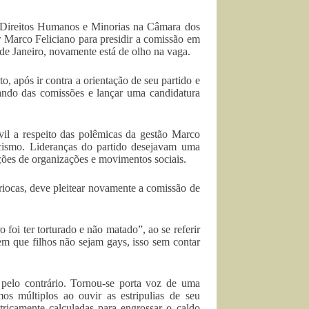
 Direitos Humanos e Minorias na Câmara dos
r Marco Feliciano para presidir a comissão em
de Janeiro, novamente está de olho na vaga.
o, após ir contra a orientação de seu partido e
omando das comissões e lançar uma candidatura
il a respeito das polêmicas da gestão Marco
cismo. Lideranças do partido desejavam uma
ções de organizações e movimentos sociais.
riocas, deve pleitear novamente a comissão de
foi ter torturado e não matado”, ao se referir
em que filhos não sejam gays, isso sem contar
pelo contrário. Tornou-se porta voz de uma
 múltiplos ao ouvir as estripulias de seu
ricamente calculadas para engrossar o caldo