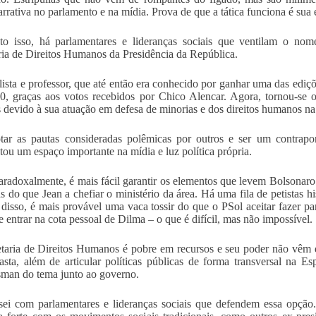
arrativa no parlamento e na mídia. Prova de que a tática funciona é sua
to isso, há parlamentares e lideranças sociais que ventilam o no
ria de Direitos Humanos da Presidência da República.
lista e professor, que até então era conhecido por ganhar uma das ediçõ
, graças aos votos recebidos por Chico Alencar. Agora, tornou-se o
s devido à sua atuação em defesa de minorias e dos direitos humanos n
ar as pautas consideradas polêmicas por outros e ser um contrapon
tou um espaço importante na mídia e luz política própria.
aradoxalmente, é mais fácil garantir os elementos que levem Bolsonar
s do que Jean a chefiar o ministério da área. Há uma fila de petistas h
 disso, é mais provável uma vaca tossir do que o PSol aceitar fazer p
ue entrar na cota pessoal de Dilma – o que é difícil, mas não impossível.
taria de Direitos Humanos é pobre em recursos e seu poder não vêm d
asta, além de articular políticas públicas de forma transversal na E
man do tema junto ao governo.
ei com parlamentares e lideranças sociais que defendem essa opção