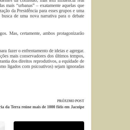
identes da comissão, mas tem influência real
das mais “urbanas” – exatamente aquelas que
ização da Presidência para esses grupos e uma
m busca de uma nova narrativa para o debate
os. Mas, certamente, ambos protagonizarão
para fazer o enfrentamento de ideias e agregar.
ões mais conservadores dos últimos tempos,
ntia dos direitos reprodutivos, a equidade de
omo ligados com psicoativos) sejam ignoradas
PRÓXIMO
POST
a da Terra reúne mais de 1000 fiéis em Jacuípe