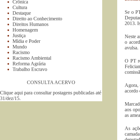
Crônica
Cultura
Se o PT
Destaque
Deputad
Direito ao Conhecimento
2013. I
Direitos Humanos
Homenagem
Justiça
Neste a
Mídia e Poder
o acord
Mundo
avulsa.
Racismo
Racismo Ambiental
O PT re
Reforma Agrária
Felici
Trabalho Escravo
comissã
CONSULTA ACERVO
Agora, 
acordo 
Clique aqui para consultar postagens publicadas até
31/dez/15
.
Marcado
aos opo
as amea
As açõe
camada
deputad