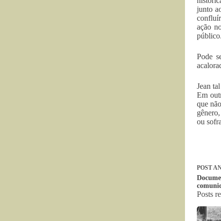
históri
junto a
confluí
ação no
público
Pode s
acalora
Jean ta
Em outr
que não
gênero,
ou sofr
POST
AN
Documen
comunid
Posts r