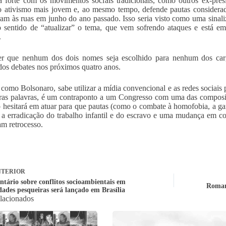
ca forte com os movimentos sociais tradicionais, como outros ex-pres
o ativismo mais jovem e, ao mesmo tempo, defende pautas considera
ram às ruas em junho do ano passado. Isso seria visto como uma sinal
 sentido de “atualizar” o tema, que vem sofrendo ataques e está e
.
er que nenhum dos dois nomes seja escolhido para nenhum dos carg
dos debates nos próximos quatro anos.
l como Bolsonaro, sabe utilizar a mídia convencional e as redes sociais 
as palavras, é um contraponto a um Congresso com uma das composiç
 hesitará em atuar para que pautas (como o combate à homofobia, a gara
 a erradicação do trabalho infantil e do escravo e uma mudança em c
am retrocesso.
TERIOR
tário sobre conflitos socioambientais em
Romari
ades pesqueiras será lançado em Brasília
elacionados