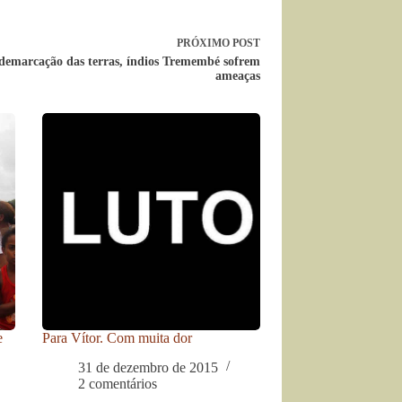
PRÓXIMO
POST
demarcação das terras, índios Tremembé sofrem
ameaças
e
Para Vítor. Com muita dor
31 de dezembro de 2015
2 comentários