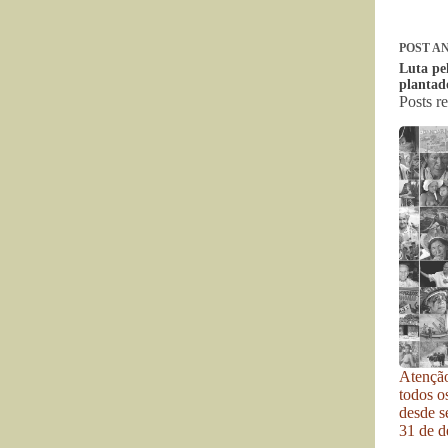
POST
AN
Luta pel
plantad
Posts r
Atenção
todos o
desde se
31 de d