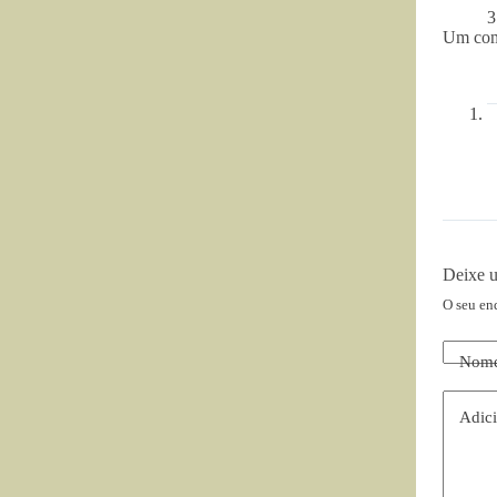
3
Um com
Deixe 
O seu en
Nom
Adici