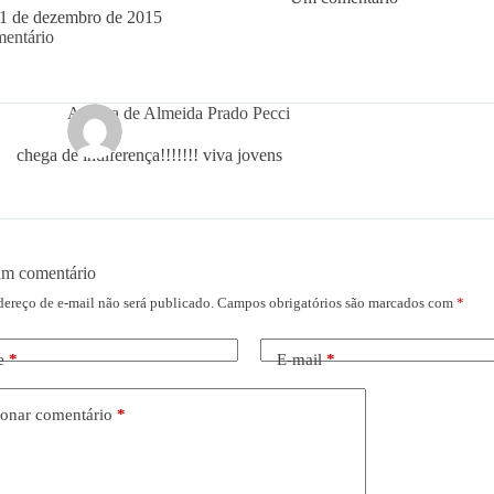
1 de dezembro de 2015
entário
Aninha de Almeida Prado Pecci
chega de indiferença!!!!!!! viva jovens
um comentário
dereço de e-mail não será publicado.
Campos obrigatórios são marcados com
*
e
*
E-mail
*
onar comentário
*