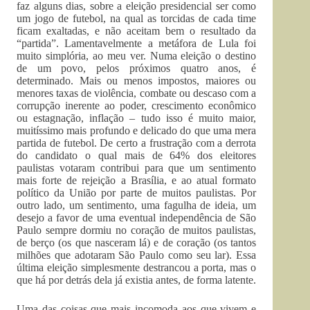
faz alguns dias, sobre a eleição presidencial ser como
um jogo de futebol, na qual as torcidas de cada time
ficam exaltadas, e não aceitam bem o resultado da
“partida”. Lamentavelmente a metáfora de Lula foi
muito simplória, ao meu ver. Numa eleição o destino
de um povo, pelos próximos quatro anos, é
determinado. Mais ou menos impostos, maiores ou
menores taxas de violência, combate ou descaso com a
corrupção inerente ao poder, crescimento econômico
ou estagnação, inflação – tudo isso é muito maior,
muitíssimo mais profundo e delicado do que uma mera
partida de futebol. De certo a frustração com a derrota
do candidato o qual mais de 64% dos eleitores
paulistas votaram contribui para que um sentimento
mais forte de rejeição a Brasília, e ao atual formato
político da União por parte de muitos paulistas. Por
outro lado, um sentimento, uma fagulha de ideia, um
desejo a favor de uma eventual independência de São
Paulo sempre dormiu no coração de muitos paulistas,
de berço (os que nasceram lá) e de coração (os tantos
milhões que adotaram São Paulo como seu lar). Essa
última eleição simplesmente destrancou a porta, mas o
que há por detrás dela já existia antes, de forma latente.
Uma das coisas que mais incomoda aos que vivem e