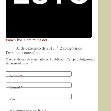
Para Vítor. Com muita dor
31 de dezembro de 2015
2 comentários
Deixe um comentário
O seu endereço de e-mail não será publicado.
Campos obrigatórios
são marcados com
*
Nome
*
E-mail
*
Site
Adicionar comentário
*