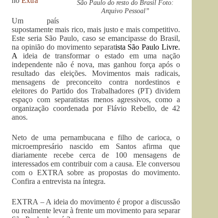
no
Extra
São Paulo do resto do Brasil Foto:
Arquivo Pessoal”
Um país
supostamente mais rico, mais justo e mais competitivo.
Este seria São Paulo, caso se emancipasse do Brasil,
na opinião do movimento separat
ista
São Paulo Livre
.
A
ideia de transformar o estado em uma nação
independente não é nova, mas ganhou força após o
resultado das eleições. Movimentos mais radicais,
mensagens de preconceito contra nordestinos e
eleitores do Partido dos Trabalhadores (PT) dividem
espaço com separatistas menos agressivos, como a
organização coordenada por Flávio Rebello, de 42
anos.
Neto de uma pernambucana e filho de carioca, o
microempresário nascido em Santos afirma que
diariamente recebe cerca de 100 mensagens de
interessados em contribuir com a causa. Ele conversou
com o EXTRA sobre as propostas do movimento.
Confira a entrevista na íntegra.
EXTRA – A ideia do movimento é propor a discussão
ou realmente levar à frente um movimento para separar