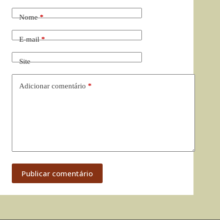
Nome
*
E-mail
*
Site
Adicionar comentário
*
Publicar comentário