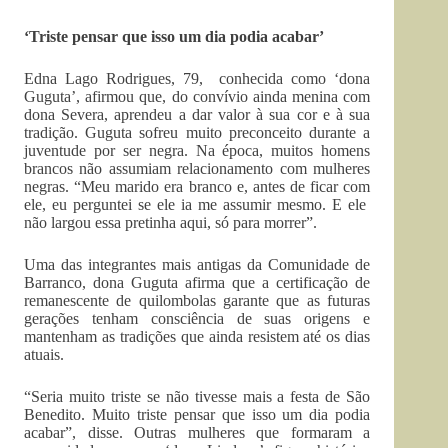
‘Triste pensar que isso um dia podia acabar’
Edna Lago Rodrigues, 79, conhecida como ‘dona
Guguta’, afirmou que, do convívio ainda menina com
dona Severa, aprendeu a dar valor à sua cor e à sua
tradição. Guguta sofreu muito preconceito durante a
juventude por ser negra. Na época, muitos homens
brancos não assumiam relacionamento com mulheres
negras. “Meu marido era branco e, antes de ficar com
ele, eu perguntei se ele ia me assumir mesmo. E ele
não largou essa pretinha aqui, só para morrer”.
Uma das integrantes mais antigas da Comunidade de
Barranco, dona Guguta afirma que a certificação de
remanescente de quilombolas garante que as futuras
gerações tenham consciência de suas origens e
mantenham as tradições que ainda resistem até os dias
atuais.
“Seria muito triste se não tivesse mais a festa de São
Benedito. Muito triste pensar que isso um dia podia
acabar”, disse. Outras mulheres que formaram a