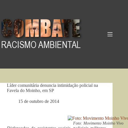
Pular
para
o
conteúdo
Líder comunitária denuncia intimidação policial na
Favela do Moinho, em SP
15 de outubro de 2014
Foto: Movimento Moinho Vivo