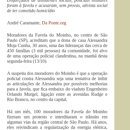
Disfarçados de assistentes sociais, policiais militares
foram à favela e acusaram, sem provas, ativista social
de ter cometido homicídio
André Caramante,
Da Ponte.org
Moradores da Favela do Moinho, no centro de São
Paulo (SP), acreditam que a dona de casa Alessandra
Moja Cunha, 30 anos, uma das lideranças das cerca de
450 famílias (3 mil pessoas) da comunidade, foi alvo
de uma operação policial clandestina, na manhã desta
segunda-feira (13/10).
A suspeita dos moradores do Moinho é que a operação
policial contra Alessandra seja uma tentativa de inibir
as articulações de Alessandra por possíveis melhorias
para a favela, que fica embaixo do viaduto Engenheiro
Orlando Murgel, ligação entre as avenidas Rudge e
Rio Branco, no centro da capital.
Há um mês, 100 moradores da Favela do Moinho
fizeram um protesto e interditaram o trânsito em
algumas vias da região central de São Paulo. Há anos,
eles reivindicam a regularização da energia elétrica,