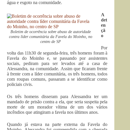
água e esgoto na comunidade.
A
det
en
çã
Boletim de ocorrência sobre abuso de autoridade
o
contra líder comunitária da Favela do Moinho, no
centro de SP
Por
volta das 11h30 de segunda-feira, três homens foram à
Favela do Moinho e, se passando por assistentes
sociais, pediram para ser levados até a casa de
Alessandra, na comunidade. Assim que ficaram frente
à frente com a líder comunitária, os três homens, todos
com roupas comuns, passaram a se identificar como
policiais civis.
Os três homens disseram para Alessandra ter um
mandado de prisão contra a ela, que seria suspeita pela
morte de um morador vítima de um dos vários
incêndios que atingiram a favela nos últimos anos.
Quando já estava na parte externa da Favela do
Moinho, Alessandra foi surpreendida com a chegada