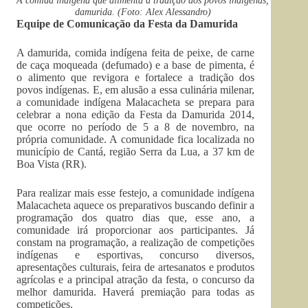
A comida indígena que alimenta a tradição dos povos indígenas,
damurida. (Foto: Alex Alessandro)
Equipe de Comunicação da Festa da Damurida
A damurida, comida indígena feita de peixe, de carne
de caça moqueada (defumado) e a base de pimenta, é
o alimento que revigora e fortalece a tradição dos
povos indígenas. E, em alusão a essa culinária milenar,
a comunidade indígena Malacacheta se prepara para
celebrar a nona edição da Festa da Damurida 2014,
que ocorre no período de 5 a 8 de novembro, na
própria comunidade. A comunidade fica localizada no
município de Cantá, região Serra da Lua, a 37 km de
Boa Vista (RR).
Para realizar mais esse festejo, a comunidade indígena
Malacacheta aquece os preparativos buscando definir a
programação dos quatro dias que, esse ano, a
comunidade irá proporcionar aos participantes. Já
constam na programação, a realização de competições
indígenas e esportivas, concurso diversos,
apresentações culturais, feira de artesanatos e produtos
agrícolas e a principal atração da festa, o concurso da
melhor damurida. Haverá premiação para todas as
competições.