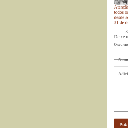
Atenção
todos o
desde se
31 de d
3
Deixe 
O seu en
Nom
Adici
Pub