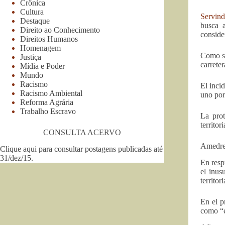
Crônica
Cultura
Servind
Destaque
busca a
Direito ao Conhecimento
consider
Direitos Humanos
Homenagem
Como se
Justiça
carrete
Mídia e Poder
Mundo
Racismo
El inci
Racismo Ambiental
uno por
Reforma Agrária
Trabalho Escravo
La prot
territo
CONSULTA ACERVO
Amedre
Clique aqui para consultar postagens publicadas até
31/dez/15
.
En resp
el inus
territor
En el p
como “e