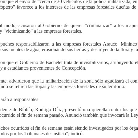
on que el envío de “cerca de 30 vehículos de la policía militarizada, e
cóptero” favorece a los intereses de las empresas forestales dueñas 
l modo, acusaron al Gobierno de querer “criminalizar” a los mapu
y “victimizando” a las empresas forestales.
uches responsabilizaron a las empresas forestales Arauco, Mininco 
 sus fuentes de agua, erosionando sus tierras y destruyendo la flora y f
on que el Gobierno de Bachelet trata de invisibilizarlos, atribuyendo e
y a estudiantes provenientes de Concepción.
nte, advirtieron que la militarización de la zona sólo agudizará el con
ndo se retiren las tropas y las empresas forestales de su territorio.
arán a responsables
ndente de Bíobío, Rodrigo Díaz, presentó una querella contra los que
 ocurrido el fin de semana pasado. Anunció también que invocará la Le
chos ocurridos el fin de semana están siendo investigados por los órga
ados por los Tribunales de Justicia”, indicó.