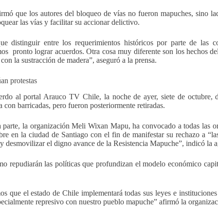
irmó que los autores del bloqueo de vías no fueron mapuches, sino 
quear las vías y facilitar su accionar delictivo.
e distinguir entre los requerimientos históricos por parte de las 
os pronto lograr acuerdos. Otra cosa muy diferente son los hechos del
 con la sustracción de madera”, aseguró a la prensa.
an protestas
rdo al portal Arauco TV Chile, la noche de ayer, siete de octubre, d
ra con barricadas, pero fueron posteriormente retiradas.
a parte, la organización Meli Wixan Mapu, ha convocado a todas las 
bre en la ciudad de Santiago con el fin de manifestar su rechazo a “las
 y desmovilizar el digno avance de la Resistencia Mapuche”, indicó la 
o repudiarán las políticas que profundizan el modelo económico capital
s que el estado de Chile implementará todas sus leyes e instituciones 
pecialmente represivo con nuestro pueblo mapuche” afirmó la organizac