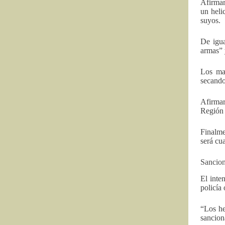
Afirmar
un heli
suyos.
De igua
armas” 
Los map
secando
Afirmar
Región 
Finalme
será cua
Sancion
El inte
policía
“Los he
sancion