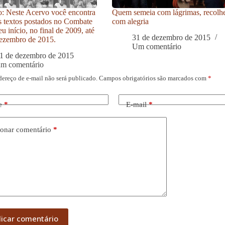
: Neste Acervo você encontra
Quem semeia com lágrimas, recolh
s textos postados no Combate
com alegria
u início, no final de 2009, até
31 de dezembro de 2015
ezembro de 2015.
Um comentário
1 de dezembro de 2015
um comentário
dereço de e-mail não será publicado.
Campos obrigatórios são marcados com
*
e
*
E-mail
*
onar comentário
*
licar comentário