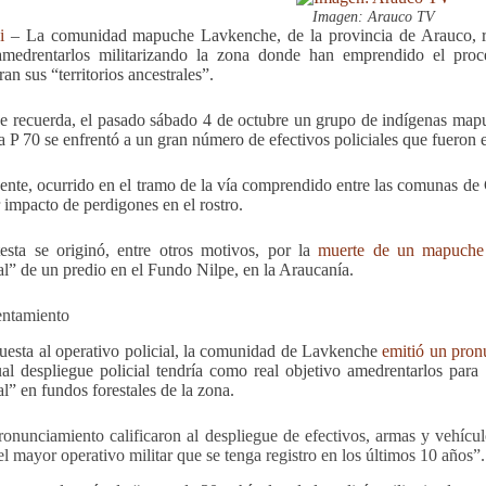
Imagen: Arauco TV
i
– La comunidad mapuche Lavkenche, de la provincia de Arauco, r
medrentarlos militarizando la zona donde han emprendido el proces
an sus “territorios ancestrales”.
 recuerda, el pasado sábado 4 de octubre un grupo de indígenas mapu
ra P 70 se enfrentó a un gran número de efectivos policiales que fueron 
dente, ocurrido en el tramo de la vía comprendido entre las comunas de 
 impacto de perdigones en el rostro.
esta se originó, entre otros motivos, por la
muerte de un mapuche
rial” de un predio en el Fundo Nilpe, en la Araucanía.
ntamiento
uesta al operativo policial, la comunidad de Lavkenche
emitió un pron
ual despliegue policial tendría como real objetivo amedrentarlos pa
ial” en fundos forestales de la zona.
ronunciamiento calificaron al despliegue de efectivos, armas y vehícul
l mayor operativo militar que se tenga registro en los últimos 10 años”.