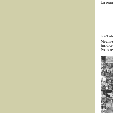
La reuni
POST
AN
Movimen
jurídico
Posts r