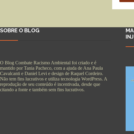
SOBRE O BLOG
MA
IN
O Blog Combate Racismo Ambiental foi criado e é
mantido por Tania Pacheco, com a ajuda de Ana Paula
Cavalcanti e Daniel Levi e design de Raquel Cordeiro.
Não tem fins lucrativos e utiliza tecnologia WordPress. A
reprodução de seu conteúdo é incentivada, desde que
citando a fonte e também sem fins lucrativos.
Copyright © 2026 - WordPress Theme by
CreativeThemes