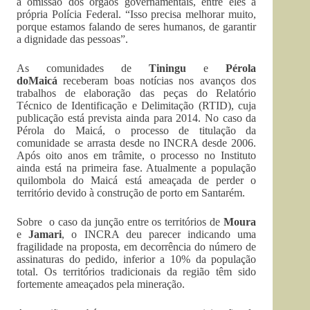
a omissão dos órgãos governamentais, entre eles a
própria Polícia Federal. “Isso precisa melhorar muito,
porque estamos falando de seres humanos, de garantir
a dignidade das pessoas”.
As comunidades de
Tiningu
e
Pérola
doMaicá
receberam boas notícias nos avanços dos
trabalhos de elaboração das peças do Relatório
Técnico de Identificação e Delimitação (RTID), cuja
publicação está prevista ainda para 2014. No caso da
Pérola do Maicá, o processo de titulação da
comunidade se arrasta desde no INCRA desde 2006.
Após oito anos em trâmite, o processo no Instituto
ainda está na primeira fase. Atualmente a população
quilombola do Maicá está ameaçada de perder o
território devido à construção de porto em Santarém.
Sobre o caso da junção entre os territórios de
Moura
e
Jamari
, o INCRA deu parecer indicando uma
fragilidade na proposta, em decorrência do número de
assinaturas do pedido, inferior a 10% da população
total. Os territórios tradicionais da região têm sido
fortemente ameaçados pela mineração.