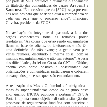
por parte da SPU prejudica diretamente o andamento
da titulação das comunidades de várzea
Arapemã
e
Saracura
. “É necessário que ela [SPU] esteja presente
nas reuniões para que se defina qual a competência de
cada um para que o processo ande”, Franciney
Oliveira, presidente da FOQS.
Na avaliação do integrante da pastoral, a falta dos
órgãos competentes torna as reuniões pouco
resolutivas: “As coisas que estão sendo encaminhadas
ficam na base de ofícios, de telefonemas e não têm
uma definição. Se não avançar, a gente vem para
várias reuniões, discutindo a mesma coisa, com os
mesmos encaminhamentos e não tem retorno”. Apesar
das dificuldades, Josielson Costa, da CPT de Óbidos,
aponta com ponto positivo a possibilidade das
organizações e comunidades participarem e cobrarem
o avanço dos processos que estão em andamento.
A realização das Mesas Quilombolas é obrigatória a
todas às superintendências desde 24 de julho deste
ano, quando INCRA publicou a portaria nº 397. A
Portaria aponta como objetivo discutir a situação dos
processos de regularização fundiária com parceiros e