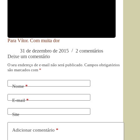
Para Vítor. Com muita dor
31 de dezembro de 2015
2 comentários
Deixe um comentário
O seu endereço de e-mail não será publicado.
Campos obrigatórios
são marcados com
*
Nome
*
E-mail
*
Site
Adicionar comentário
*