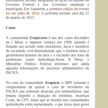
movimentos sociais, integrando as ações no âmbito do
Governo Federal e dos Governos estaduais e
municipais. Em Santarém, a
primeira edição do evento
foi em julho de 2014
. A próxima reunião será dia 27
de janeiro de 2015.
Casos
A comunidade
Erepecuru
é um dos casos discutidos
na I Mesa: o impasse começa em 1998, quando é
firmado um acordo entre moradores, Incra e membros
da sociedade civil determinando que o Instituto faria o
georreferenciamento da área e a exclusão dos lotes de
produtores rurais individuais.Nesta II Mesa, o
Ministério Público Federal informou que ainda
aguarda informações do processo administrativo do
INCRA.
No caso da comunidade
Arapucu
, o MPF assumiu o
compromisso de apurar o caso de servidores do
INCRA que sofreram desacato por latifundiários, que
tentam impedir a titulação do território. Josielson
Costa, da CPT, relata que as tensões nas comunidades
quilombolas estão aumentando, o que torna mais grave