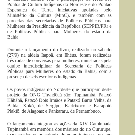
Pontos de Cultura Indígenas do Nordeste e do Pontão
Esperança da Terra, iniciativas apoiadas pelo
Ministério da Cultura (MinC), e também com as
parcerias das secretarias de Políticas Públicas para
Mulheres da Presidência da República (SEPPIR/PR) e
de Políticas Públicas para Mulheres do estado da
Bahia.
Durante o lançamento do livro, realizado no sábado
(27/9) na aldeia Itapoã, em Ilhéus, foram realizadas
três rodas de conversas para mulheres, ministradas pela
equipe interdisciplinar da Secretaria de Políticas
Públicas para Mulheres do estado da Bahia, com a
presença de seis escritoras indígenas.
Os povos indígenas do Nordeste que participam deste
projeto da ONG Thyndêuá são: Tupinambá, Pataxó
Hãhãhã, Pataxó Dois Irmãos e Pataxó Barra Velha, da
Bahia; Xokó, de Sergipe; Karirixocó e Karapotó
Plakiô, de Alagoas; e Pankararu, de Pernambuco.
O lançamento integrou as ações da XIV Caminhada
Tupinambá em memória dos mártires do rio Cururupe,
massacrados pelos colonizadores portugueses, no ano