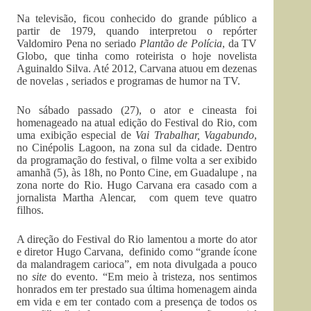
Na televisão, ficou conhecido do grande público a
partir de 1979, quando interpretou o repórter
Valdomiro Pena no seriado
Plantão de Polícia
, da TV
Globo, que tinha como roteirista o hoje novelista
Aguinaldo Silva. Até 2012, Carvana atuou em dezenas
de novelas , seriados e programas de humor na TV.
No sábado passado (27), o ator e cineasta foi
homenageado na atual edição do Festival do Rio, com
uma exibição especial de
Vai Trabalhar, Vagabundo
,
no Cinépolis Lagoon, na zona sul da cidade. Dentro
da programação do festival, o filme volta a ser exibido
amanhã (5), às 18h, no Ponto Cine, em Guadalupe , na
zona norte do Rio. Hugo Carvana era casado com a
jornalista Martha Alencar, com quem teve quatro
filhos.
A direção do Festival do Rio lamentou a morte do ator
e diretor Hugo Carvana, definido como “grande ícone
da malandragem carioca”, em nota divulgada a pouco
no
site
do evento. “Em meio à tristeza, nos sentimos
honrados em ter prestado sua última homenagem ainda
em vida e em ter contado com a presença de todos os