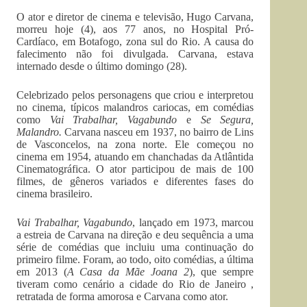
O ator e diretor de cinema e televisão, Hugo Carvana,
morreu hoje (4), aos 77 anos, no Hospital Pró-
Cardíaco, em Botafogo, zona sul do Rio. A causa do
falecimento não foi divulgada. Carvana, estava
internado desde o último domingo (28).
Celebrizado pelos personagens que criou e interpretou
no cinema, típicos malandros cariocas, em comédias
como
Vai Trabalhar, Vagabundo
e
Se Segura,
Malandro.
Carvana nasceu em 1937, no bairro de Lins
de Vasconcelos, na zona norte. Ele começou no
cinema em 1954, atuando em chanchadas da Atlântida
Cinematográfica. O ator participou de mais de 100
filmes, de gêneros variados e diferentes fases do
cinema brasileiro.
Vai Trabalhar, Vagabundo
, lançado em 1973, marcou
a estreia de Carvana na direção e deu sequência a uma
série de comédias que incluiu uma continuação do
primeiro filme. Foram, ao todo, oito comédias, a última
em 2013 (
A Casa da Mãe Joana 2
), que sempre
tiveram como cenário a cidade do Rio de Janeiro ,
retratada de forma amorosa e Carvana como ator.