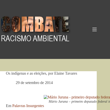
Pular
para
o
conteúdo
Os indígenas e as eleições, por Elaine Tavares
29 de setembro de 2014
Mário Juruna – primeiro deputado federal 
Em
Palavras Insurgentes