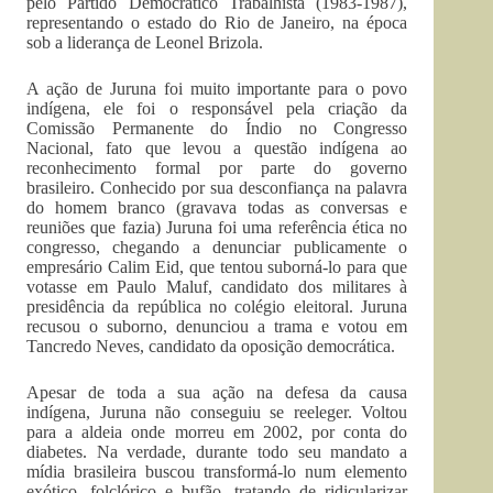
pelo Partido Democrático Trabalhista (1983-1987),
representando o estado do Rio de Janeiro, na época
sob a liderança de Leonel Brizola.
A ação de Juruna foi muito importante para o povo
indígena, ele foi o responsável pela criação da
Comissão Permanente do Índio no Congresso
Nacional, fato que levou a questão indígena ao
reconhecimento formal por parte do governo
brasileiro. Conhecido por sua desconfiança na palavra
do homem branco (gravava todas as conversas e
reuniões que fazia) Juruna foi uma referência ética no
congresso, chegando a denunciar publicamente o
empresário Calim Eid, que tentou suborná-lo para que
votasse em Paulo Maluf, candidato dos militares à
presidência da república no colégio eleitoral. Juruna
recusou o suborno, denunciou a trama e votou em
Tancredo Neves, candidato da oposição democrática.
Apesar de toda a sua ação na defesa da causa
indígena, Juruna não conseguiu se reeleger. Voltou
para a aldeia onde morreu em 2002, por conta do
diabetes. Na verdade, durante todo seu mandato a
mídia brasileira buscou transformá-lo num elemento
exótico, folclórico e bufão, tratando de ridicularizar