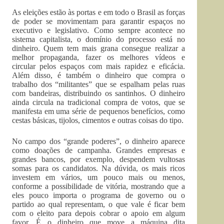
As eleições estão às portas e em todo o Brasil as forças
de poder se movimentam para garantir espaços no
executivo e legislativo. Como sempre acontece no
sistema capitalista, o domínio do processo está no
dinheiro. Quem tem mais grana consegue realizar a
melhor propaganda, fazer os melhores vídeos e
circular pelos espaços com mais rapidez e eficácia.
Além disso, é também o dinheiro que compra o
trabalho dos “militantes” que se espalham pelas ruas
com bandeiras, distribuindo os santinhos. O dinheiro
ainda circula na tradicional compra de votos, que se
manifesta em uma série de pequenos benefícios, como
cestas básicas, tijolos, cimentos e outras coisas do tipo.
No campo dos “grande poderes”, o dinheiro aparece
como doações de campanha. Grandes empresas e
grandes bancos, por exemplo, despendem vultosas
somas para os candidatos. Na dúvida, os mais ricos
investem em vários, um pouco mais ou menos,
conforme a possibilidade de vitória, mostrando que a
eles pouco importa o programa de governo ou o
partido ao qual representam, o que vale é ficar bem
com o eleito para depois cobrar o apoio em algum
favor. É o dinheiro que move a máquina dita