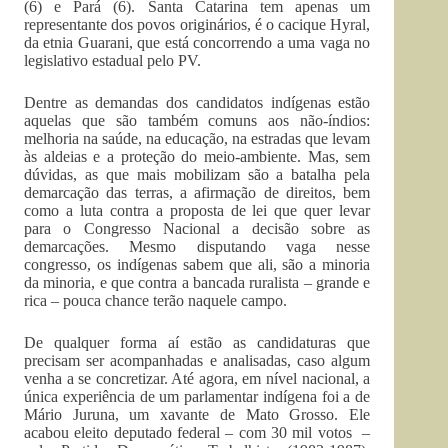
(6) e Pará (6). Santa Catarina tem apenas um
representante dos povos originários, é o cacique Hyral,
da etnia Guarani, que está concorrendo a uma vaga no
legislativo estadual pelo PV.
Dentre as demandas dos candidatos indígenas estão
aquelas que são também comuns aos não-índios:
melhoria na saúde, na educação, na estradas que levam
às aldeias e a proteção do meio-ambiente. Mas, sem
dúvidas, as que mais mobilizam são a batalha pela
demarcação das terras, a afirmação de direitos, bem
como a luta contra a proposta de lei que quer levar
para o Congresso Nacional a decisão sobre as
demarcações. Mesmo disputando vaga nesse
congresso, os indígenas sabem que ali, são a minoria
da minoria, e que contra a bancada ruralista – grande e
rica – pouca chance terão naquele campo.
De qualquer forma aí estão as candidaturas que
precisam ser acompanhadas e analisadas, caso algum
venha a se concretizar. Até agora, em nível nacional, a
única experiência de um parlamentar indígena foi a de
Mário Juruna, um xavante de Mato Grosso. Ele
acabou eleito deputado federal – com 30 mil votos –