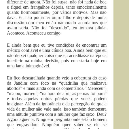
diferente de agora. Não foi sussa, não foi nada de boa
e fiquei em frangalhos depois, tanto emocionalmente
quanto hormonalmente, por vários motivos. Mas não
dava. Eu não podia ter outro filho e depois de muita
discussão com meu então namorado acordamos que
assim seria. Não foi “descuido”, eu tomava pílula.
Acontece. Aconteceu comigo.
E ainda bem que eu tive condições de encontrar um
médico confiável e uma clínica boa. Ainda bem que eu
não deixei qualquer coisa que eu acreditasse na época
interferir na minha decisão, pois eu estaria hoje em
uma lama inimaginável.
Eu fico descaralhada quando vejo a cobertura do caso
da Jandira com foco na “quadrilha que realizava
abortos” e mais ainda com os comentários. “Mereceu”,
“matou, morreu”, “na hora de abrir as pernas foi bom”
e todas aquelas outras pérolas que vocês podem
imaginar. Além da ignorância e da percepção de que a
vida da mulher não vale nada, isso também demonstra
uma atitude punitiva com a mulher que faz sexo. Deu?
Agora aguenta. Ninguém pergunta onde está o homem
que engravidou. Ninguém quer saber se ele se