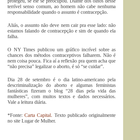
protegeu, se ele se preocupou. Diante dos olhos desse
terrível senso comum, ao homem não cabe nenhuma
responsabilidade quando o assunto é contracepção.
Aliás, o assunto não deve nem cair pra esse lado: não
estamos falando de contracepção e sim de quando ela
falha.
O NY Times publicou um gráfico incrível sobre as
chances dos métodos contraceptivos falharem. Não é
nem coisa pouca. Fica aí a reflexão pra quem acha que
“não precisa” legalizar o aborto, é só “se cuidar”.
Dia 28 de setembro é o dia latino-americano pela
descriminalização do aborto e algumas feministas
fantásticas fizeram o blog “28 dias pela vida das
mulheres”, com muitos textos e dados necessários.
Vale a leitura diária.
*Fonte:
Carta Capital.
Texto publicado originalmente
no site Lugar de Mulher.