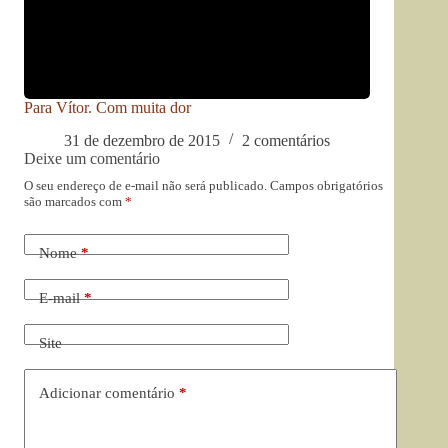
Para Vítor. Com muita dor
31 de dezembro de 2015
2 comentários
Deixe um comentário
O seu endereço de e-mail não será publicado.
Campos obrigatórios
são marcados com
*
Nome
*
E-mail
*
Site
Adicionar comentário
*