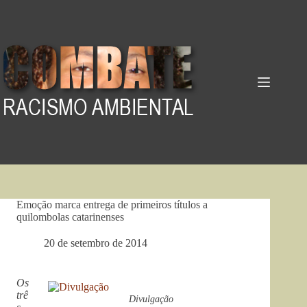
Pular
para
o
conteúdo
Emoção marca entrega de primeiros títulos a
quilombolas catarinenses
20 de setembro de 2014
Os
trê
Divulgação