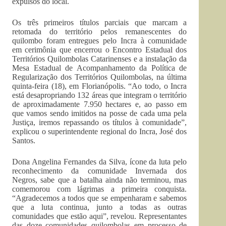
expulsos do local.
Os três primeiros títulos parciais que marcam a
retomada do território pelos remanescentes do
quilombo foram entregues pelo Incra à comunidade
em cerimônia que encerrou o Encontro Estadual dos
Territórios Quilombolas Catarinenses e a instalação da
Mesa Estadual de Acompanhamento da Política de
Regularização dos Territórios Quilombolas, na última
quinta-feira (18), em Florianópolis. “Ao todo, o Incra
está desapropriando 132 áreas que integram o território
de aproximadamente 7.950 hectares e, ao passo em
que vamos sendo imitidos na posse de cada uma pela
Justiça, iremos repassando os títulos à comunidade”,
explicou o superintendente regional do Incra, José dos
Santos.
Dona Angelina Fernandes da Silva, ícone da luta pelo
reconhecimento da comunidade Invernada dos
Negros, sabe que a batalha ainda não terminou, mas
comemorou com lágrimas a primeira conquista.
“Agradecemos a todos que se empenharam e sabemos
que a luta continua, junto a todas as outras
comunidades que estão aqui”, revelou. Representantes
das doze comunidades quilombolas em processo de