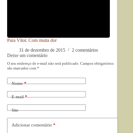
Para Vítor. Com muita dor
31 de dezembro de 2015
2 comentários
Deixe um comentário
O seu endereço de e-mail não será publicado.
Campos obrigatórios
são marcados com
*
Nome
*
E-mail
*
Site
Adicionar comentário
*