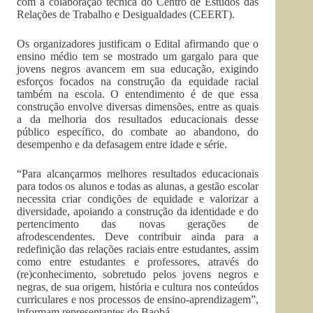
com a colaboração técnica do Centro de Estudos das
Relações de Trabalho e Desigualdades (CEERT).
Os organizadores justificam o Edital afirmando que o
ensino médio tem se mostrado um gargalo para que
jovens negros avancem em sua educação, exigindo
esforços focados na construção da equidade racial
também na escola. O entendimento é de que essa
construção envolve diversas dimensões, entre as quais
a da melhoria dos resultados educacionais desse
público específico, do combate ao abandono, do
desempenho e da defasagem entre idade e série.
“Para alcançarmos melhores resultados educacionais
para todos os alunos e todas as alunas, a gestão escolar
necessita criar condições de equidade e valorizar a
diversidade, apoiando a construção da identidade e do
pertencimento das novas gerações de
afrodescendentes. Deve contribuir ainda para a
redefinição das relações raciais entre estudantes, assim
como entre estudantes e professores, através do
(re)conhecimento, sobretudo pelos jovens negros e
negras, de sua origem, história e cultura nos conteúdos
curriculares e nos processos de ensino-aprendizagem”,
informam representantes do Baobá.