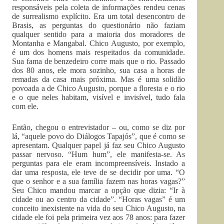
responsáveis pela coleta de informações rendeu cenas
de surrealismo explícito. Era um total desencontro de
Brasis, as perguntas do questionário não faziam
qualquer sentido para a maioria dos moradores de
Montanha e Mangabal. Chico Augusto, por exemplo,
é um dos homens mais respeitados da comunidade.
Sua fama de benzedeiro corre mais que o rio. Passado
dos 80 anos, ele mora sozinho, sua casa a horas de
remadas da casa mais próxima. Mas é uma solidão
povoada a de Chico Augusto, porque a floresta e o rio
e o que neles habitam, visível e invisível, tudo fala
com ele.
Então, chegou o entrevistador – ou, como se diz por
lá, “aquele povo do Diálogos Tapajós”, que é como se
apresentam. Qualquer papel já faz seu Chico Augusto
passar nervoso. “Hum hum”, ele manifesta-se. As
perguntas para ele eram incompreensíveis. Instado a
dar uma resposta, ele teve de se decidir por uma. “O
que o senhor e a sua família fazem nas horas vagas?”
Seu Chico mandou marcar a opção que dizia: “Ir à
cidade ou ao centro da cidade”. “Horas vagas” é um
conceito inexistente na vida do seu Chico Augusto, na
cidade ele foi pela primeira vez aos 78 anos: para fazer