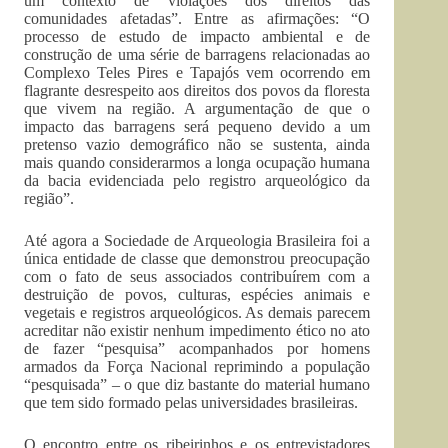
um contexto de violações dos direitos das
comunidades afetadas”. Entre as afirmações: “O
processo de estudo de impacto ambiental e de
construção de uma série de barragens relacionadas ao
Complexo Teles Pires e Tapajós vem ocorrendo em
flagrante desrespeito aos direitos dos povos da floresta
que vivem na região. A argumentação de que o
impacto das barragens será pequeno devido a um
pretenso vazio demográfico não se sustenta, ainda
mais quando considerarmos a longa ocupação humana
da bacia evidenciada pelo registro arqueológico da
região”.
Até agora a Sociedade de Arqueologia Brasileira foi a
única entidade de classe que demonstrou preocupação
com o fato de seus associados contribuírem com a
destruição de povos, culturas, espécies animais e
vegetais e registros arqueológicos. As demais parecem
acreditar não existir nenhum impedimento ético no ato
de fazer “pesquisa” acompanhados por homens
armados da Força Nacional reprimindo a população
“pesquisada” – o que diz bastante do material humano
que tem sido formado pelas universidades brasileiras.
O encontro entre os ribeirinhos e os entrevistadores