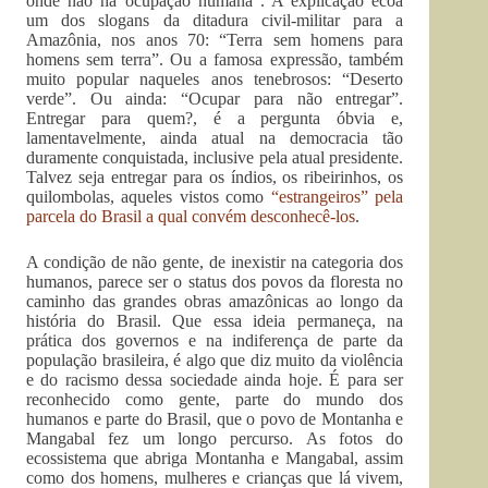
onde não há ocupação humana”. A explicação ecoa
um dos slogans da ditadura civil-militar para a
Amazônia, nos anos 70: “Terra sem homens para
homens sem terra”. Ou a famosa expressão, também
muito popular naqueles anos tenebrosos: “Deserto
verde”. Ou ainda: “Ocupar para não entregar”.
Entregar para quem?, é a pergunta óbvia e,
lamentavelmente, ainda atual na democracia tão
duramente conquistada, inclusive pela atual presidente.
Talvez seja entregar para os índios, os ribeirinhos, os
quilombolas, aqueles vistos como
“estrangeiros” pela
parcela do Brasil a qual convém desconhecê-los
.
A condição de não gente, de inexistir na categoria dos
humanos, parece ser o status dos povos da floresta no
caminho das grandes obras amazônicas ao longo da
história do Brasil. Que essa ideia permaneça, na
prática dos governos e na indiferença de parte da
população brasileira, é algo que diz muito da violência
e do racismo dessa sociedade ainda hoje. É para ser
reconhecido como gente, parte do mundo dos
humanos e parte do Brasil, que o povo de Montanha e
Mangabal fez um longo percurso. As fotos do
ecossistema que abriga Montanha e Mangabal, assim
como dos homens, mulheres e crianças que lá vivem,