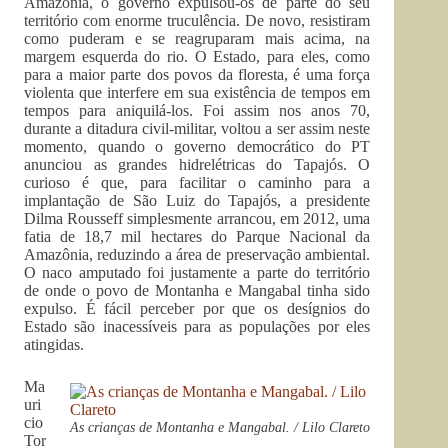
Amazônia, o governo expulsou-os de parte do seu
território com enorme truculência. De novo, resistiram
como puderam e se reagruparam mais acima, na
margem esquerda do rio. O Estado, para eles, como
para a maior parte dos povos da floresta, é uma força
violenta que interfere em sua existência de tempos em
tempos para aniquilá-los. Foi assim nos anos 70,
durante a ditadura civil-militar, voltou a ser assim neste
momento, quando o governo democrático do PT
anunciou as grandes hidrelétricas do Tapajós. O
curioso é que, para facilitar o caminho para a
implantação de São Luiz do Tapajós, a presidente
Dilma Rousseff simplesmente arrancou, em 2012, uma
fatia de 18,7 mil hectares do Parque Nacional da
Amazônia, reduzindo a área de preservação ambiental.
O naco amputado foi justamente a parte do território
de onde o povo de Montanha e Mangabal tinha sido
expulso. É fácil perceber por que os desígnios do
Estado são inacessíveis para as populações por eles
atingidas.
Ma
uri
cio
As crianças de Montanha e Mangabal. / Lilo Clareto
Tor