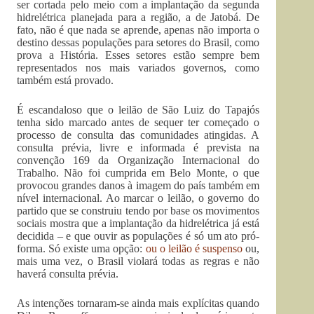
ser cortada pelo meio com a implantação da segunda
hidrelétrica planejada para a região, a de Jatobá. De
fato, não é que nada se aprende, apenas não importa o
destino dessas populações para setores do Brasil, como
prova a História. Esses setores estão sempre bem
representados nos mais variados governos, como
também está provado.
É escandaloso que o leilão de São Luiz do Tapajós
tenha sido marcado antes de sequer ter começado o
processo de consulta das comunidades atingidas. A
consulta prévia, livre e informada é prevista na
convenção 169 da Organização Internacional do
Trabalho. Não foi cumprida em Belo Monte, o que
provocou grandes danos à imagem do país também em
nível internacional. Ao marcar o leilão, o governo do
partido que se construiu tendo por base os movimentos
sociais mostra que a implantação da hidrelétrica já está
decidida – e que ouvir as populações é só um ato pró-
forma. Só existe uma opção:
ou o leilão é suspenso
ou,
mais uma vez, o Brasil violará todas as regras e não
haverá consulta prévia.
As intenções tornaram-se ainda mais explícitas quando