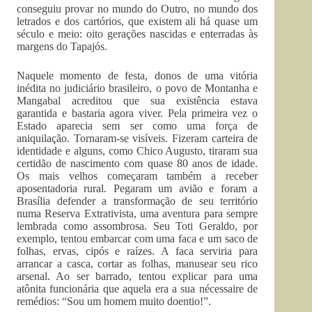
conseguiu provar no mundo do Outro, no mundo dos
letrados e dos cartórios, que existem ali há quase um
século e meio: oito gerações nascidas e enterradas às
margens do Tapajós.
Naquele momento de festa, donos de uma vitória
inédita no judiciário brasileiro, o povo de Montanha e
Mangabal acreditou que sua existência estava
garantida e bastaria agora viver. Pela primeira vez o
Estado aparecia sem ser como uma força de
aniquilação. Tornaram-se visíveis. Fizeram carteira de
identidade e alguns, como Chico Augusto, tiraram sua
certidão de nascimento com quase 80 anos de idade.
Os mais velhos começaram também a receber
aposentadoria rural. Pegaram um avião e foram a
Brasília defender a transformação de seu território
numa Reserva Extrativista, uma aventura para sempre
lembrada como assombrosa. Seu Toti Geraldo, por
exemplo, tentou embarcar com uma faca e um saco de
folhas, ervas, cipós e raízes. A faca serviria para
arrancar a casca, cortar as folhas, manusear seu rico
arsenal. Ao ser barrado, tentou explicar para uma
atônita funcionária que aquela era a sua nécessaire de
remédios: “Sou um homem muito doentio!”.