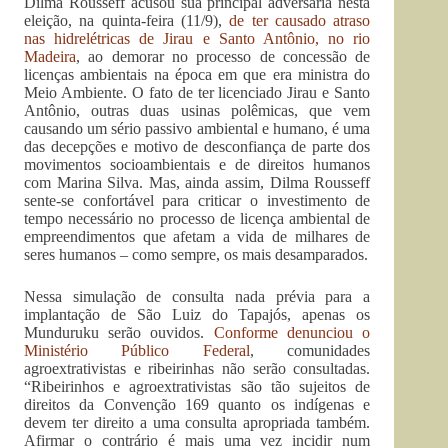
Dilma Rousseff acusou sua principal adversária nesta
eleição, na quinta-feira (11/9),
de ter causado atraso
nas hidrelétricas de Jirau e Santo Antônio, no rio
Madeira
, ao demorar no processo de concessão de
licenças ambientais na época em que era ministra do
Meio Ambiente. O fato de ter licenciado Jirau e Santo
Antônio, outras duas usinas polêmicas, que vem
causando um sério passivo ambiental e humano, é uma
das decepções e motivo de desconfiança de parte dos
movimentos socioambientais e de direitos humanos
com Marina Silva. Mas, ainda assim, Dilma Rousseff
sente-se confortável para criticar o investimento de
tempo necessário no processo de licença ambiental de
empreendimentos que afetam a vida de milhares de
seres humanos – como sempre, os mais desamparados.
Nessa simulação de consulta nada prévia para a
implantação de São Luiz do Tapajós, apenas os
Munduruku serão ouvidos.
Conforme denunciou o
Ministério Público Federal
, comunidades
agroextrativistas e ribeirinhas não serão consultadas.
“Ribeirinhos e agroextrativistas são tão sujeitos de
direitos da Convenção 169 quanto os indígenas e
devem ter direito a uma consulta apropriada também.
Afirmar o contrário é mais uma vez incidir num