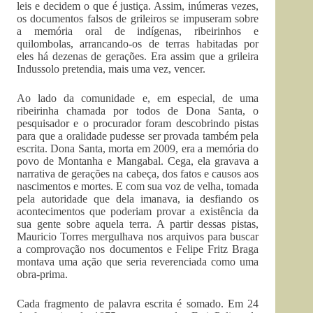
leis e decidem o que é justiça. Assim, inúmeras vezes,
os documentos falsos de grileiros se impuseram sobre
a memória oral de indígenas, ribeirinhos e
quilombolas, arrancando-os de terras habitadas por
eles há dezenas de gerações. Era assim que a grileira
Indussolo pretendia, mais uma vez, vencer.
Ao lado da comunidade e, em especial, de uma
ribeirinha chamada por todos de Dona Santa, o
pesquisador e o procurador foram descobrindo pistas
para que a oralidade pudesse ser provada também pela
escrita. Dona Santa, morta em 2009, era a memória do
povo de Montanha e Mangabal. Cega, ela gravava a
narrativa de gerações na cabeça, dos fatos e causos aos
nascimentos e mortes. E com sua voz de velha, tomada
pela autoridade que dela imanava, ia desfiando os
acontecimentos que poderiam provar a existência da
sua gente sobre aquela terra. A partir dessas pistas,
Mauricio Torres mergulhava nos arquivos para buscar
a comprovação nos documentos e Felipe Fritz Braga
montava uma ação que seria reverenciada como uma
obra-prima.
Cada fragmento de palavra escrita é somado. Em 24