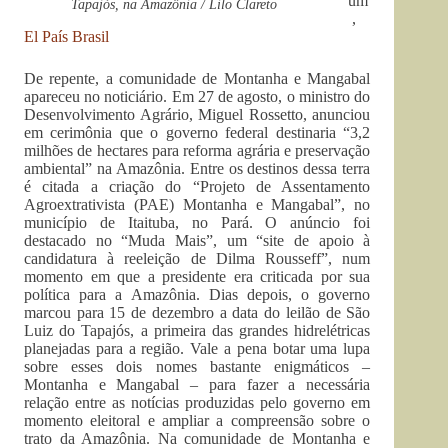
um
Tapajós, na Amazônia / Lilo Clareto
,
El País Brasil
De repente, a comunidade de Montanha e Mangabal
apareceu no noticiário. Em 27 de agosto, o ministro do
Desenvolvimento Agrário, Miguel Rossetto, anunciou
em cerimônia que o governo federal destinaria “3,2
milhões de hectares para reforma agrária e preservação
ambiental” na Amazônia. Entre os destinos dessa terra
é citada a criação do “Projeto de Assentamento
Agroextrativista (PAE) Montanha e Mangabal”, no
município de Itaituba, no Pará. O anúncio foi
destacado no “Muda Mais”, um “site de apoio à
candidatura à reeleição de Dilma Rousseff”, num
momento em que a presidente era criticada por sua
política para a Amazônia. Dias depois, o governo
marcou para 15 de dezembro a data do leilão de São
Luiz do Tapajós, a primeira das grandes hidrelétricas
planejadas para a região. Vale a pena botar uma lupa
sobre esses dois nomes bastante enigmáticos –
Montanha e Mangabal – para fazer a necessária
relação entre as notícias produzidas pelo governo em
momento eleitoral e ampliar a compreensão sobre o
trato da Amazônia. Na comunidade de Montanha e