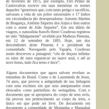
de fevereiro de 1875, por exemplo, Frei Pelino de
Castrovalvas escreve em suas memórias os nomes
daqueles “generosos que, com tanto perigo e sacrifício,
salvaram a vida de um pobre missionário e 17 índios
em circunstância tão desesperadoras: Antonio Martins
de Bragança, Antônio Siqueira dos Anjos e dois outros
com o nome de João Siqueira”. Em seu diário de
viagem, o naturalista francês Henri Coudreau registrou
ter sido “fidalgamente” recebido por Matheus Pimenta,
em 12 de setembro de 1895. Hoje, um dos
descendentes deste Pimenta é o presidente da
comunidade. Navegando pelo Tapajós, Coudreau
assim descreveu a paisagem: “céu de doçura infinita:
os raios de ouro erguem-se no suave azul, e até as
nove horas, tudo fica terno e doce”.
Alguns documentos que agora salvam revelam as
entranhas do Brasil. Como o de Lausminda de Jesus,
74 anos, que provou a antiguidade de sua linhagem
com uma escritura em que seus antepassados eram
elencados como patrimônio do seringalista. Com o
documento que se apropriava do corpo de seus avós,
ela provou seu pertencimento ao corpo da terra, o
único em que pode ser livre. De documento em
documento a comunidade de Montanha e Mangabal