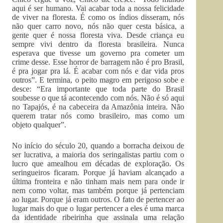
aqui é ser humano. Vai acabar toda a nossa felicidade
de viver na floresta. É como os índios disseram, nós
não quer carro novo, nós não quer cesta básica, a
gente quer é nossa floresta viva. Desde criança eu
sempre vivi dentro da floresta brasileira. Nunca
esperava que tivesse um governo pra cometer um
crime desse. Esse horror de barragem não é pro Brasil,
é pra jogar pra lá. É acabar com nós e dar vida pros
outros”. E termina, o peito magro em perigoso sobe e
desce: “Era importante que toda parte do Brasil
soubesse o que tá acontecendo com nós. Não é só aqui
no Tapajós, é na cabeceira da Amazônia inteira. Não
querem tratar nós como brasileiro, mas como um
objeto qualquer”.
No início do século 20, quando a borracha deixou de
ser lucrativa, a maioria dos seringalistas partiu com o
lucro que amealhou em décadas de exploração. Os
seringueiros ficaram. Porque já haviam alcançado a
última fronteira e não tinham mais nem para onde ir
nem como voltar, mas também porque já pertenciam
ao lugar. Porque já eram outros. O fato de pertencer ao
lugar mais do que o lugar pertencer a eles é uma marca
da identidade ribeirinha que assinala uma relação