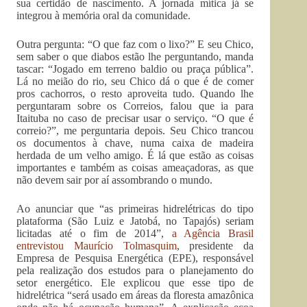
sua certidão de nascimento. A jornada mítica já se
integrou à memória oral da comunidade.
Outra pergunta: “O que faz com o lixo?” E seu Chico,
sem saber o que diabos estão lhe perguntando, manda
tascar: “Jogado em terreno baldio ou praça pública”.
Lá no meião do rio, seu Chico dá o que é de comer
pros cachorros, o resto aproveita tudo. Quando lhe
perguntaram sobre os Correios, falou que ia para
Itaituba no caso de precisar usar o serviço. “O que é
correio?”, me perguntaria depois. Seu Chico trancou
os documentos à chave, numa caixa de madeira
herdada de um velho amigo. É lá que estão as coisas
importantes e também as coisas ameaçadoras, as que
não devem sair por aí assombrando o mundo.
Ao anunciar que “as primeiras hidrelétricas do tipo
plataforma (São Luiz e Jatobá, no Tapajós) seriam
licitadas até o fim de 2014”,
a Agência Brasil
entrevistou Maurício Tolmasquim
, presidente da
Empresa de Pesquisa Energética (EPE), responsável
pela realização dos estudos para o planejamento do
setor energético. Ele explicou que esse tipo de
hidrelétrica “será usado em áreas da floresta amazônica