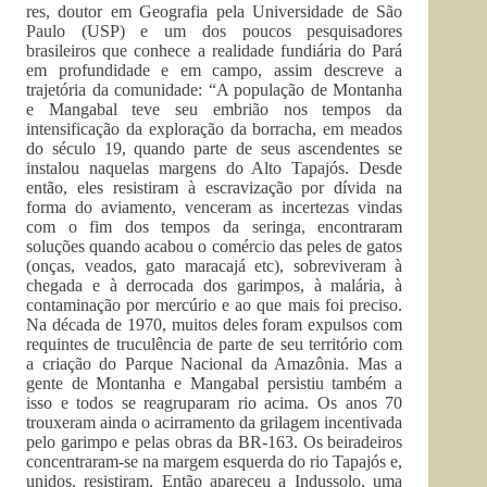
res, doutor em Geografia pela Universidade de São
Paulo (USP) e um dos poucos pesquisadores
brasileiros que conhece a realidade fundiária do Pará
em profundidade e em campo, assim descreve a
trajetória da comunidade: “A população de Montanha
e Mangabal teve seu embrião nos tempos da
intensificação da exploração da borracha, em meados
do século 19, quando parte de seus ascendentes se
instalou naquelas margens do Alto Tapajós. Desde
então, eles resistiram à escravização por dívida na
forma do aviamento, venceram as incertezas vindas
com o fim dos tempos da seringa, encontraram
soluções quando acabou o comércio das peles de gatos
(onças, veados, gato maracajá etc), sobreviveram à
chegada e à derrocada dos garimpos, à malária, à
contaminação por mercúrio e ao que mais foi preciso.
Na década de 1970, muitos deles foram expulsos com
requintes de truculência de parte de seu território com
a criação do Parque Nacional da Amazônia. Mas a
gente de Montanha e Mangabal persistiu também a
isso e todos se reagruparam rio acima. Os anos 70
trouxeram ainda o acirramento da grilagem incentivada
pelo garimpo e pelas obras da BR-163. Os beiradeiros
concentraram-se na margem esquerda do rio Tapajós e,
unidos, resistiram. Então apareceu a Indussolo, uma