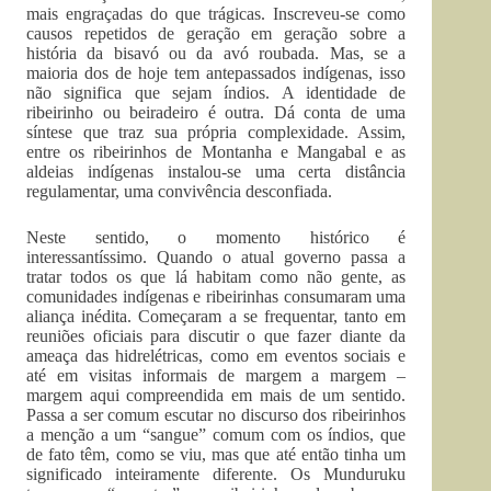
mais engraçadas do que trágicas. Inscreveu-se como
causos repetidos de geração em geração sobre a
história da bisavó ou da avó roubada. Mas, se a
maioria dos de hoje tem antepassados indígenas, isso
não significa que sejam índios. A identidade de
ribeirinho ou beiradeiro é outra. Dá conta de uma
síntese que traz sua própria complexidade. Assim,
entre os ribeirinhos de Montanha e Mangabal e as
aldeias indígenas instalou-se uma certa distância
regulamentar, uma convivência desconfiada.
Neste sentido, o momento histórico é
interessantíssimo. Quando o atual governo passa a
tratar todos os que lá habitam como não gente, as
comunidades indígenas e ribeirinhas consumaram uma
aliança inédita. Começaram a se frequentar, tanto em
reuniões oficiais para discutir o que fazer diante da
ameaça das hidrelétricas, como em eventos sociais e
até em visitas informais de margem a margem –
margem aqui compreendida em mais de um sentido.
Passa a ser comum escutar no discurso dos ribeirinhos
a menção a um “sangue” comum com os índios, que
de fato têm, como se viu, mas que até então tinha um
significado inteiramente diferente. Os Munduruku