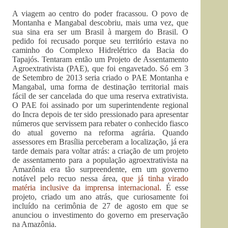
A viagem ao centro do poder fracassou. O povo de
Montanha e Mangabal descobriu, mais uma vez, que
sua sina era ser um Brasil à margem do Brasil. O
pedido foi recusado porque seu território estava no
caminho do Complexo Hidrelétrico da Bacia do
Tapajós. Tentaram então um Projeto de Assentamento
Agroextrativista (PAE), que foi engavetado. Só em 3
de Setembro de 2013 seria criado o PAE Montanha e
Mangabal, uma forma de destinação territorial mais
fácil de ser cancelada do que uma reserva extrativista.
O PAE foi assinado por um superintendente regional
do Incra depois de ter sido pressionado para apresentar
números que servissem para rebater o conhecido fiasco
do atual governo na reforma agrária. Quando
assessores em Brasília perceberam a localização, já era
tarde demais para voltar atrás: a criação de um projeto
de assentamento para a população agroextrativista na
Amazônia era tão surpreendente, em um governo
notável pelo recuo nessa área,
que já tinha virado
matéria inclusive da imprensa internacional.
É esse
projeto, criado um ano atrás, que curiosamente foi
incluído na cerimônia de 27 de agosto em que se
anunciou o investimento do governo em preservação
na Amazônia.