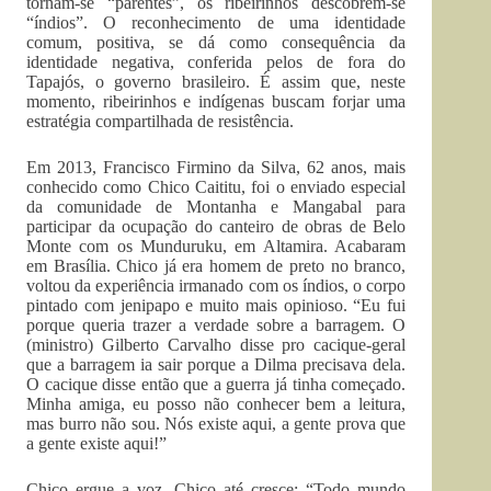
tornam-se “parentes”, os ribeirinhos descobrem-se
“índios”. O reconhecimento de uma identidade
comum, positiva, se dá como consequência da
identidade negativa, conferida pelos de fora do
Tapajós, o governo brasileiro. É assim que, neste
momento, ribeirinhos e indígenas buscam forjar uma
estratégia compartilhada de resistência.
Em 2013, Francisco Firmino da Silva, 62 anos, mais
conhecido como Chico Caititu, foi o enviado especial
da comunidade de Montanha e Mangabal para
participar da ocupação do canteiro de obras de Belo
Monte com os Munduruku, em Altamira. Acabaram
em Brasília. Chico já era homem de preto no branco,
voltou da experiência irmanado com os índios, o corpo
pintado com jenipapo e muito mais opinioso. “Eu fui
porque queria trazer a verdade sobre a barragem. O
(ministro) Gilberto Carvalho disse pro cacique-geral
que a barragem ia sair porque a Dilma precisava dela.
O cacique disse então que a guerra já tinha começado.
Minha amiga, eu posso não conhecer bem a leitura,
mas burro não sou. Nós existe aqui, a gente prova que
a gente existe aqui!”
Chico ergue a voz, Chico até cresce: “Todo mundo