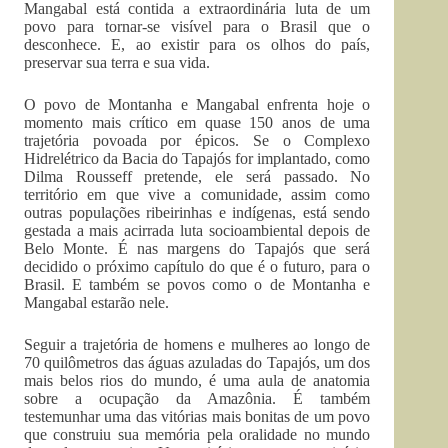
Mangabal está contida a extraordinária luta de um
povo para tornar-se visível para o Brasil que o
desconhece. E, ao existir para os olhos do país,
preservar sua terra e sua vida.
O povo de Montanha e Mangabal enfrenta hoje o
momento mais crítico em quase 150 anos de uma
trajetória povoada por épicos. Se o Complexo
Hidrelétrico da Bacia do Tapajós for implantado, como
Dilma Rousseff pretende, ele será passado. No
território em que vive a comunidade, assim como
outras populações ribeirinhas e indígenas, está sendo
gestada a mais acirrada luta socioambiental depois de
Belo Monte. É nas margens do Tapajós que será
decidido o próximo capítulo do que é o futuro, para o
Brasil. E também se povos como o de Montanha e
Mangabal estarão nele.
Seguir a trajetória de homens e mulheres ao longo de
70 quilômetros das águas azuladas do Tapajós, um dos
mais belos rios do mundo, é uma aula de anatomia
sobre a ocupação da Amazônia. É também
testemunhar uma das vitórias mais bonitas de um povo
que construiu sua memória pela oralidade no mundo