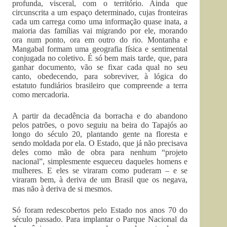
profunda, visceral, com o território. Ainda que
circunscrita a um espaço determinado, cujas fronteiras
cada um carrega como uma informação quase inata, a
maioria das famílias vai migrando por ele, morando
ora num ponto, ora em outro do rio. Montanha e
Mangabal formam uma geografia física e sentimental
conjugada no coletivo. É só bem mais tarde, que, para
ganhar documento, vão se fixar cada qual no seu
canto, obedecendo, para sobreviver, à lógica do
estatuto fundiários brasileiro que compreende a terra
como mercadoria.
A partir da decadência da borracha e do abandono
pelos patrões, o povo seguiu na beira do Tapajós ao
longo do século 20, plantando gente na floresta e
sendo moldada por ela. O Estado, que já não precisava
deles como mão de obra para nenhum “projeto
nacional”, simplesmente esqueceu daqueles homens e
mulheres. E eles se viraram como puderam – e se
viraram bem, à deriva de um Brasil que os negava,
mas não à deriva de si mesmos.
Só foram redescobertos pelo Estado nos anos 70 do
século passado. Para implantar o Parque Nacional da