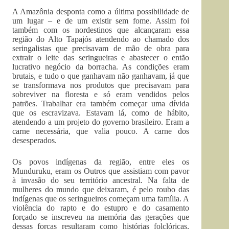
A Amazônia desponta como a última possibilidade de
um lugar – e de um existir sem fome. Assim foi
também com os nordestinos que alcançaram essa
região do Alto Tapajós atendendo ao chamado dos
seringalistas que precisavam de mão de obra para
extrair o leite das seringueiras e abastecer o então
lucrativo negócio da borracha. As condições eram
brutais, e tudo o que ganhavam não ganhavam, já que
se transformava nos produtos que precisavam para
sobreviver na floresta e só eram vendidos pelos
patrões. Trabalhar era também começar uma dívida
que os escravizava. Estavam lá, como de hábito,
atendendo a um projeto do governo brasileiro. Eram a
carne necessária, que valia pouco. A carne dos
desesperados.
Os povos indígenas da região, entre eles os
Munduruku, eram os Outros que assistiam com pavor
à invasão do seu território ancestral. Na falta de
mulheres do mundo que deixaram, é pelo roubo das
indígenas que os seringueiros começam uma família. A
violência do rapto e do estupro e do casamento
forçado se inscreveu na memória das gerações que
dessas forças resultaram como histórias folclóricas,