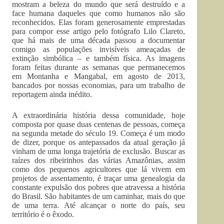
mostram a beleza do mundo que será destruído e a
face humana daqueles que como humanos não são
reconhecidos. Elas foram generosamente emprestadas
para compor esse artigo pelo fotógrafo Lilo Clareto,
que há mais de uma década passou a documentar
comigo as populações invisíveis ameaçadas de
extinção simbólica – e também física. As imagens
foram feitas durante as semanas que permanecemos
em Montanha e Mangabal, em agosto de 2013,
bancados por nossas economias, para um trabalho de
reportagem ainda inédito.
A extraordinária história dessa comunidade, hoje
composta por quase duas centenas de pessoas, começa
na segunda metade do século 19. Começa é um modo
de dizer, porque os antepassados da atual geração já
vinham de uma longa trajetória de exclusão. Buscar as
raízes dos ribeirinhos das várias Amazônias, assim
como dos pequenos agricultores que lá vivem em
projetos de assentamento, é traçar uma genealogia da
constante expulsão dos pobres que atravessa a história
do Brasil. São habitantes de um caminhar, mais do que
de uma terra. Até alcançar o norte do país, seu
território é o êxodo.