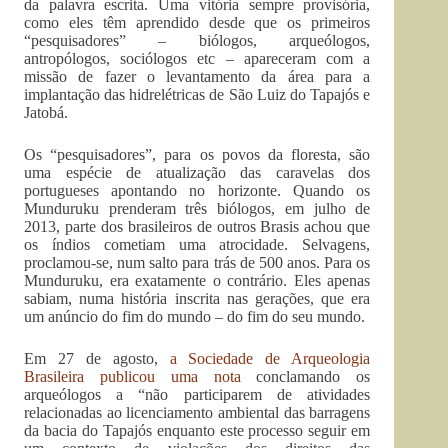
da palavra escrita. Uma vitória sempre provisória,
como eles têm aprendido desde que os primeiros
“pesquisadores” – biólogos, arqueólogos,
antropólogos, sociólogos etc – apareceram com a
missão de fazer o levantamento da área para a
implantação das hidrelétricas de São Luiz do Tapajós e
Jatobá.
Os “pesquisadores”, para os povos da floresta, são
uma espécie de atualização das caravelas dos
portugueses apontando no horizonte. Quando os
Munduruku prenderam três biólogos, em julho de
2013, parte dos brasileiros de outros Brasis achou que
os índios cometiam uma atrocidade. Selvagens,
proclamou-se, num salto para trás de 500 anos. Para os
Munduruku, era exatamente o contrário. Eles apenas
sabiam, numa história inscrita nas gerações, que era
um anúncio do fim do mundo – do fim do seu mundo.
Em 27 de agosto,
a Sociedade de Arqueologia
Brasileira publicou uma nota
conclamando os
arqueólogos a “não participarem de atividades
relacionadas ao licenciamento ambiental das barragens
da bacia do Tapajós enquanto este processo seguir em