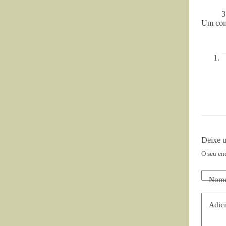
3
Um com
Deixe 
O seu en
Nom
Adici