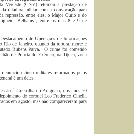
da Verdade (CNV) retomou a prestação de
 da ditadura militar com a convocação para
a repressão, entre eles, o Major Curió e do
Nogueira Belhams , entre os dias 8 e 9 de
estacamento de Operações de Informações
o Rio de Janeiro, quando da tortura, morte e
putado Rubens Paiva. O crime foi cometido
lhão de Polícia do Exército, na Tijuca, zona
denunciou cinco militares reformados pelos
eneral é um deles.
essão à Guerrilha do Araguaia, nos anos 70
poimento do coronel Leo Frederico Cinelli,
vocados em agosto, mas não compareceram para