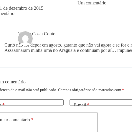
Um comentário
1 de dezembro de 2015
entário
Valéria Costa Couto
Curió não foi depor em agosto, garanto que não vai agora e se for e 
Assassinaram minha irmã no Araguaia e continuam por aí… impunes
um comentário
dereço de e-mail não será publicado.
Campos obrigatórios são marcados com
*
e
*
E-mail
*
onar comentário
*