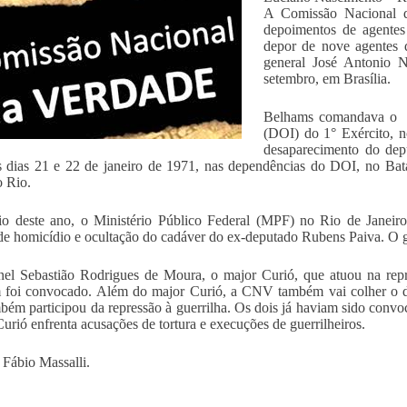
A Comissão Nacional 
depoimentos de agentes
depor de nove agentes d
general José Antonio 
setembro, em Brasília.
Belhams comandava o D
(DOI) do 1° Exército, n
desaparecimento do de
s dias 21 e 22 de janeiro de 1971, nas dependências do DOI, no Bata
o Rio.
 deste ano, o Ministério Público Federal (MPF) no Rio de Janeiro 
de homicídio e ocultação do cadáver do ex-deputado Rubens Paiva. O g
el Sebastião Rodrigues de Moura, o major Curió, que atuou na repr
foi convocado. Além do major Curió, a CNV também vai colher o de
bém participou da repressão à guerrilha. Os dois já haviam sido con
Curió enfrenta acusações de tortura e execuções de guerrilheiros.
 Fábio Massalli.