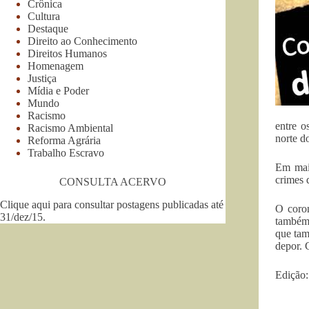
Crônica
Cultura
Destaque
Direito ao Conhecimento
Direitos Humanos
Homenagem
Justiça
Mídia e Poder
Mundo
Racismo
entre o
Racismo Ambiental
norte d
Reforma Agrária
Trabalho Escravo
Em maio
crimes 
CONSULTA ACERVO
Clique aqui para consultar postagens publicadas até
O coron
31/dez/15
.
também 
que tam
depor. 
Edição: