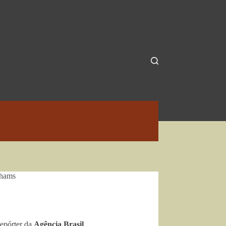
lhams
epórter da
Agência Brasil