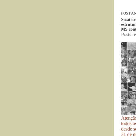
POST
AN
Sesai e
estrutu
MS cont
Posts r
Atenção
todos o
desde se
31 de d