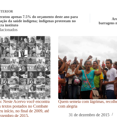
TERIOR
xecutou apenas 7.5% do orçamento deste ano para
Arq
ração da saúde indígena; indígenas protestam no
barragens n
ra instituto
elacionados
: Neste Acervo você encontra
Quem semeia com lágrimas, recolh
s textos postados no Combate
com alegria
u início, no final de 2009, até
31 de dezembro de 2015
ezembro de 2015.