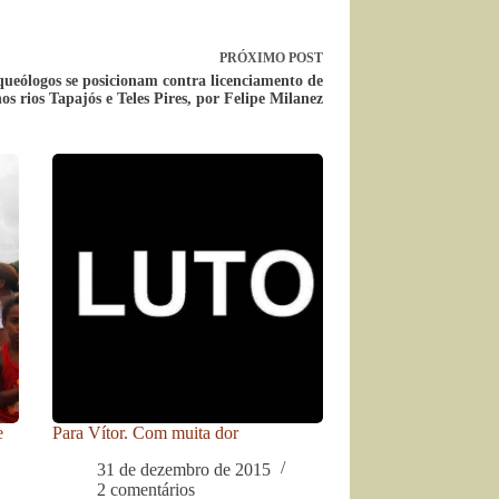
PRÓXIMO
POST
ueólogos se posicionam contra licenciamento de
os rios Tapajós e Teles Pires, por Felipe Milanez
e
Para Vítor. Com muita dor
31 de dezembro de 2015
2 comentários