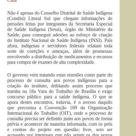
Cimi
Não é apenas do Conselho Di
strital de Saúde Indígena
(Condisi) Litoral Sul que chegam informações de
pressões feitas por integrantes da Secretaria Especial
de Saúde Indígena (Sesai), órgão do Ministério da
Saúde, para conseguir adesões ao esforço de criação
do Instituto Nacional de Saúde Indígena (INSI). País
afora, indígenas e servidores federais relatam toda
sorte de coerções e ameaças, além de promessas
envolvendo a distribuição de medicamentos e recursos
para compra de exames de alta complexidade.
O governo vem tratando estas reuniões como parte do
processo de consulta aos povos indígenas para a
criação do instituto, driblando assim processo que
tramita na 18a Vara do Trabalho de Brasília e exige
concurso público para a saúde indígena. O que se
apura destes encontros, todavia, é o avesso daquilo
que preconiza a Convenção 169 da Organização
Internacional do Trabalho (OIT), onde o processo de
consulta precisa ser definido junto aos povos de forma
prévia e acontecer de maneira informada, com os prós
e contras do projeto em questão; livre, sem ser
acossado por interesses que não sejam os dos povos