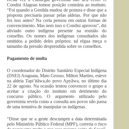
Condisi Alagoas tomou posição contrária ao instituto.
“Foi quando a Genilda mudou de postura e disse que a
proposta precisaria passar pelas aldeias. Por que não
fez isso antes? Na certa pensou em outras formas de
convencimento. Mas nem isso o Condisi aprovou”, diz
aliviado outro indígena presente na reunião do
conselho. Os nomes dos indígenas consultados são
omitidos a pedido deles próprios: tal régua meça o
tamanho da pressão desprendida sobre os conselhos.
Pagamento de multa
O coordenador do Distrito Sanitário Especial Indígena
(DSEI) Araguaia, Mato Grosso, Milton Martins, esteve
na aldeia Tapi’itãwa,
do povo Apyãwa, no último dia
22 de agosto. Na ocasião tentou convencer o grupo a
aceitar a criação do instituto em detrimento do
concurso público. O argumento utilizado pelo
governista revela como a consulta aos povos não passa
de uma tentativa de manipular os indígenas.
“Disse que se a gente descumprir a data determinada
pelo Ministério Público Federal (MPF), correria o risco