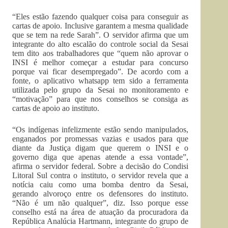
“Eles estão fazendo qualquer coisa para conseguir as
cartas de apoio. Inclusive garantem a mesma qualidade
que se t
e
m na rede Sarah”. O servidor afirma que um
integrante do alto escalão do controle social da Sesai
tem dito aos trabalhadores que “quem não aprovar o
INSI é melhor começar a estudar para concurso
porque vai ficar desempregado”. De acordo com a
fonte, o aplicativo whatsapp tem si
do a ferramenta
utilizada pelo grupo da Sesai no monitoramento e
“motivação” para que nos conselhos se consiga as
cartas de apoio
ao instituto.
“Os indígenas infelizmente estão sendo manipulados,
enganados por promessas vazias e usados para que
diante da Justiça digam que querem o INSI e o
governo diga que apenas atende a essa vontade”,
afirma o servidor federal. Sobre a decisão do Condisi
Litoral Sul contra o instituto, o servidor revela que a
notícia caiu como uma bomba dentro da Sesai,
gerando alvoroço entre os defensores do instituto.
“Não é um não qualquer”, diz. Isso porque esse
conselho está na área de atuação da procuradora da
República Analúcia Hartmann, integrante do grupo de