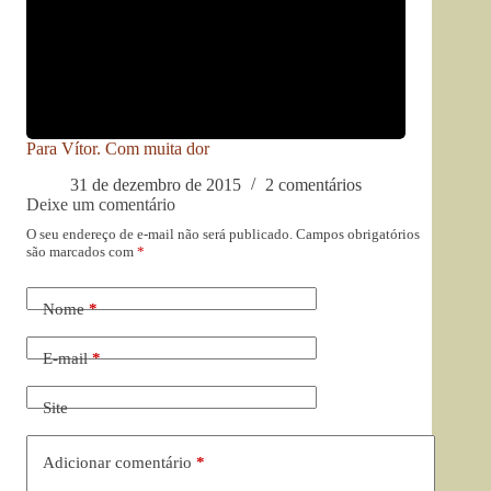
Para Vítor. Com muita dor
31 de dezembro de 2015
2 comentários
Deixe um comentário
O seu endereço de e-mail não será publicado.
Campos obrigatórios
são marcados com
*
Nome
*
E-mail
*
Site
Adicionar comentário
*