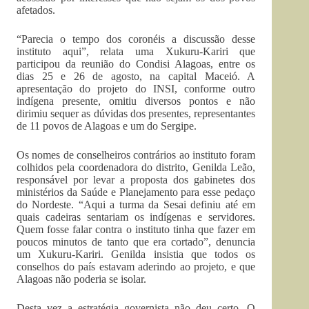
afetados.
“Parecia o tempo dos coronéis a discussão desse
instituto aqui”, relata uma Xukuru-Kariri que
participou da reunião do Condisi Alagoas, entre os
dias 25 e 26 de agosto, na capital Maceió. A
apresentação do projeto do INSI, conforme outro
indígena presente, omitiu diversos pontos e não
dirimiu sequer as dúvidas dos presentes, representantes
de 11 povos de Alagoas e um do Sergipe.
Os nomes de conselheiros contrários ao instituto foram
colhidos pela coordenadora do distrito, Genilda Leão,
responsável por levar a proposta dos gabinetes dos
ministérios da Saúde e Planejamento para esse pedaço
do Nordeste. “Aqui a turma da Sesai definiu até em
quais cadeiras sentariam os indígenas e servidores.
Quem fosse falar contra o instituto tinha que fazer em
poucos minutos de tanto que era cortado”, denuncia
um Xukuru-Kariri. Genilda insistia que todos os
conselhos do país estavam aderindo ao projeto, e que
Alagoas não poderia se isolar.
Desta vez a estratégia governista não deu certo. O