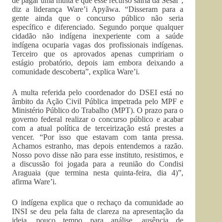
de pagar uma multa e que esse recurso sairia da Sesai”,
diz a liderança Ware’i Apyãwa. “Disseram para a
gente ainda que o concurso público não seria
específico e diferenciado. Segundo porque qualquer
cidadão não indígena inexperiente com a saúde
indígena ocuparia vagas dos profissionais indígenas.
Terceiro que os aprovados apenas cumpririam o
estágio probatório, depois iam embora deixando a
comunidade descoberta”, explica Ware’i.
A multa referida pelo coordenador do DSEI está no
âmbito da Ação Civil Pública impetrada pelo MPF e
Ministério Público do Trabalho (MPT). O prazo para o
governo federal realizar o concurso público e acabar
com a atual política de terceirização está prestes a
vencer. “Por isso que estavam com tanta pressa.
Achamos estranho, mas depois entendemos a razão.
Nosso povo disse não para esse instituto, resistimos, e
a discussão foi jogada para a reunião do Condisi
Araguaia (que termina nesta quinta-feira, dia 4)”,
afirma Ware’i.
O indígena explica que o rechaço da comunidade ao
INSI se deu pela falta de clareza na apresentação da
ideia, pouco tempo para análise, ausência de