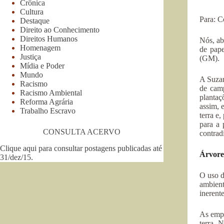
Crônica
Cultura
Para: C
Destaque
Direito ao Conhecimento
Direitos Humanos
Nós, ab
Homenagem
de pape
Justiça
(GM).
Mídia e Poder
Mundo
A Suzan
Racismo
de cam
Racismo Ambiental
plantaç
Reforma Agrária
assim, 
Trabalho Escravo
terra e
para a 
CONSULTA ACERVO
contrad
Clique aqui para consultar postagens publicadas até
Árvores
31/dez/15
.
O uso d
ambient
inerent
As empr
terra. 