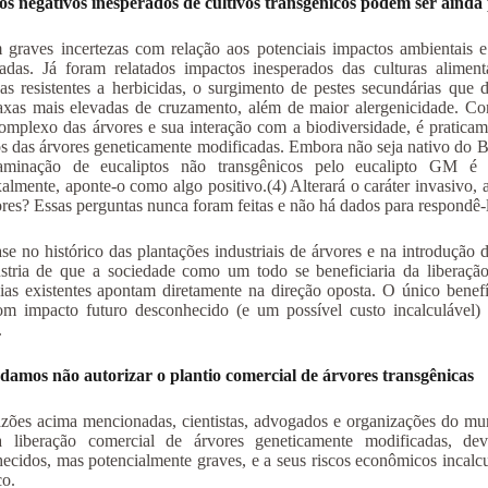
s negativos inesperados de cultivos transgênicos podem ser ainda
 graves incertezas com relação aos potenciais impactos ambientais 
adas. Já foram relatados impactos inesperados das culturas alimen
s resistentes a herbicidas, o surgimento de pestes secundárias que d
xas mais elevadas de cruzamento, além de maior alergenicidade. Con
omplexo das árvores e sua interação com a biodiversidade, é praticam
s das árvores geneticamente modificadas. Embora não seja nativo do Bra
aminação de eucaliptos não transgênicos pelo eucalipto GM é 
almente, aponte-o como algo positivo.(4) Alterará o caráter invasivo, a
res? Essas perguntas nunca foram feitas e não há dados para respondê-la
e no histórico das plantações industriais de árvores e na introdução
stria de que a sociedade como um todo se beneficiaria da liberaçã
ias existentes apontam diretamente na direção oposta. O único benef
om impacto futuro desconhecido (e um possível custo incalculável) 
.
amos não autorizar o plantio comercial de árvores transgênicas
azões acima mencionadas, cientistas, advogados e organizações do m
a liberação comercial de árvores geneticamente modificadas, de
ecidos, mas potencialmente graves, e a seus riscos econômicos incalc
co.