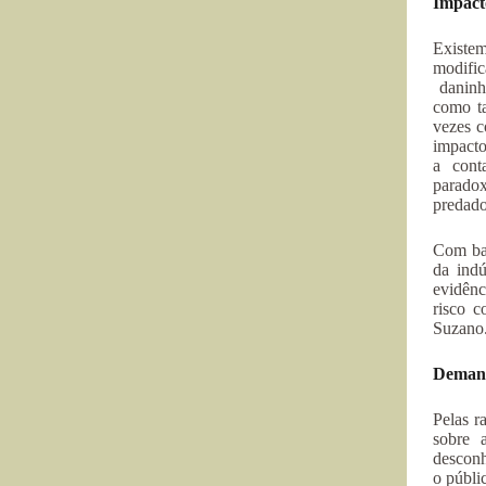
Impacto
Existem
modific
daninha
como ta
vezes c
impacto
a cont
paradox
predado
Com bas
da indú
evidênc
risco c
Suzano
Demand
Pelas r
sobre 
desconh
o públi