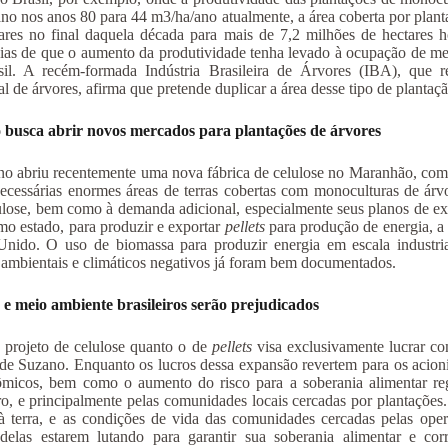
no nos anos 80 para 44 m3/ha/ano atualmente, a área coberta por plant
ares no final daquela década para mais de 7,2 milhões de hectares h
ias de que o aumento da produtividade tenha levado à ocupação de meno
il. A recém-formada Indústria Brasileira de Árvores (IBA), que rep
ial de árvores, afirma que pretende duplicar a área desse tipo de plantaç
 busca abrir novos mercados para plantações de árvores
o abriu recentemente uma nova fábrica de celulose no Maranhão, com 
ecessárias enormes áreas de terras cobertas com monoculturas de ár
ulose, bem como à demanda adicional, especialmente seus planos de e
o estado, para produzir e exportar
pellets
para produção de energia, 
nido. O uso de biomassa para produzir energia em escala industria
, ambientais e climáticos negativos já foram bem documentados.
e meio ambiente brasileiros serão prejudicados
 projeto de celulose quanto o de
pellets
visa exclusivamente lucrar c
de Suzano. Enquanto os lucros dessa expansão revertem para os acionis
micos, bem como o aumento do risco para a soberania alimentar reg
iro, e principalmente pelas comunidades locais cercadas por plantações
à terra, e as condições de vida das comunidades cercadas pelas ope
delas estarem lutando para garantir sua soberania alimentar e co