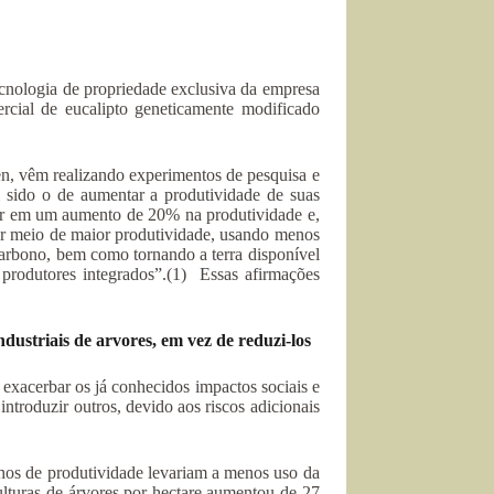
cnologia de propriedade exclusiva da empresa
ercial de eucalipto geneticamente modificado
n, vêm realizando experimentos de pesquisa e
sido o de aumentar a produtividade de suas
tar em um aumento de 20% na produtividade e,
or meio de maior produtividade, usando menos
carbono, bem como tornando a terra disponível
produtores integrados”.(1) Essas afirmações
ustriais de arvores, em vez de reduzi-los
exacerbar os já conhecidos impactos sociais e
introduzir outros, devido aos riscos adicionais
hos de produtividade levariam a menos uso da
ulturas de árvores por hectare aumentou de 27