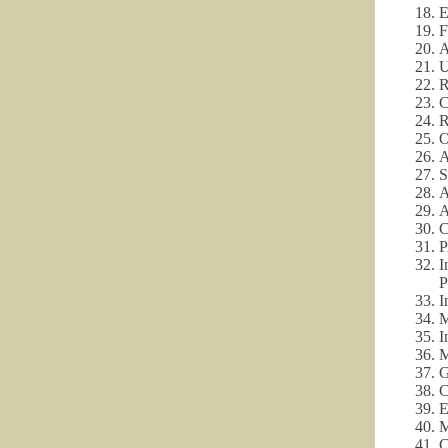
E
F
A
U
R
C
R
O
A
S
A
A
C
P
I
P
I
M
I
M
G
C
E
M
C