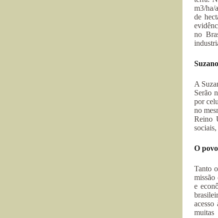
m3/ha/a
de hect
evidênc
no Bras
industr
Suzano
A Suzan
Serão n
por cel
no mesm
Reino U
sociais
O povo 
Tanto o
missão 
e econô
brasile
acesso 
muitas 