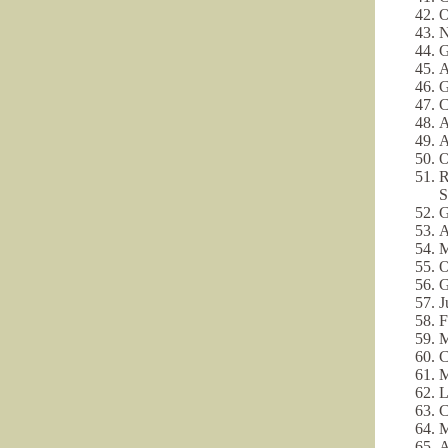
O
N
G
A
G
C
A
A
O
R
S
G
A
M
G
J
F
M
C
M
L
C
M
A