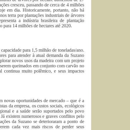
ações cresceu, passando de cerca de 4 milhões
oje em dia. Historicamente, portanto, não há
s terra por plantações industriais de árvores
resenta a indústria brasileira de plantação
ão para 14 milhões de hectares até 2020.
capacidade para 1,5 milhão de toneladas/ano.
vores para atender à atual demanda da Suzano
xplorar novos usos da madeira com um projeto
a serem queimados em conjunto com carvão no
l continua muito polêmico, e seus impactos
om novas oportunidades de mercado – que é a
tas da empresa, os custos sociais, ecológicos
ional e a saúde serão suportados pelo povo
. Já existem numerosos e graves conflitos pelo
rações da Suzano se deterioraram a ponto de
rrerem cada vez mais riscos de perder seus