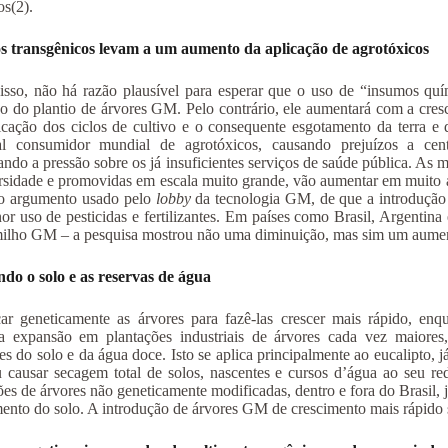
ios(2).
os transgênicos levam a um aumento da aplicação de agrotóxicos
sso, não há razão plausível para esperar que o uso de “insumos quí
do do plantio de árvores GM. Pelo contrário, ele aumentará com a cres
ficação dos ciclos de cultivo e o consequente esgotamento da terra e d
pal consumidor mundial de agrotóxicos, causando prejuízos a cen
ndo a pressão sobre os já insuficientes serviços de saúde pública. As m
rsidade e promovidas em escala muito grande, vão aumentar em muito a
 o argumento usado pelo
lobby
da tecnologia GM, de que a introdução d
r uso de pesticidas e fertilizantes. Em países como Brasil, Argentin
milho GM – a pesquisa mostrou não uma diminuição, mas sim um aument
do o solo e as reservas de água
ar geneticamente as árvores para fazê-las crescer mais rápido, en
ua expansão em plantações industriais de árvores cada vez maiore
tes do solo e da água doce. Isto se aplica principalmente ao eucalipto
 causar secagem total de solos, nascentes e cursos d’água ao seu 
ões de árvores não geneticamente modificadas, dentro e fora do Brasil, 
ento do solo. A introdução de árvores GM de crescimento mais rápido só