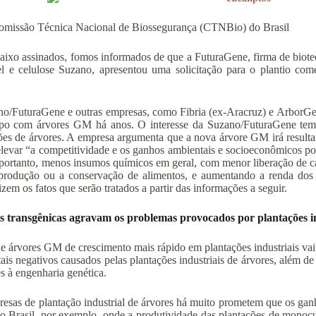
omissão Técnica Nacional de Biossegurança (CTNBio) do Brasil
aixo assinados, fomos informados de que a FuturaGene, firma de biote
l e celulose Suzano, apresentou uma solicitação para o plantio com
o/FuturaGene e outras empresas, como Fibria (ex-Aracruz) e ArborGe
po com árvores GM há anos. O interesse da Suzano/FuturaGene tem 
ões de árvores. A empresa argumenta que a nova árvore GM irá resul
elevar “a competitividade e os ganhos ambientais e socioeconômicos p
, portanto, menos insumos químicos em geral, com menor liberação de 
produção ou a conservação de alimentos, e aumentando a renda dos 
izem os fatos que serão tratados a partir das informações a seguir.
 transgênicas agravam os problemas provocados por plantações ind
e árvores GM de crescimento mais rápido em plantações industriais vai 
ais negativos causados pelas plantações industriais de árvores, além de 
es à engenharia genética.
esas de plantação industrial de árvores há muito prometem que os gan
No Brasil, por exemplo, onde a produtividade das plantações de monoc