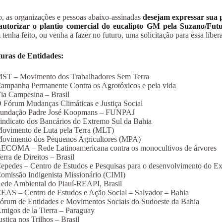
o, as organizações e pessoas abaixo-assinadas
desejam expressar sua
autorizar o plantio comercial do eucalipto GM pela Suzano/Fu
tenha feito, ou venha a fazer no futuro, uma solicitação para essa liber
turas de Entidades:
ST – Movimento dos Trabalhadores Sem Terra
ampanha Permanente Contra os Agrotóxicos e pela vida
ia Campesina – Brasil
 Fórum Mudanças Climáticas e Justiça Social
undação Padre José Koopmans – FUNPAJ
indicato dos Bancários do Extremo Sul da Bahia
ovimento de Luta pela Terra (MLT)
ovimento dos Pequenos Agricultores (MPA)
ECOMA – Rede Latinoamericana contra os monocultivos de árvores
erra de Direitos – Brasil
epedes – Centro de Estudos e Pesquisas para o desenvolvimento do E
omissão Indigenista Missionário (CIMI)
ede Ambiental do Piauí-REAPI, Brasil
EAS – Centro de Estudos e Ação Social – Salvador – Bahia
órum de Entidades e Movimentos Sociais do Sudoeste da Bahia
migos de la Tierra – Paraguay
ustiça nos Trilhos – Brasil