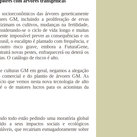
 piores com árvores transgênicas
e socioeconômicos das árvores geneticamente
tares GM, incluindo a proliferação de ervas
izimam os cultivos, mudanças na fertilidade,
siderando-se o ciclo de vida longo e muitas
ente impossível prever as consequências e os
sil, o eucalipto é plantado com frequência, e
outro risco grave, embora a FuturaGene,
trairá novas pestes, enfraquecerá ou deterá os
s. O catálogo de riscos é alto.
 de culturas GM em geral, negamos a alegação
o comercial e do plantio de árvores GM. As
ício que vemos nesta nova tecnologia de alto
é o de maiores lucros para os acionistas da
undo todo estão pedindo uma moratória global
vido a seus impactos sociais e ecológicos
uláveis, que recairiam esmagadoramente sobre