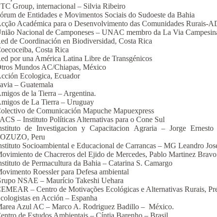
TC Group, internacional – Silvia Ribeiro
órum de Entidades e Movimentos Sociais do Sudoeste da Bahia
cção Académica para o Desenvolvimento das Comunidades Rurais
nião Nacional de Camponeses – UNAC membro da La Via Campesina
ed de Coordinación en Biodiversidad, Costa Rica
oecoceiba, Costa Rica
ed por una América Latina Libre de Transgénicos
tros Mundos AC/Chiapas, México
cción Ecologica, Ecuador
avia – Guatemala
migos de la Tierra – Argentina.
migos de La Tierra – Uruguay
olectivo de Comunicación Mapuche Mapuexpress
ACS – Instituto Políticas Alternativas para o Cone Sul
nstituto de Investigacion y Capacitacion Agraria – Jorge Ern
OZUZO, Peru
nstituto Socioambiental e Educacional de Carrancas – MG Leandro José 
ovimiento de Chacreros del Ejido de Mercedes, Pablo Martinez Brav
nstituto de Permacultura da Bahia – Catarina S. Camargo
ovimento Roessler para Defesa ambiental
rupo NSAE – Maurício Takeshi Uehara
EMEAR – Centro de Motivações Ecológicas e Alternativas Rurais, Pre
cologistas en Acción – Espanha
area Azul AC – Marco A. Rodriguez Badillo – México.
entro de Estudos Ambientais – Cíntia Barenho – Brasil