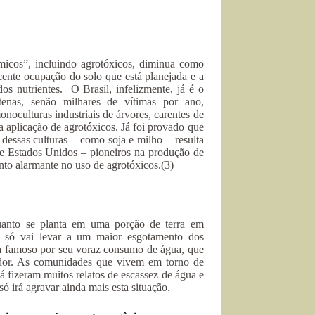
micos”, incluindo agrotóxicos, diminua como
cente ocupação do solo que está planejada e a
os nutrientes. O Brasil, infelizmente, já é o
tenas, senão milhares de vítimas por ano,
onoculturas industriais de árvores, carentes de
 aplicação de agrotóxicos. Já foi provado que
essas culturas – como soja e milho – resulta
a e Estados Unidos – pioneiros na produção de
o alarmante no uso de agrotóxicos.(3)
quanto se planta em uma porção de terra em
s, só vai levar a um maior esgotamento dos
, já famoso por seu voraz consumo de água, que
redor. As comunidades que vivem em torno de
já fizeram muitos relatos de escassez de água e
 irá agravar ainda mais esta situação.