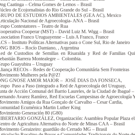
ng Caatinga – Celma Gomes de Lemos – Brasil
úcleo de Ecojornalistas do Rio Grande do Sul – Brasil
RUPO DE ESTUDIOS AMBIENTALES (GEA AC), Mexico
rticulação Nacional de Agroecologia- ANA – Brasil
rupo Contestatores – Teatro de Rua
ooperativa Cooperar (MST) – David Luiz M. Wigg – Brasil
ssociation Franco Uruguayenne – Luis A Franco, France
CS – Instituto Políticas Alternativas para o Cone Sul, Rio de Janeiro
NG BIOS – Rocío Damiano, , Argentina
ed de Custodios de Semillas en Risaralda y Red de Familias Quin
ebastián Barrera Montealegre – Colombia.
rupo Guayubira – Uruguay
liança RECOs – Redes de Cooperação Comunitária Sem Fronteiras
ovimento Mulheres pela P@Z!
ONG GNOSE AMOR MAIOR – JOSÉ DIAS DA FONSECA,
rupo Paso a Paso (integrado a Red de Agroecología del Uruguay,
unta de Acción Comunal del Barrio Laureles, de la Ciudad de Ibagué
ernando Avarez Ramírez, Red Escuelas Campesinas de Agroecología Y
ovimento Amigos da Rua Gonçalo de Carvalho – Cesar Cardia,
omunidad Ecuménica Martin Luther King
ovimiento Generación 80 (G80)
IBERTARIO GONZÁLEZ, Organización: Asamblea Popular Plaza el
entro de Agricultura Alternativa do Norte de Minas CAA – Brasil
ovimento Geraizeiro: guardião do Cerrado MG – Brasil
rticulação Rosalino de Povos e Comunidades Tradicionais do Norte de