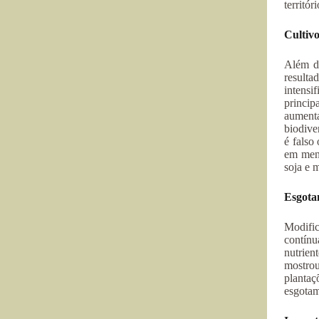
territór
Cultiv
Além di
resulta
intensi
princi
aumenta
biodive
é falso
em meno
soja e 
Esgotan
Modific
contín
nutrien
mostrou
plantaç
esgotam