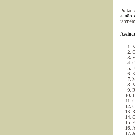
Portant
a não 
também 
Assina
M
C
V
O
F
S
M
M
R
T
C
C
R
C
F
A
J