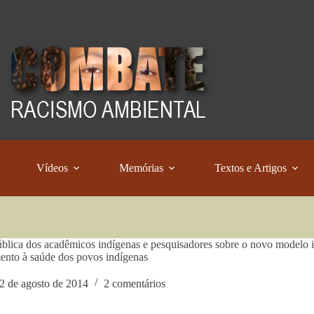
Vídeos
Memórias
Textos e Artigos
blica dos acadêmicos indígenas e pesquisadores sobre o novo modelo i
ento à saúde dos povos indígenas
2 de agosto de 2014
2 comentários