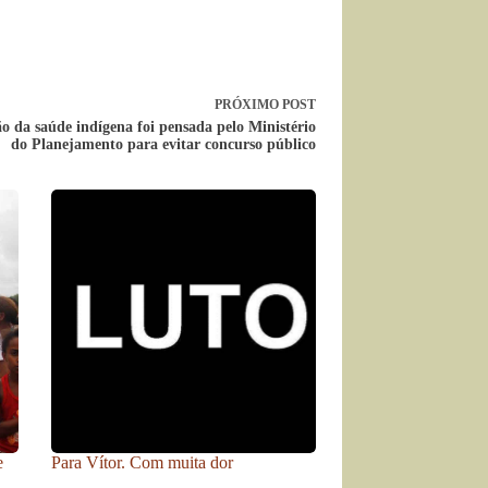
PRÓXIMO
POST
ão da saúde indígena foi pensada pelo Ministério
do Planejamento para evitar concurso público
e
Para Vítor. Com muita dor