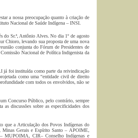
star a nossa preocupação quanto à criação de
tituto Nacional de Saúde Indígena – INSI.
vés do Sr.ª, Antônio Alves. No dia 1º de agosto
thur Chioro, levando sua proposta de uma nova
 reunião conjunta do Fórum de Presidentes de
Comissão Nacional de Política Indigenista da
já foi instituída como parte da reivindicação
projetada como uma “entidade civil de direito
profundidade com todos os envolvidos, não se
 um Concurso Público, pelo contrário, sempre
a as discussões sobre as especificidades dos
nto que a Articulação dos Povos Indígenas do
e, Minas Gerais e Espírito Santo – APOIME,
a – MUPOIMA, CIR– Conselho Indígenas e