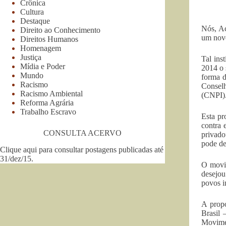
Crônica
Cultura
Destaque
Nós, Ac
Direito ao Conhecimento
um novo
Direitos Humanos
Homenagem
Justiça
Tal ins
Mídia e Poder
2014 o 
Mundo
forma d
Racismo
Conselh
Racismo Ambiental
(CNPI)
Reforma Agrária
Trabalho Escravo
Esta pr
contra 
CONSULTA ACERVO
privado
pode de
Clique aqui para consultar postagens publicadas até
31/dez/15
.
O movim
desejou
povos i
A propo
Brasil 
Movime