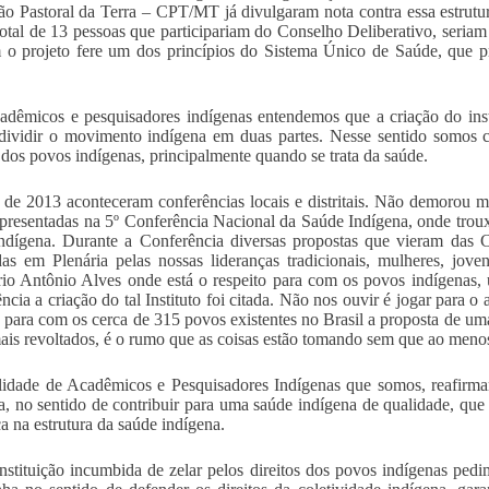
o Pastoral da Terra – CPT/MT já divulgaram nota contra essa estrutur
otal de 13 pessoas que participariam do Conselho Deliberativo, seriam
o projeto fere um dos princípios do Sistema Único de Saúde, que pr
adêmicos e pesquisadores indígenas entendemos que a criação do insti
dividir o movimento indígena em duas partes. Nesse sentido somos c
s dos povos indígenas, principalmente quando se trata da saúde.
de 2013 aconteceram conferências locais e distritais. Não demorou mu
presentadas na 5º Conferência Nacional da Saúde Indígena, onde troux
ndígena. Durante a Conferência diversas propostas que vieram das 
as em Plenária pelas nossas lideranças tradicionais, mulheres, jov
rio Antônio Alves onde está o respeito para com os povos indígena
ncia a criação do tal Instituto foi citada. Não nos ouvir é jogar para o 
o para com os cerca de 315 povos existentes no Brasil a proposta de uma
ais revoltados, é o rumo que as coisas estão tomando sem que ao menos
lidade de Acadêmicos e Pesquisadores Indígenas que somos, reafir
a, no sentido de contribuir para uma saúde indígena de qualidade, que
 na estrutura da saúde indígena.
stituição incumbida de zelar pelos direitos dos povos indígenas ped