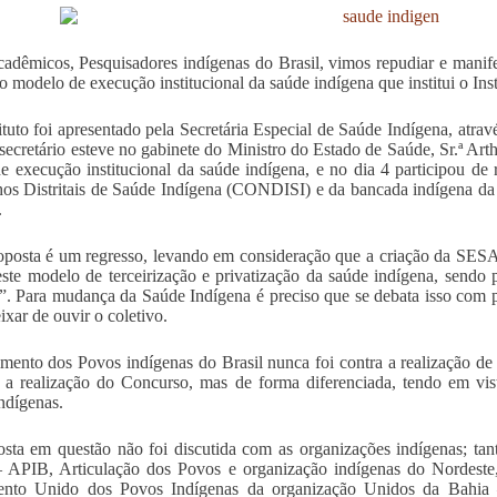
adêmicos, Pesquisadores indígenas do Brasil, vimos repudiar e manife
 modelo de execução institucional da saúde indígena que institui o Ins
tituto foi apresentado pela Secretária Especial de Saúde Indígena, atra
secretário esteve no gabinete do Ministro do Estado de Saúde, Sr.ª Ar
e execução institucional da saúde indígena, e no dia 4 participou de
os Distritais de Saúde Indígena (CONDISI) e da bancada indígena da 
.
oposta é um regresso, levando em consideração que a criação da SESAI 
este modelo de terceirização e privatização da saúde indígena, sendo 
”. Para mudança da Saúde Indígena é preciso que se debata isso com 
ixar de ouvir o coletivo.
ento dos Povos indígenas do Brasil nunca foi contra a realização de
 a realização do Concurso, mas de forma diferenciada, tendo em vist
ndígenas.
sta em questão não foi discutida com as organizações indígenas; ta
– APIB, Articulação dos Povos e organização indígenas do Nordest
nto Unido dos Povos Indígenas da organização Unidos da Bahi