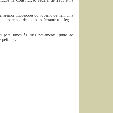
antidos na Constituição Federal de 1988 e na
ceitaremos imposições do governo de nenhuma
 e usaremos de todas as ferramentas legais
os para irmos às ruas novamente, junto ao
espeitados.