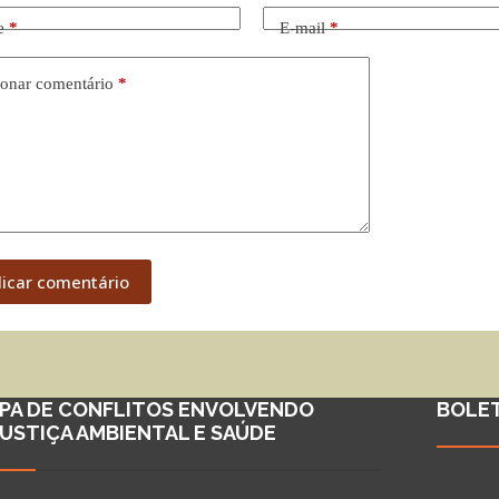
e
*
E-mail
*
onar comentário
*
licar comentário
PA DE CONFLITOS ENVOLVENDO
BOLE
JUSTIÇA AMBIENTAL E SAÚDE