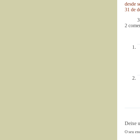
desde se
31 de d
3
2 comen
Deixe 
O seu en