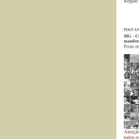
Região
POST
AN
MG - C
manifes
Posts r
Atenção
todos o