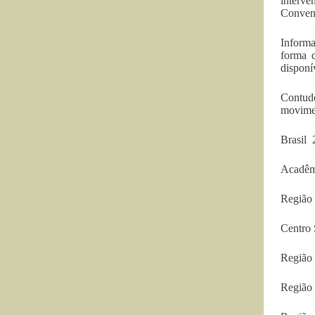
interve
Convenç
Informa
forma q
disponí
Contud
movimen
Brasil 
Acadêmi
Região 
Centro 
Região
Região 