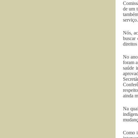
Comissã
de um t
também 
serviço.
Nós, ac
buscar 
direito
No ano 
foram a
saúde i
aprovad
Secretá
Conferê
respeit
ainda m
Na qua
indígen
mudança
Como in