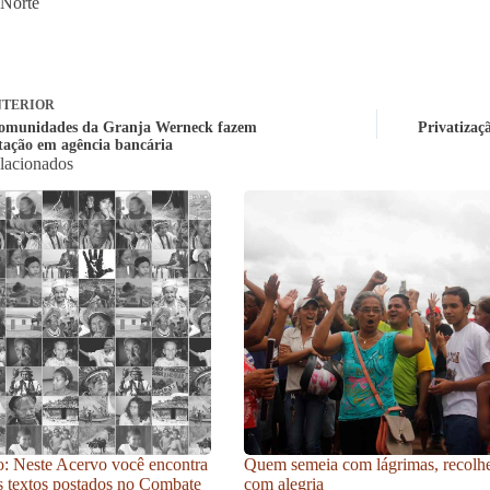
 Norte
TERIOR
omunidades da Granja Werneck fazem
Privatizaç
tação em agência bancária
elacionados
: Neste Acervo você encontra
Quem semeia com lágrimas, recolh
s textos postados no Combate
com alegria