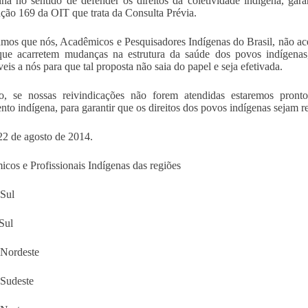
nha no sentido de defender os direitos da coletividade indígena, gar
ão 169 da OIT que trata da Consulta Prévia.
mos que nós, Acadêmicos e Pesquisadores Indígenas do Brasil, não a
ue acarretem mudanças na estrutura da saúde dos povos indígenas,
veis a nós para que tal proposta não saia do papel e seja efetivada.
o, se nossas reivindicações não forem atendidas estaremos pront
to indígena, para garantir que os direitos dos povos indígenas sejam r
22 de agosto de 2014.
cos e Profissionais Indígenas das regiões
Sul
Sul
 Nordeste
Sudeste