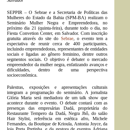
Salvador
SEPPIR
– O Sebrae e a Secretaria de Políticas das
Mulheres do Estado da Bahia (SPM-BA) realizam o
Seminário Mulher Negra e Empreendedora, no
próximo dia 21 (quinta-feira), durante todo o dia, no
Fiesta Convetion Center, em Salvador. Com inscrição
gratuita através do site do
Sebrae
, o evento tem a
expectativa de reunir cerca de 400 participantes,
incluindo empreendedoras, representantes de entidades
sociais e ligadas ao gênero feminino, dentre outros
segmentos sociais. O objetivo é debater o mercado
empreendedor da mulher negra, enfatizando avanços e
dificuldades, dentro de uma perspectiva
socioeconômica.
Palestras, exposições e apresentações culturais
integram a programação do seminário. A jornalista
Glória Maria será mediadora de um talk show que
acontece durante o evento. O debate contará com as
presenças das empresárias Dadá, proprietária do
Restaurante Tempero da Dadá, Negra Jhô, do salão
Hair Stylist, referência em estética afro, Michele
Fernandes, da Boutique de Krioula, Antonia Joyce, da
loja Preta Pretinha, e da gestora de eventos Adriana