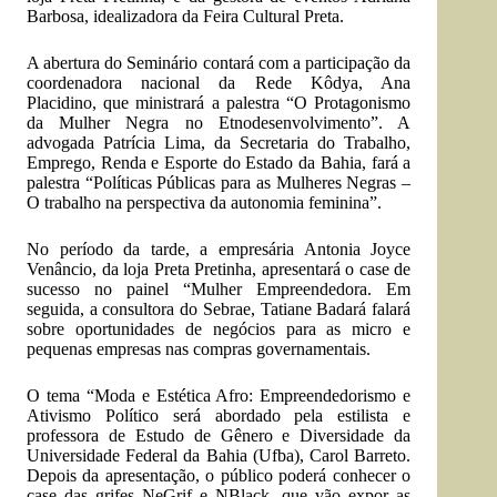
Barbosa, idealizadora da Feira Cultural Preta.
A abertura do Seminário contará com a participação da
coordenadora nacional da Rede Kôdya, Ana
Placidino, que ministrará a palestra “O Protagonismo
da Mulher Negra no Etnodesenvolvimento”. A
advogada Patrícia Lima, da Secretaria do Trabalho,
Emprego, Renda e Esporte do Estado da Bahia, fará a
palestra “Políticas Públicas para as Mulheres Negras –
O trabalho na perspectiva da autonomia feminina”.
No período da tarde, a empresária Antonia Joyce
Venâncio, da loja Preta Pretinha, apresentará o case de
sucesso no painel “Mulher Empreendedora. Em
seguida, a consultora do Sebrae, Tatiane Badará falará
sobre oportunidades de negócios para as micro e
pequenas empresas nas compras governamentais.
O tema “Moda e Estética Afro: Empreendedorismo e
Ativismo Político será abordado pela estilista e
professora de Estudo de Gênero e Diversidade da
Universidade Federal da Bahia (Ufba), Carol Barreto.
Depois da apresentação, o público poderá conhecer o
case das grifes NeGrif e NBlack, que vão expor as