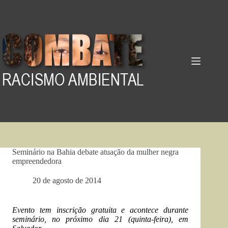
Pular
para
o
conteúdo
Seminário na Bahia debate atuação da mulher negra
empreendedora
20 de agosto de 2014
Evento tem inscrição gratuita e acontece durante
seminário, no próximo dia 21 (quinta-feira), em