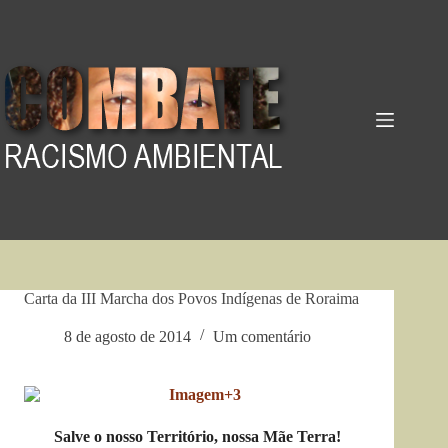
Pular
para
o
conteúdo
Carta da III Marcha dos Povos Indígenas de Roraima
8 de agosto de 2014
Um comentário
Salve o nosso Território, nossa Mãe Terra!