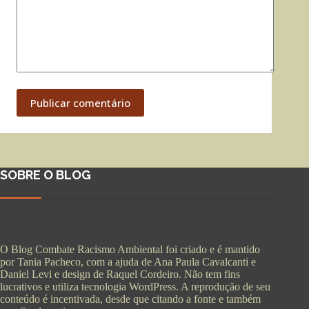
Publicar comentário
SOBRE O BLOG
O Blog Combate Racismo Ambiental foi criado e é mantido
por Tania Pacheco, com a ajuda de Ana Paula Cavalcanti e
Daniel Levi e design de Raquel Cordeiro. Não tem fins
lucrativos e utiliza tecnologia WordPress. A reprodução de seu
conteúdo é incentivada, desde que citando a fonte e também