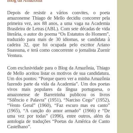
Blog da Amazônia
Depois de resistir a vários convites, o poeta
amazonense Thiago de Mello decidiu concorrer pela
primeira vez, aos 88 anos, a uma vaga na Academia
Brasileira de Letras (ABL). Com sete décadas de vida
literária, o autor do poema “Os Estatutos do Homem”,
traduzido para mais de 30 idiomas, se candidata à
cadeira 32, que foi ocupada pelo escritor Ariano
Suassuna, e terá como concorrente o jornalista Zuenir
Ventura.
Com exclusividade para o Blog da Amazônia, Thiago
de Mello aceitou listar os motivos de sua candidatura.
Um dos pontos: “Porque quero ver a minha Amazônia
fazendo parte da vida da Academia”. Um dos poetas
vivos mais populares da língua portuguesa, o
amazonense de Barreirinha publicou os livros
“Silêncio e Palavra” (1951), “Narciso Cego” (1952),
“Vento Geral” (1960), “Faz escuro mas eu canto”
(1965), “A canção do amor armado” (1966) e “De
uma vez por todas” (1996), entre outros, além da
antologia de traduções “Poetas da América de Canto
Castelhano”.