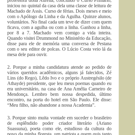
professora dona Aurélia, concluído o Curso Primário,
iniciou no quintal da casa dela uma classe de leitura de
Machado de Assis. Curso de férias. Dois meses e meio
com o Apólogo da Linha e da Agulha. Quinze alunos,
voluntários. No final cada um teve de dizer com quem
ficava, com a agulha ou com a linha. Ganhou a linha,
por 8 a 7. Machado vem comigo a vida inteira.
Quando visitei Drummond no Ministério da Educação,
disse para ele de memória uma conversa de Pestana
com o seu editor de polcas. O Lúcio Costa veio lá da
mesa dele para ouvir.
2. Porque a minha candidatura atende ao pedido de
vários queridos acadêmicos, alguns já falecidos, Zé
Lins (do Rego), Lêdo Ivo e o próprio Austregésilo (de
Athayde) presidente, que leu meus poemas quando eu
era universitário, na casa de Ana Amélia Carneiro de
Mendonça. Lembro bem nossa despedida, último
encontro, na porta do hotel em São Paulo. Ele disse:
“Meu filho, não abandone a nossa Academia”.
3. Porque sinto muita vontade em suceder o brasileiro
de esplêndido poder criador literário (Ariano
Suassuna), poeta como ele, estudioso da cultura do
povo da minha floresta, um patriota a quem quis tanto