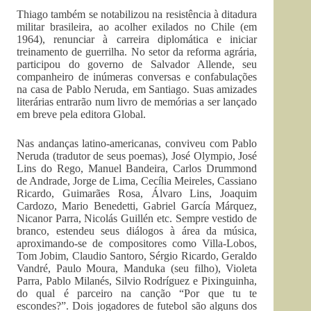
Thiago também se notabilizou na resistência à ditadura
militar brasileira, ao acolher exilados no Chile (em
1964), renunciar à carreira diplomática e iniciar
treinamento de guerrilha. No setor da reforma agrária,
participou do governo de Salvador Allende, seu
companheiro de inúmeras conversas e confabulações
na casa de Pablo Neruda, em Santiago. Suas amizades
literárias entrarão num livro de memórias a ser lançado
em breve pela editora Global.
Nas andanças latino-americanas, conviveu com Pablo
Neruda (tradutor de seus poemas), José Olympio, José
Lins do Rego, Manuel Bandeira, Carlos Drummond
de Andrade, Jorge de Lima, Cecília Meireles, Cassiano
Ricardo, Guimarães Rosa, Álvaro Lins, Joaquim
Cardozo, Mario Benedetti, Gabriel García Márquez,
Nicanor Parra, Nicolás Guillén etc. Sempre vestido de
branco, estendeu seus diálogos à área da música,
aproximando-se de compositores como Villa-Lobos,
Tom Jobim, Claudio Santoro, Sérgio Ricardo, Geraldo
Vandré, Paulo Moura, Manduka (seu filho), Violeta
Parra, Pablo Milanés, Silvio Rodríguez e Pixinguinha,
do qual é parceiro na canção “Por que tu te
escondes?”. Dois jogadores de futebol são alguns dos