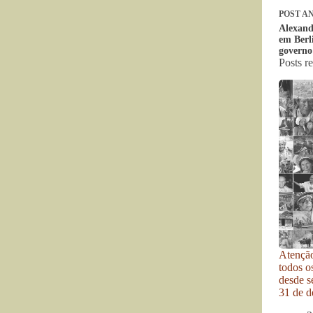
POST
AN
Alexand
em Berl
governo 
Posts r
Atenção
todos o
desde se
31 de d