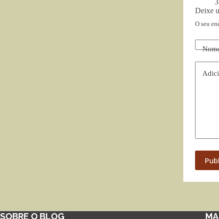
3
Deixe 
O seu en
Nom
Adici
Pub
SOBRE O BLOG
MA