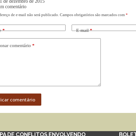
1 de dezembro de 2015
um comentário
dereço de e-mail não será publicado.
Campos obrigatórios são marcados com
*
e
*
E-mail
*
onar comentário
*
licar comentário
PA DE CONFLITOS ENVOLVENDO
BOLE