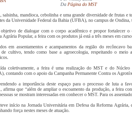
Da
Página do MST
, salsinha, mandioca, cebolinha e uma grande diversidade de frutas e 
tes da Universidade Federal da Bahia (UFBA), no campus de Ondina, to
bjetivo de dialogar com o corpo acadêmico e propor fortalecer o d
 Agrária Popular, a feira com os produtos já está a três meses em curso
idos em assentamentos e acampamentos da região do recôncavo bai
 de cultivo, tendo como base a agroecologia, respeitando o meio 
icos.
ída coletivamente, a feira é uma realização do MST e do Núcleo d
, contando com o apoio da Campanha Permanente Contra os Agrotóxi
endendo a importância deste espaço para o processo de luta a fa
afirma que “além de ampliar o escoamento da produção, a feira contri
pessoas se mostram interessadas em conhecer o MST. Para os assentados
 teve início na Jornada Universitária em Defesa da Reforma Agrária,
nhando força nestes meses de atuação.