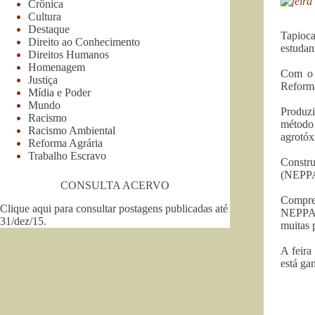
Crônica
Cultura
Destaque
Tapioca
Direito ao Conhecimento
estudan
Direitos Humanos
Homenagem
Com o o
Justiça
Reforma
Mídia e Poder
Mundo
Produz
Racismo
método
Racismo Ambiental
agrotóx
Reforma Agrária
Trabalho Escravo
Constru
(NEPPA)
CONSULTA ACERVO
Compre
Clique aqui para consultar postagens publicadas até
NEPPA, 
31/dez/15
.
muitas 
A feira
está ga