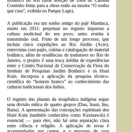
Botânico do Rio (uma seleção de fotos de Camilla
Coutinho feitas para a obras estão na mostra “O sonho
que cura”, exibida no Parque Lage).
A publicação era um sonho antigo do pajé Manduca,
morto em 2011: perpetuar no registro impresso a
cultura medicinal do seu povo, antes restrita à
transmissão oral. Fruto de um longo processo, que
incluiu cinco expedições ao Rio Jordão (Acre),
entrevistas com pajés, coletas e catalogação de material
botânico, além de residências de tradutores no Rio de
Janeiro, o projeto é uma troca inédita de experiências
entre o Centro Nacional de Conservação da Flora do
Instituto de Pesquisas Jardim Botânico e os Huni
Kuin. Incorpora a aplicação da pesquisa técnico-
científica do “homem branco” ao conhecimento das
culturas tradicionais dos índios.
O registro das plantas da terapêutica indígena segue
uma divisão mítica de quatro grupos (Dau, Inani, Inu,
Banu). A apresentação das concepções espirituais dos
Huni Kuin (também conhecidos como Kaxinawás) é
essencial — para eles, não há uma separação clara
entre ciência e religião. A aplicação de ervas é
acompanhadas por cantos, e o processo de cura