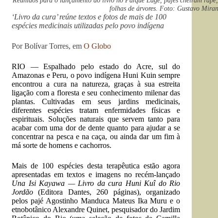
Reunidos para o lançamento do livro no Parque Lage, pajés cheiram rapé
folhas de árvores. Foto: Gustavo Mira
‘Livro da cura’ reúne textos e fotos de mais de 100
espécies medicinais utilizadas pelo povo indígena
Por Bolívar Torres, em
O Globo
RIO — Espalhado pelo estado do Acre, sul do
Amazonas e Peru, o povo indígena Huni Kuin sempre
encontrou a cura na natureza, graças à sua estreita
ligação com a floresta e seu conhecimento milenar das
plantas. Cultivadas em seus jardins medicinais,
diferentes espécies tratam enfermidades físicas e
espirituais. Soluções naturais que servem tanto para
acabar com uma dor de dente quanto para ajudar a se
concentrar na pesca e na caça, ou ainda dar um fim à
má sorte de homens e cachorros.
Mais de 100 espécies desta terapêutica estão agora
apresentadas em textos e imagens no recém-lançado
Una Isi Kayawa — Livro da cura Huni Kuî do Rio
Jordão
(Editora Dantes, 260 páginas), organizado
pelos pajé Agostinho Manduca Mateus Ika Muru e o
etnobotânico Alexandre Quinet, pesquisador do Jardim