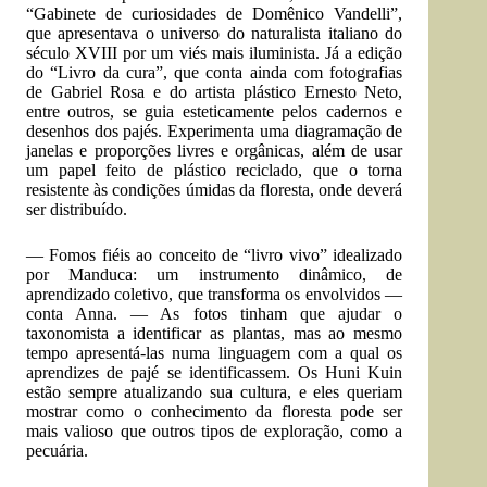
“Gabinete de curiosidades de Domênico Vandelli”,
que apresentava o universo do naturalista italiano do
século XVIII por um viés mais iluminista. Já a edição
do “Livro da cura”, que conta ainda com fotografias
de Gabriel Rosa e do artista plástico Ernesto Neto,
entre outros, se guia esteticamente pelos cadernos e
desenhos dos pajés. Experimenta uma diagramação de
janelas e proporções livres e orgânicas, além de usar
um papel feito de plástico reciclado, que o torna
resistente às condições úmidas da floresta, onde deverá
ser distribuído.
— Fomos fiéis ao conceito de “livro vivo” idealizado
por Manduca: um instrumento dinâmico, de
aprendizado coletivo, que transforma os envolvidos —
conta Anna. — As fotos tinham que ajudar o
taxonomista a identificar as plantas, mas ao mesmo
tempo apresentá-las numa linguagem com a qual os
aprendizes de pajé se identificassem. Os Huni Kuin
estão sempre atualizando sua cultura, e eles queriam
mostrar como o conhecimento da floresta pode ser
mais valioso que outros tipos de exploração, como a
pecuária.