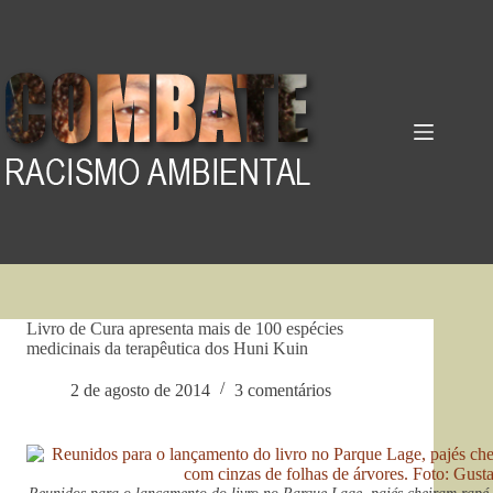
Pular
para
o
conteúdo
Livro de Cura apresenta mais de 100 espécies
medicinais da terapêutica dos Huni Kuin
2 de agosto de 2014
3 comentários