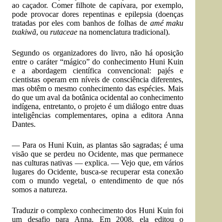
ao caçador. Comer filhote de capivara, por exemplo,
pode provocar dores repentinas e epilepsia (doenças
tratadas por eles com banhos de folhas de
amé maku
txakiwã
, ou
rutaceae
na nomenclatura tradicional).
Segundo os organizadores do livro, não há oposição
entre o caráter “mágico” do conhecimento Huni Kuin
e a abordagem científica convencional: pajés e
cientistas operam em níveis de consciência diferentes,
mas obtêm o mesmo conhecimento das espécies. Mais
do que um aval da botânica ocidental ao conhecimento
indígena, entretanto, o projeto é um diálogo entre duas
inteligências complementares, opina a editora Anna
Dantes.
— Para os Huni Kuin, as plantas são sagradas; é uma
visão que se perdeu no Ocidente, mas que permanece
nas culturas nativas — explica. — Vejo que, em vários
lugares do Ocidente, busca-se recuperar esta conexão
com o mundo vegetal, o entendimento de que nós
somos a natureza.
Traduzir o complexo conhecimento dos Huni Kuin foi
um desafio para Anna. Em 2008, ela editou o