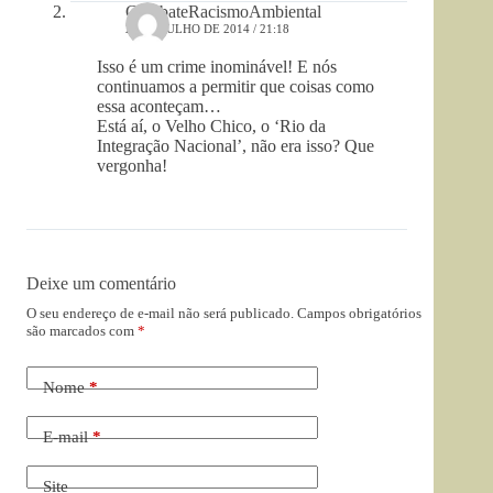
CombateRacismoAmbiental
28 DE JULHO DE 2014 / 21:18
Isso é um crime inominável! E nós
continuamos a permitir que coisas como
essa aconteçam…
Está aí, o Velho Chico, o ‘Rio da
Integração Nacional’, não era isso? Que
vergonha!
Deixe um comentário
O seu endereço de e-mail não será publicado.
Campos obrigatórios
são marcados com
*
Nome
*
E-mail
*
Site