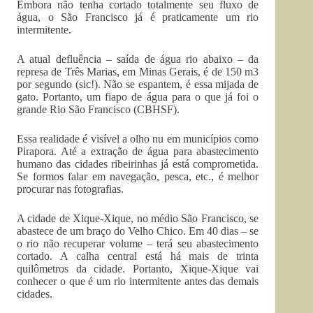
Embora não tenha cortado totalmente seu fluxo de
água, o São Francisco já é praticamente um rio
intermitente.
A atual defluência – saída de água rio abaixo – da
represa de Três Marias, em Minas Gerais, é de 150 m3
por segundo (sic!). Não se espantem, é essa mijada de
gato. Portanto, um fiapo de água para o que já foi o
grande Rio São Francisco (CBHSF).
Essa realidade é visível a olho nu em municípios como
Pirapora. Até a extração de água para abastecimento
humano das cidades ribeirinhas já está comprometida.
Se formos falar em navegação, pesca, etc., é melhor
procurar nas fotografias.
A cidade de Xique-Xique, no médio São Francisco, se
abastece de um braço do Velho Chico. Em 40 dias – se
o rio não recuperar volume – terá seu abastecimento
cortado. A calha central está há mais de trinta
quilômetros da cidade. Portanto, Xique-Xique vai
conhecer o que é um rio intermitente antes das demais
cidades.