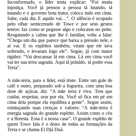
Inconformado, o líder tenta explicar: “Foi muita
injustiça. Você já pensou a pessoa tá lutando, tá
lutando e o governo bota trator, coloca tudo em cima.
Sabe, cada dia. E aquilo vai…”. O silêncio é ocupado
pelo olhar semicerrado de Towe e por seus gestos
tenros: faz como se pegasse algo e colocasse no peito.
Resgatando a calma que lhe é familiar, volta a falar:
“Chega um dia que parece que baixa a pressão nele, e
aí vai. E os espíritos também, viram que ele tava
sofrendo, e levaram logo ele”. Segue, já com maior
rigidez: “Vai descansar lá em cima. Lá em cima você
vai ter sua terra sagrada. Aqui tá poluído, tá podre essa
Terra”.
A mãe-terra, para o líder, está triste. Entre um gole de
café e outro, preparado sob a fogueira, com uma boa
dose de açúcar, diz: “A mãe terra é viva. Tem que
cuidar, respeitar, orar por ela. Você só fica em pé em
cima dela porque ela equilibra a gente”. Segue assim,
esmiuçando suas crenças e valores: “A mãe-terra é
energia sagrada do grande espírito. Assim como o céu
e a floresta. Essa é a nossa casa”. O grande espírito de
quem Towe fala é o dono de todas as formações da
Terra e se chama Ei Djá Duá.