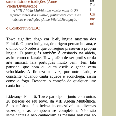
na
Pia
i –
A VIII Aldeia Multiétnica recebe mais de 20
Co
representantes dos Fulni-ô, juntamente com suas
nte
músicas e tradições (Anne Vilela/Divulgação)
úd
o Colaborativo/EBC
Towe significa fogo em Ia-tê, língua materna dos
Fulni-ô. O povo indígena, de origem pernambucana, é
o único do Nordeste que conseguiu preservar a própria
língua. O português também é ensinado na aldeia,
assim como o karate. Towe, além de ser professor da
arte marcial, fala português muito bem. Tem fala
pausada, que hora ou outra oscila e ganha certa
velocidade. A firmeza na voz, por outro lado, é
constante. Quando canta aquece e aconchega, assim
como o fogo. Desperta o coração de qualquer um:
canta forte.
Liderança Fulni-ô, Towe participou, junto com outras
26 pessoas de seu povo, da VIII Aldeia Multiétnica.
Suas músicas têm beleza incontestável: as diversas
vozes que as compõem se completam. Não são
semelhantes e não cantarolam as mesmas palavras ao