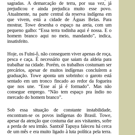
sagradas. A demarcação de terra, por sua vez, já
prejudicou e ainda prejudica muito esse povo.
Atualmente, na parte central da reserva indígena em
que vivem, está a cidade de Águas Belas. Para
mostrar, Towe desenha o espaço na areia, com um
pequeno galho: “Essa terra todinha aqui é nossa. E o
homem branco aqui no meio, mandando”, indica,
insatisfeito.
Hoje, os Fulni-ô, não conseguem viver apenas de roça,
pesca e caça. É necessário que saiam da aldeia para
trabalhar na cidade. Porém, os trabalhos costumam ser
precários, apesar de muitos indígenas concluírem a
graduação. Towe aponta um sobrinho: o garoto está
sentado em um tronco fincado ao redor da fogueira
que nos une. “Esse aí já é formado”. Mas não
consegue emprego. “Não tem espaço pra índio no
mercado do homem branco”.
Sob essa situação de constante instabilidade,
encontram-se os povos indígenas do Brasil. Towe,
apesar da atenção que costuma dar aos visitantes, sofre
a perda de seu irmão. Santxiê Tapuya faleceu há cerca
de um mês e era muito ligado à luta política pela terra.