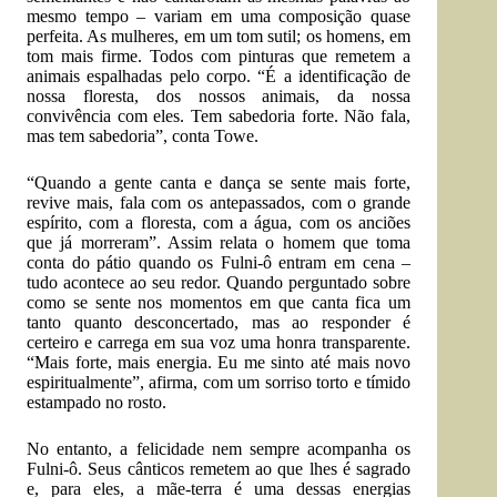
mesmo tempo – variam em uma composição quase
perfeita. As mulheres, em um tom sutil; os homens, em
tom mais firme. Todos com pinturas que remetem a
animais espalhadas pelo corpo. “É a identificação de
nossa floresta, dos nossos animais, da nossa
convivência com eles. Tem sabedoria forte. Não fala,
mas tem sabedoria”, conta Towe.
“Quando a gente canta e dança se sente mais forte,
revive mais, fala com os antepassados, com o grande
espírito, com a floresta, com a água, com os anciões
que já morreram”. Assim relata o homem que toma
conta do pátio quando os Fulni-ô entram em cena –
tudo acontece ao seu redor. Quando perguntado sobre
como se sente nos momentos em que canta fica um
tanto quanto desconcertado, mas ao responder é
certeiro e carrega em sua voz uma honra transparente.
“Mais forte, mais energia. Eu me sinto até mais novo
espiritualmente”, afirma, com um sorriso torto e tímido
estampado no rosto.
No entanto, a felicidade nem sempre acompanha os
Fulni-ô. Seus cânticos remetem ao que lhes é sagrado
e, para eles, a mãe-terra é uma dessas energias