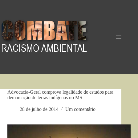
Pular
para
o
conteúdo
Advocacia-Geral comprova legalidade de estudos para
demarcação de terras indígenas no MS
28 de julho de 2014
Um comentário