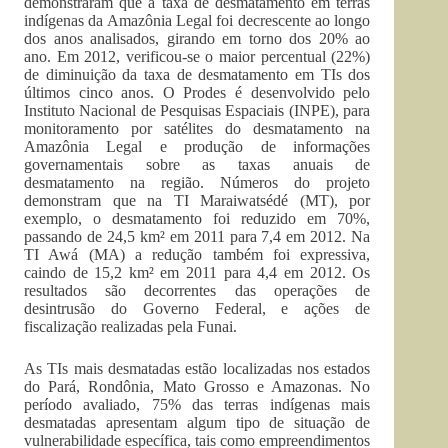
demonstraram que a taxa de desmatamento em terras
indígenas da Amazônia Legal foi decrescente ao longo
dos anos analisados, girando em torno dos 20% ao
ano. Em 2012, verificou-se o maior percentual (22%)
de diminuição da taxa de desmatamento em TIs dos
últimos cinco anos. O Prodes é desenvolvido pelo
Instituto Nacional de Pesquisas Espaciais (INPE), para
monitoramento por satélites do desmatamento na
Amazônia Legal e produção de informações
governamentais sobre as taxas anuais de
desmatamento na região. Números do projeto
demonstram que na TI Maraiwatsédé (MT), por
exemplo, o desmatamento foi reduzido em 70%,
passando de 24,5 km² em 2011 para 7,4 em 2012. Na
TI Awá (MA) a redução também foi expressiva,
caindo de 15,2 km² em 2011 para 4,4 em 2012. Os
resultados são decorrentes das operações de
desintrusão do Governo Federal, e ações de
fiscalização realizadas pela Funai.
As TIs mais desmatadas estão localizadas nos estados
do Pará, Rondônia, Mato Grosso e Amazonas. No
período avaliado, 75% das terras indígenas mais
desmatadas apresentam algum tipo de situação de
vulnerabilidade específica, tais como empreendimentos